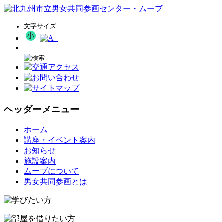
文字サイズ
ヘッダーメニュー
コ
ホーム
ン
講座・イベント案内
テ
お知らせ
ン
施設案内
ツ
ムーブについて
へ
男女共同参画とは
ス
キ
ッ