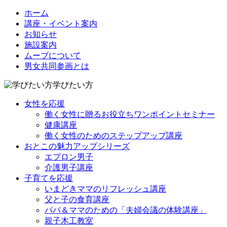
ホーム
講座・イベント案内
お知らせ
施設案内
ムーブについて
男女共同参画とは
学びたい方
女性を応援
働く女性に贈るお役立ちワンポイントセミナー
健康講座
働く女性のためのステップアップ講座
おとこの魅力アップシリーズ
エプロン男子
介護男子講座
子育てを応援
いまどきママのリフレッシュ講座
父と子の食育講座
パパ＆ママのための「夫婦会議の体験講座」
親子木工教室