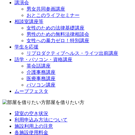
講演会
男女共同参画講座
おとこのライフセミナー
相談室講座等
女性のための法律基礎講座
男性のための無料法律相談会
女性への暴力ゼロ！特別講座
学生を応援
リプロダクティブヘルス・ライツ出前講座
語学・パソコン・資格講座
英会話講座
介護事務講座
医療事務講座
パソコン講座
ムーブフェスタ
部屋を借りたい方
貸室の空き状況
利用申込み方法について
施設利用上の注意
各施設使用料金