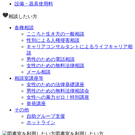
設備・器具使用料
相談したい方
各種相談
こころと生き方の一般相談
性別による人権侵害相談
キャリアコンサルタントによるライフキャリア相
談
男性のための電話相談
女性のための無料法律相談
メール相談
相談室講座等
女性のための法律基礎講座
男性のための無料法律相談会
女性への暴力ゼロ！特別講座
単発講座
その他
自助グループ支援
ホットライン
図書室を利用したい方