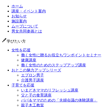
ホーム
講座・イベント案内
お知らせ
施設案内
ムーブについて
男女共同参画とは
学びたい方
女性を応援
働く女性に贈るお役立ちワンポイントセミナー
健康講座
働く女性のためのステップアップ講座
おとこの魅力アップシリーズ
エプロン男子
介護男子講座
子育てを応援
いまどきママのリフレッシュ講座
父と子の食育講座
パパ＆ママのための「夫婦会議の体験講座」
親子木工教室