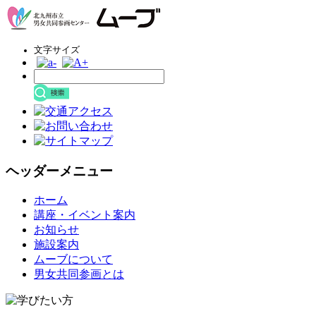
文字サイズ
ヘッダーメニュー
コ
ホーム
ン
講座・イベント案内
テ
お知らせ
ン
施設案内
ツ
ムーブについて
へ
男女共同参画とは
ス
キ