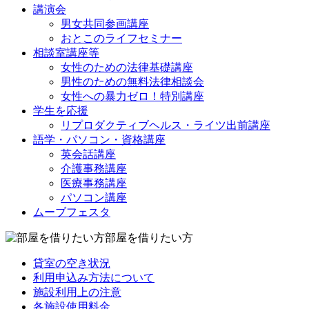
講演会
男女共同参画講座
おとこのライフセミナー
相談室講座等
女性のための法律基礎講座
男性のための無料法律相談会
女性への暴力ゼロ！特別講座
学生を応援
リプロダクティブヘルス・ライツ出前講座
語学・パソコン・資格講座
英会話講座
介護事務講座
医療事務講座
パソコン講座
ムーブフェスタ
部屋を借りたい方
貸室の空き状況
利用申込み方法について
施設利用上の注意
各施設使用料金