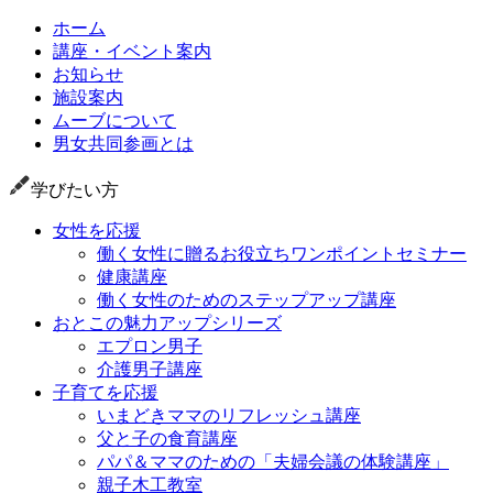
ホーム
講座・イベント案内
お知らせ
施設案内
ムーブについて
男女共同参画とは
学びたい方
女性を応援
働く女性に贈るお役立ちワンポイントセミナー
健康講座
働く女性のためのステップアップ講座
おとこの魅力アップシリーズ
エプロン男子
介護男子講座
子育てを応援
いまどきママのリフレッシュ講座
父と子の食育講座
パパ＆ママのための「夫婦会議の体験講座」
親子木工教室