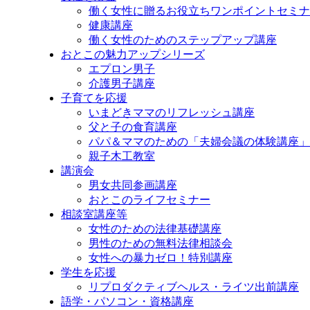
プ
働く女性に贈るお役立ちワンポイントセミナ
健康講座
働く女性のためのステップアップ講座
おとこの魅力アップシリーズ
エプロン男子
介護男子講座
子育てを応援
いまどきママのリフレッシュ講座
父と子の食育講座
パパ＆ママのための「夫婦会議の体験講座」
親子木工教室
講演会
男女共同参画講座
おとこのライフセミナー
相談室講座等
女性のための法律基礎講座
男性のための無料法律相談会
女性への暴力ゼロ！特別講座
学生を応援
リプロダクティブヘルス・ライツ出前講座
語学・パソコン・資格講座