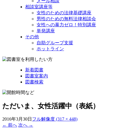
メール相談
相談室講座等
女性のための法律基礎講座
男性のための無料法律相談会
女性への暴力ゼロ！特別講座
単発講座
その他
自助グループ支援
ホットライン
新着図書
図書室案内
図書検索
ただいま、女性活躍中（表紙）
2016年3月30日
フル解像度 (317 × 448)
←
前へ
次へ
→