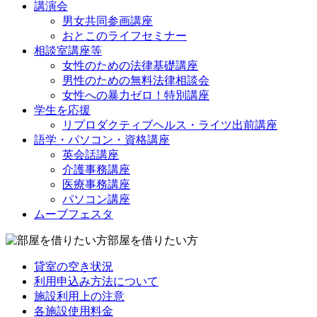
講演会
男女共同参画講座
おとこのライフセミナー
相談室講座等
女性のための法律基礎講座
男性のための無料法律相談会
女性への暴力ゼロ！特別講座
学生を応援
リプロダクティブヘルス・ライツ出前講座
語学・パソコン・資格講座
英会話講座
介護事務講座
医療事務講座
パソコン講座
ムーブフェスタ
部屋を借りたい方
貸室の空き状況
利用申込み方法について
施設利用上の注意
各施設使用料金