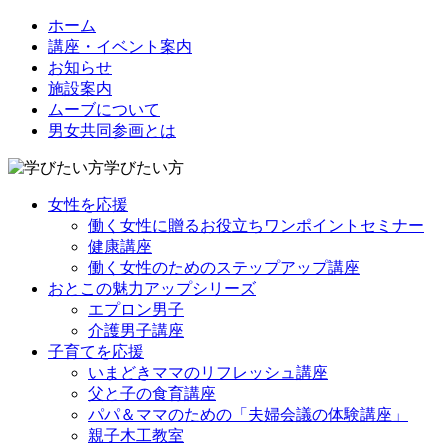
ホーム
講座・イベント案内
お知らせ
施設案内
ムーブについて
男女共同参画とは
学びたい方
女性を応援
働く女性に贈るお役立ちワンポイントセミナー
健康講座
働く女性のためのステップアップ講座
おとこの魅力アップシリーズ
エプロン男子
介護男子講座
子育てを応援
いまどきママのリフレッシュ講座
父と子の食育講座
パパ＆ママのための「夫婦会議の体験講座」
親子木工教室