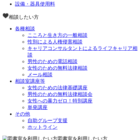
設備・器具使用料
相談したい方
各種相談
こころと生き方の一般相談
性別による人権侵害相談
キャリアコンサルタントによるライフキャリア相
談
男性のための電話相談
女性のための無料法律相談
メール相談
相談室講座等
女性のための法律基礎講座
男性のための無料法律相談会
女性への暴力ゼロ！特別講座
単発講座
その他
自助グループ支援
ホットライン
図書室を利用したい方