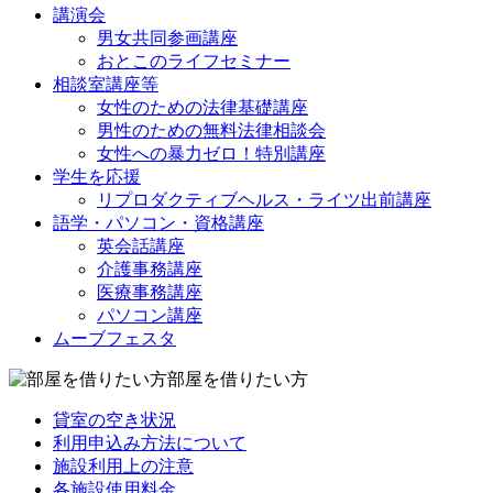
講演会
男女共同参画講座
おとこのライフセミナー
相談室講座等
女性のための法律基礎講座
男性のための無料法律相談会
女性への暴力ゼロ！特別講座
学生を応援
リプロダクティブヘルス・ライツ出前講座
語学・パソコン・資格講座
英会話講座
介護事務講座
医療事務講座
パソコン講座
ムーブフェスタ
部屋を借りたい方
貸室の空き状況
利用申込み方法について
施設利用上の注意
各施設使用料金