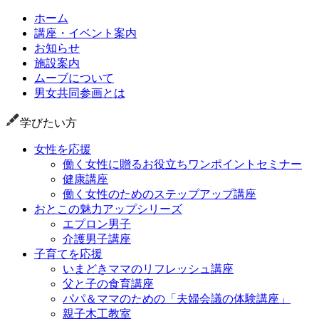
ホーム
講座・イベント案内
お知らせ
施設案内
ムーブについて
男女共同参画とは
学びたい方
女性を応援
働く女性に贈るお役立ちワンポイントセミナー
健康講座
働く女性のためのステップアップ講座
おとこの魅力アップシリーズ
エプロン男子
介護男子講座
子育てを応援
いまどきママのリフレッシュ講座
父と子の食育講座
パパ＆ママのための「夫婦会議の体験講座」
親子木工教室