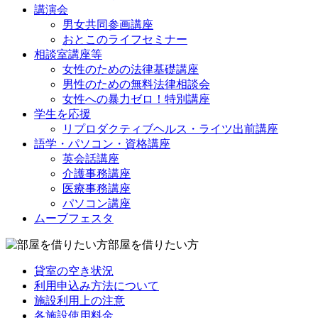
講演会
男女共同参画講座
おとこのライフセミナー
相談室講座等
女性のための法律基礎講座
男性のための無料法律相談会
女性への暴力ゼロ！特別講座
学生を応援
リプロダクティブヘルス・ライツ出前講座
語学・パソコン・資格講座
英会話講座
介護事務講座
医療事務講座
パソコン講座
ムーブフェスタ
部屋を借りたい方
貸室の空き状況
利用申込み方法について
施設利用上の注意
各施設使用料金