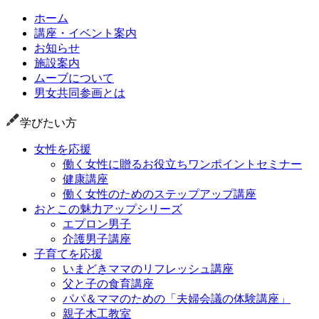
ホーム
講座・イベント案内
お知らせ
施設案内
ムーブについて
男女共同参画とは
学びたい方
女性を応援
働く女性に贈るお役立ちワンポイントセミナー
健康講座
働く女性のためのステップアップ講座
おとこの魅力アップシリーズ
エプロン男子
介護男子講座
子育てを応援
いまどきママのリフレッシュ講座
父と子の食育講座
パパ＆ママのための「夫婦会議の体験講座」
親子木工教室