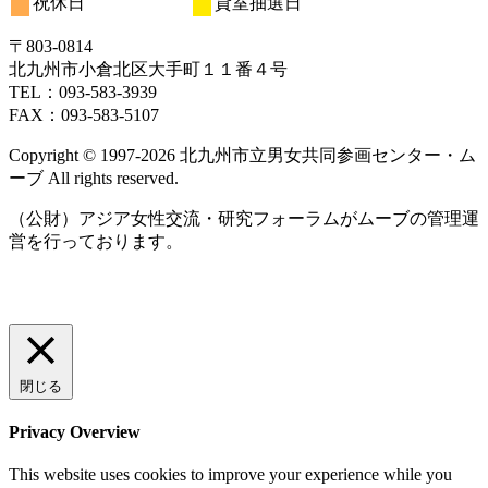
祝休日
貸室抽選日
日
日
日
日
日
日
日
24
25
26
27
28
29
30
月
ト)
月
ト)
月
月
ト)
月
月
月
ン
ベ
ベ
イ
イ
日
日
日
日
日
日
日
31
1
2
3
4
5
6
ト)
ン
ン
ベ
ベ
〒803‐0814
日
日
日
日
日
日
日
ト)
ト)
ン
ン
北九州市小倉北区大手町１１番４号
ト)
ト)
TEL：093‐583‐3939
FAX：093‐583‐5107
Copyright © 1997‐2026 北九州市立男女共同参画センター・ム
ーブ All rights reserved.
（公財）アジア女性交流・研究フォーラムがムーブの管理運
営を行っております。
閉じる
Privacy Overview
This website uses cookies to improve your experience while you