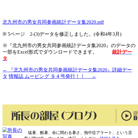
北九州市の男女共同参画統計データ集2020.pdf
※ 5
ページ
2-
(
3)
データを修正しました。(令和
4
年
3
月)
※『北九州市の男女共同参画統計データ集2020』のデータの
一部をExcel形式でダウンロードできます。
統計デー
タ
←
『北九州市の男女共同参画統計データ集2020』詳細デー
投
タ
情報誌 ムービング ９４号発行！！
→
稿
ナ
ビ
ゲ
ー
シ
猛暑、酷暑、命に関わる暑さ、熱中症アラート、という言