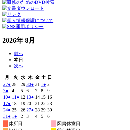
2026年 8月
前へ
本日
次へ
月
火
水
木
金
土
日
月
火
水
木
金
土
日
曜
曜
曜
曜
曜
曜
曜
2026
(1
2026
2026
2026
(1
2026
2026
(1
2026
27
●
28
29
30
●
31
1
●
2
日
日
日
日
日
日
日
年
件
年
年
年
件
年
年
件
年
2026
(1
2026
2026
2026
2026
2026
2026
3
●
4
5
6
7
8
9
7
7
7
7
7
8
8
の
の
の
年
件
年
年
年
年
年
年
2026
(1
2026
(1
2026
2026
(1
2026
2026
2026
10
●
11
●
12
13
●
14
15
16
月
月
月
月
月
月
月
8
イ
8
8
8
イ
8
8
イ
8
の
年
件
年
件
年
年
件
年
年
年
2026
(1
2026
2026
2026
2026
2026
2026
17
●
18
19
20
21
22
23
27
28
29
30
31
1
2
月
月
月
月
月
月
月
ベ
ベ
ベ
8
イ
8
8
8
8
8
8
の
の
の
年
件
年
年
年
年
年
年
2026
(1
2026
2026
2026
(1
2026
2026
2026
24
●
25
26
27
●
28
29
30
日
日
日
日
日
日
日
3
4
5
6
7
8
9
月
月
月
月
月
月
月
ン
ン
ン
ベ
8
イ
8
イ
8
8
イ
8
8
8
の
年
件
年
年
年
件
年
年
年
2026
(1
2026
(1
2026
2026
2026
2026
2026
31
●
1
●
2
3
4
5
6
日
日
日
日
日
日
日
10
11
12
13
14
15
16
月
ト)
月
月
月
ト)
月
月
ト)
月
ン
ベ
ベ
ベ
8
イ
8
8
8
8
8
8
の
の
年
件
年
件
年
年
年
年
年
休所日
図書休室日
日
日
日
日
日
日
日
17
18
19
20
21
22
23
月
ト)
月
月
月
月
月
月
ン
ン
ン
ベ
8
イ
9
9
9
イ
9
9
9
の
の