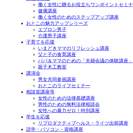
プ
働く女性に贈るお役立ちワンポイントセミナ
健康講座
働く女性のためのステップアップ講座
おとこの魅力アップシリーズ
エプロン男子
介護男子講座
子育てを応援
いまどきママのリフレッシュ講座
父と子の食育講座
パパ＆ママのための「夫婦会議の体験講座」
親子木工教室
講演会
男女共同参画講座
おとこのライフセミナー
相談室講座等
女性のための法律基礎講座
男性のための無料法律相談会
女性への暴力ゼロ！特別講座
学生を応援
リプロダクティブヘルス・ライツ出前講座
語学・パソコン・資格講座