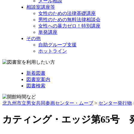
メール相談
相談室講座等
女性のための法律基礎講座
男性のための無料法律相談会
女性への暴力ゼロ！特別講座
単発講座
その他
自助グループ支援
ホットライン
新着図書
図書室案内
図書検索
北九州市立男女共同参画センター・ムーブ
>
センター発行物
カティング・エッジ第65号 