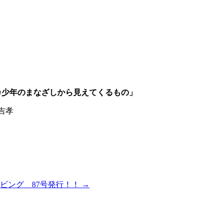
て
年のまなざしから見えてくるもの」
吉孝
ビング 87号発行！！
→