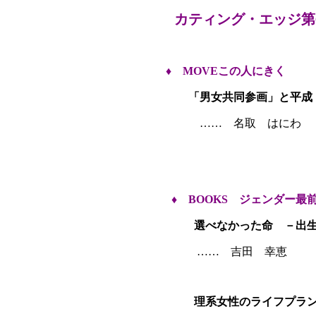
カティング・エッジ第6
♦
MOVEこの人にきく
「男女共同参画」と平成
…… 名取 はにわ 
（元内閣府
♦
BOOKS ジェンダー最
選べなかった命 －出生
…… 吉田 幸恵
理系女性のライフプラ