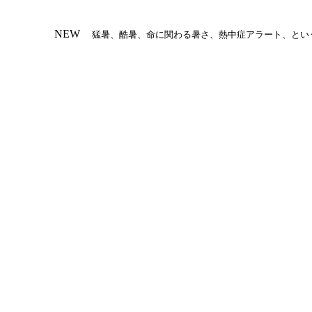
ビ
NEW
猛暑、酷暑、命に関わる暑さ、熱中症アラート、とい
ゲ
ー
シ
ョ
ン