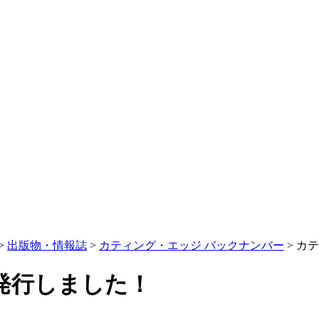
>
出版物・情報誌
>
カティング・エッジ バックナンバー
> カ
発行しました！