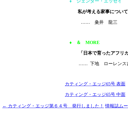
♦
ジェンダー・エッセイ
私が考える家事につい
…… 粂井 龍三
♦
＆ MORE
「日本で育ったアフリカ少
…… 下地 ローレンス
カティング・エッジ65号 表面
カティング・エッジ65号 中面
←
カティング・エッジ第６４号 発行しました！
情報誌ムー
投
稿
ナ