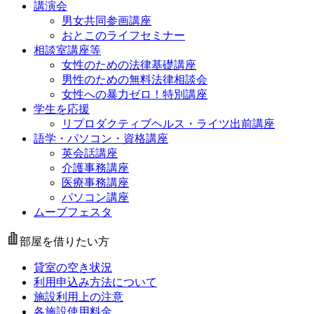
講演会
男女共同参画講座
おとこのライフセミナー
相談室講座等
女性のための法律基礎講座
男性のための無料法律相談会
女性への暴力ゼロ！特別講座
学生を応援
リプロダクティブヘルス・ライツ出前講座
語学・パソコン・資格講座
英会話講座
介護事務講座
医療事務講座
パソコン講座
ムーブフェスタ
部屋を借りたい方
貸室の空き状況
利用申込み方法について
施設利用上の注意
各施設使用料金