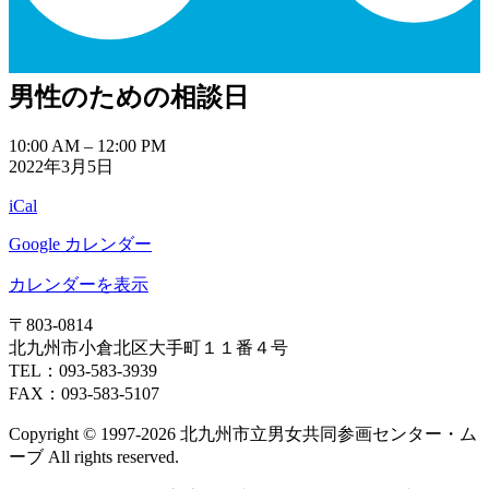
男性のための相談日
男
10:00 AM
–
12:00 PM
2022年3月5日
性
の
iCal
た
め
Google カレンダー
の
相
カレンダーを表示
談
〒803‐0814
日
北九州市小倉北区大手町１１番４号
TEL：093‐583‐3939
FAX：093‐583‐5107
Copyright © 1997‐2026 北九州市立男女共同参画センター・ム
ーブ All rights reserved.