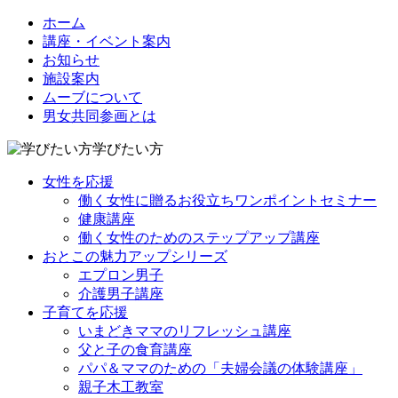
ホーム
講座・イベント案内
お知らせ
施設案内
ムーブについて
男女共同参画とは
学びたい方
女性を応援
働く女性に贈るお役立ちワンポイントセミナー
健康講座
働く女性のためのステップアップ講座
おとこの魅力アップシリーズ
エプロン男子
介護男子講座
子育てを応援
いまどきママのリフレッシュ講座
父と子の食育講座
パパ＆ママのための「夫婦会議の体験講座」
親子木工教室