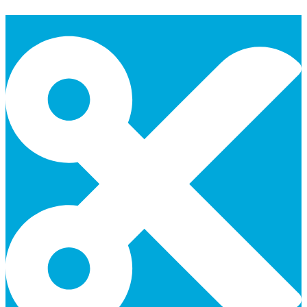
日
日
日
日
日
日
日
31
1
2
3
4
5
6
ト)
ン
ン
ベ
ベ
日
日
日
日
日
日
日
ト)
ト)
ン
ン
ト)
ト)