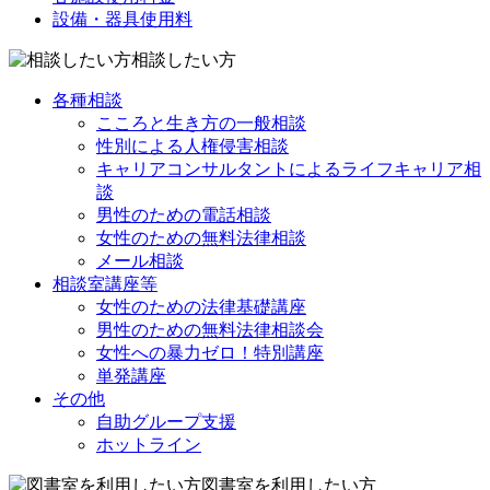
設備・器具使用料
相談したい方
各種相談
こころと生き方の一般相談
性別による人権侵害相談
キャリアコンサルタントによるライフキャリア相
談
男性のための電話相談
女性のための無料法律相談
メール相談
相談室講座等
女性のための法律基礎講座
男性のための無料法律相談会
女性への暴力ゼロ！特別講座
単発講座
その他
自助グループ支援
ホットライン
図書室を利用したい方