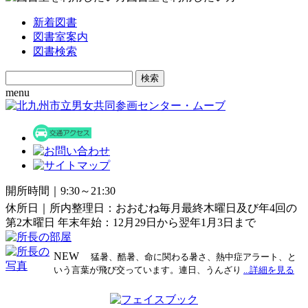
新着図書
図書室案内
図書検索
Search
for:
menu
開所時間｜9:30～21:30
休所日｜所内整理日：おおむね毎月最終木曜日及び年4回の
第2木曜日 年末年始：12月29日から翌年1月3日まで
NEW
猛暑、酷暑、命に関わる暑さ、熱中症アラート、と
いう言葉が飛び交っています。連日、うんざり
...詳細を見る