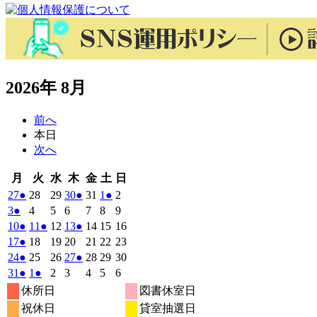
2026年 8月
前へ
本日
次へ
月
火
水
木
金
土
日
月
火
水
木
金
土
日
曜
曜
曜
曜
曜
曜
曜
2026
(1
2026
2026
2026
(1
2026
2026
(1
2026
27
●
28
29
30
●
31
1
●
2
日
日
日
日
日
日
日
年
件
年
年
年
件
年
年
件
年
2026
(1
2026
2026
2026
2026
2026
2026
3
●
4
5
6
7
8
9
7
7
7
7
7
8
8
の
の
の
年
件
年
年
年
年
年
年
2026
(1
2026
(1
2026
2026
(1
2026
2026
2026
10
●
11
●
12
13
●
14
15
16
月
月
月
月
月
月
月
8
イ
8
8
8
イ
8
8
イ
8
の
年
件
年
件
年
年
件
年
年
年
2026
(1
2026
2026
2026
2026
2026
2026
17
●
18
19
20
21
22
23
27
28
29
30
31
1
2
月
月
月
月
月
月
月
ベ
ベ
ベ
8
イ
8
8
8
8
8
8
の
の
の
年
件
年
年
年
年
年
年
2026
(1
2026
2026
2026
(1
2026
2026
2026
24
●
25
26
27
●
28
29
30
日
日
日
日
日
日
日
3
4
5
6
7
8
9
月
月
月
月
月
月
月
ン
ン
ン
ベ
8
イ
8
イ
8
8
イ
8
8
8
の
年
件
年
年
年
件
年
年
年
2026
(1
2026
(1
2026
2026
2026
2026
2026
31
●
1
●
2
3
4
5
6
日
日
日
日
日
日
日
10
11
12
13
14
15
16
月
ト)
月
月
月
ト)
月
月
ト)
月
ン
ベ
ベ
ベ
8
イ
8
8
8
8
8
8
の
の
年
件
年
件
年
年
年
年
年
休所日
図書休室日
日
日
日
日
日
日
日
17
18
19
20
21
22
23
月
ト)
月
月
月
月
月
月
ン
ン
ン
ベ
8
イ
9
9
9
イ
9
9
9
の
の
祝休日
貸室抽選日
日
日
日
日
日
日
日
24
25
26
27
28
29
30
月
ト)
月
ト)
月
月
ト)
月
月
月
ン
ベ
ベ
イ
イ