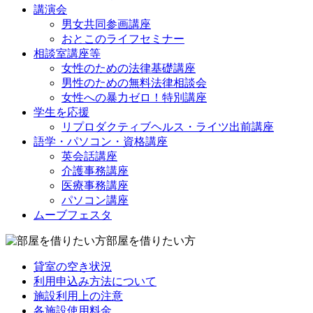
講演会
男女共同参画講座
おとこのライフセミナー
相談室講座等
女性のための法律基礎講座
男性のための無料法律相談会
女性への暴力ゼロ！特別講座
学生を応援
リプロダクティブヘルス・ライツ出前講座
語学・パソコン・資格講座
英会話講座
介護事務講座
医療事務講座
パソコン講座
ムーブフェスタ
部屋を借りたい方
貸室の空き状況
利用申込み方法について
施設利用上の注意
各施設使用料金