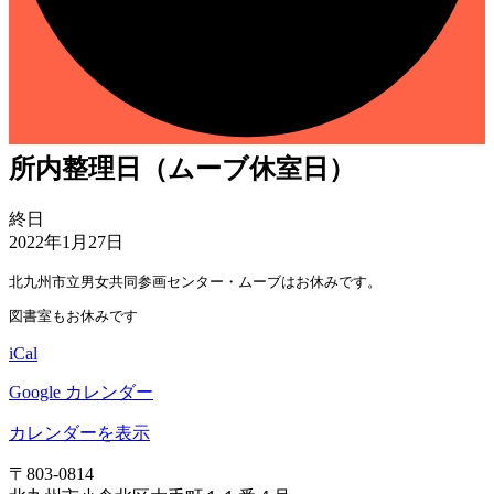
所内整理日（ムーブ休室日）
所
終日
内
2022年1月27日
整
北九州市立男女共同参画センター・ムーブはお休みです。
理
日
図書室もお休みです
（ム
iCal
ー
ブ
Google カレンダー
休
室
カレンダーを表示
日）
〒803‐0814