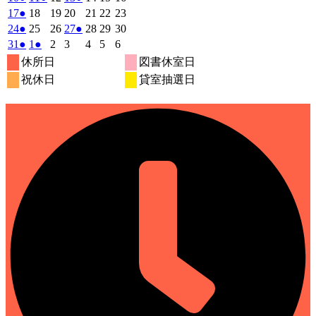
月
月
月
月
月
月
月
8
イ
8
8
8
イ
8
8
イ
8
の
年
件
年
件
年
年
件
年
年
年
2026
(1
2026
2026
2026
2026
2026
2026
17
●
18
19
20
21
22
23
27
28
29
30
31
1
2
月
月
月
月
月
月
月
ベ
ベ
ベ
8
イ
8
8
8
8
8
8
の
の
の
年
件
年
年
年
年
年
年
2026
(1
2026
2026
2026
(1
2026
2026
2026
24
●
25
26
27
●
28
29
30
日
日
日
日
日
日
日
3
4
5
6
7
8
9
月
月
月
月
月
月
月
ン
ン
ン
ベ
8
イ
8
イ
8
8
イ
8
8
8
の
年
件
年
年
年
件
年
年
年
2026
(1
2026
(1
2026
2026
2026
2026
2026
31
●
1
●
2
3
4
5
6
日
日
日
日
日
日
日
10
11
12
13
14
15
16
月
ト)
月
月
月
ト)
月
月
ト)
月
ン
ベ
ベ
ベ
8
イ
8
8
8
8
8
8
の
の
年
件
年
件
年
年
年
年
年
休所日
図書休室日
日
日
日
日
日
日
日
17
18
19
20
21
22
23
月
ト)
月
月
月
月
月
月
ン
ン
ン
ベ
8
イ
9
9
9
イ
9
9
9
の
の
祝休日
貸室抽選日
日
日
日
日
日
日
日
24
25
26
27
28
29
30
月
ト)
月
ト)
月
月
ト)
月
月
月
ン
ベ
ベ
イ
イ
日
日
日
日
日
日
日
31
1
2
3
4
5
6
ト)
ン
ン
ベ
ベ
日
日
日
日
日
日
日
ト)
ト)
ン
ン
ト)
ト)