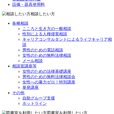
設備・器具使用料
相談したい方
各種相談
こころと生き方の一般相談
性別による人権侵害相談
キャリアコンサルタントによるライフキャリア相
談
男性のための電話相談
女性のための無料法律相談
メール相談
相談室講座等
女性のための法律基礎講座
男性のための無料法律相談会
女性への暴力ゼロ！特別講座
単発講座
その他
自助グループ支援
ホットライン
図書室を利用したい方