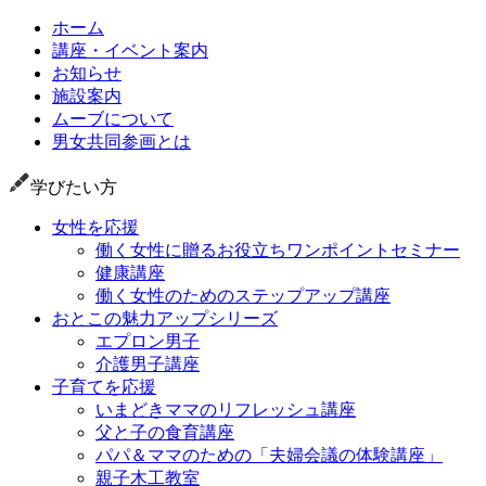
ホーム
講座・イベント案内
お知らせ
施設案内
ムーブについて
男女共同参画とは
学びたい方
女性を応援
働く女性に贈るお役立ちワンポイントセミナー
健康講座
働く女性のためのステップアップ講座
おとこの魅力アップシリーズ
エプロン男子
介護男子講座
子育てを応援
いまどきママのリフレッシュ講座
父と子の食育講座
パパ＆ママのための「夫婦会議の体験講座」
親子木工教室