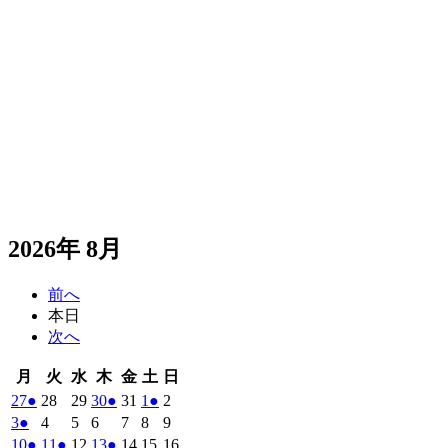
2026年 8月
前へ
本日
次へ
月
火
水
木
金
土
日
月
火
水
木
金
土
日
曜
曜
曜
曜
曜
曜
曜
2026
(1
2026
2026
2026
(1
2026
2026
(1
2026
27
●
28
29
30
●
31
1
●
2
日
日
日
日
日
日
日
年
件
年
年
年
件
年
年
件
年
2026
(1
2026
2026
2026
2026
2026
2026
3
●
4
5
6
7
8
9
7
7
7
7
7
8
8
の
の
の
年
件
年
年
年
年
年
年
2026
(1
2026
(1
2026
2026
(1
2026
2026
2026
10
●
11
●
12
13
●
14
15
16