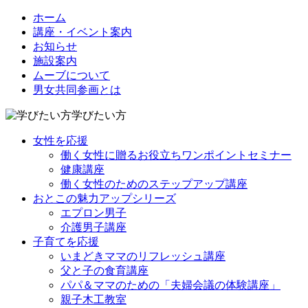
ホーム
講座・イベント案内
お知らせ
施設案内
ムーブについて
男女共同参画とは
学びたい方
女性を応援
働く女性に贈るお役立ちワンポイントセミナー
健康講座
働く女性のためのステップアップ講座
おとこの魅力アップシリーズ
エプロン男子
介護男子講座
子育てを応援
いまどきママのリフレッシュ講座
父と子の食育講座
パパ＆ママのための「夫婦会議の体験講座」
親子木工教室