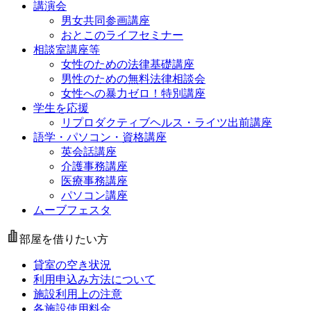
講演会
男女共同参画講座
おとこのライフセミナー
相談室講座等
女性のための法律基礎講座
男性のための無料法律相談会
女性への暴力ゼロ！特別講座
学生を応援
リプロダクティブヘルス・ライツ出前講座
語学・パソコン・資格講座
英会話講座
介護事務講座
医療事務講座
パソコン講座
ムーブフェスタ
部屋を借りたい方
貸室の空き状況
利用申込み方法について
施設利用上の注意
各施設使用料金