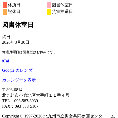
日
日
日
日
日
日
日
10
11
12
13
14
15
16
月
ト)
月
月
月
ト)
月
月
ト)
月
ン
ベ
ベ
ベ
8
イ
8
8
8
8
8
8
の
の
年
件
年
件
年
年
年
年
年
休所日
図書休室日
日
日
日
日
日
日
日
17
18
19
20
21
22
23
月
ト)
月
月
月
月
月
月
ン
ン
ン
ベ
8
イ
9
9
9
イ
9
9
9
の
の
祝休日
貸室抽選日
日
日
日
日
日
日
日
24
25
26
27
28
29
30
月
ト)
月
ト)
月
月
ト)
月
月
月
ン
ベ
ベ
イ
イ
日
日
日
日
日
日
日
31
1
2
3
4
5
6
ト)
ン
ン
ベ
ベ
図書休室日
日
日
日
日
日
日
日
ト)
ト)
ン
ン
ト)
ト)
図
終日
書
2026年3月30日
休
毎週月曜日は図書室はお休みです。
室
日
iCal
Google カレンダー
カレンダーを表示
〒803‐0814
北九州市小倉北区大手町１１番４号
TEL：093‐583‐3939
FAX：093‐583‐5107
Copyright © 1997‐2026 北九州市立男女共同参画センター・ム