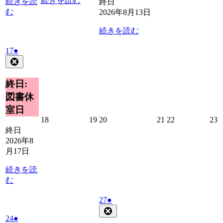
続きを読む
続きを読
終日
む
2026年8月13日
続きを読む
2026
(1
17
●
年
件
Close
8
の
月
イ
終日:
17
ベ
図書休
日
ン
室日
ト)
2026
2026
2026
2026
2026
2
18
19
20
21
22
23
年
年
年
年
年
終日
8
8
8
8
8
8
2026年8
月
月
月
月
月
月17日
18
19
20
21
22
2
日
日
日
日
日
続きを読
む
2026
(1
27
●
年
件
Close
2026
(1
24
●
8
の