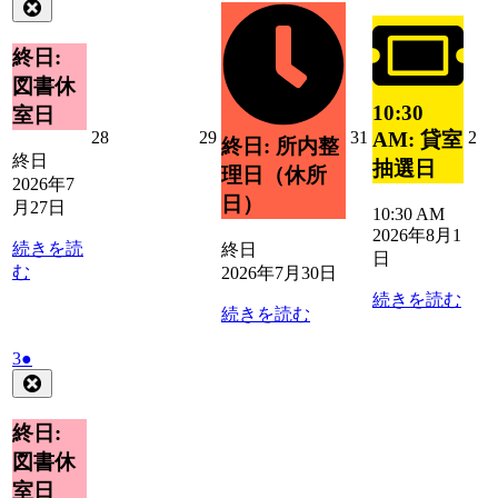
年
件
Close
月
イ
月
イ
7
の
30
ベ
1
ベ
月
日
イ
終日:
ン
日
27
ン
ベ
ト)
図書休
日
ト)
ン
10:30
室日
ト)
2026
2026
2026
20
28
29
31
2
AM: 貸室
終日: 所内整
年
年
年
年
終日
抽選日
理日（休所
7
7
7
8
2026年7
月
月
月
月
日）
月27日
10:30 AM
28
29
31
2
2026年8月1
日
日
日
日
続きを読
終日
日
む
2026年7月30日
続きを読む
続きを読む
2026
(1
3
●
年
件
Close
8
の
月
イ
終日:
3
ベ
図書休
日
ン
室日
ト)