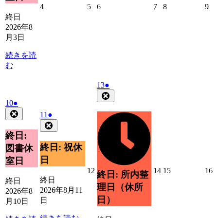
2026
2026
2026
2026
2026
20
4
5
6
7
8
9
年
年
年
年
年
年
終日
8
8
8
8
8
8
2026年8
月
月
月
月
月
月
月3日
4
5
6
7
8
9
日
日
日
日
日
日
続きを読
む
2026
(1
13
●
年
件
Close
2026
(1
10
●
8
の
年
件
Close
月
2026
(1
イ
11
●
8
の
13
年
件
Close
ベ
月
日
イ
8
の
終日:
ン
10
ベ
月
イ
ト)
終日: 祝休
図書休
日
11
ン
ベ
日
室日
日
ト)
ン
2026
2026
2026
2
12
14
15
16
終日: 所内整
ト)
年
年
年
終日
終日
理日（休所
8
8
8
8
2026年8月11
2026年8
月
月
月
日）
日
月10日
12
14
15
1
日
日
日