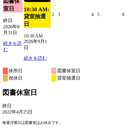
図書休
ト)
日
ン
室日
10:30 AM:
ト)
2026
2026
2026
2026
20
2
3
4
5
6
貸室抽選
年
年
年
年
年
終日
日
9
9
9
9
9
2026年8
月
月
月
月
月
月31日
10:30 AM
2
3
4
5
6
2026年9月1
日
日
日
日
日
続きを読
日
む
続きを読む
休所日
図書休室日
祝休日
貸室抽選日
図書休室日
図
終日
書
2022年4月25日
休
毎週月曜日は図書室はお休みです。
室
日