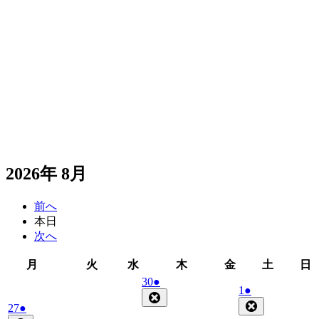
2026年 8月
前へ
本日
次へ
月
火
水
木
金
土
月
火
水
木
金
土
日
曜
曜
曜
曜
曜
曜
2026
(1
30
●
2026
(1
1
●
日
日
日
日
日
日
年
件
Close
年
件
Close
2026
(1
27
●
7
の
8
の