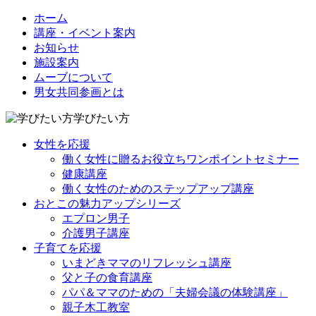
ホーム
講座・イベント案内
お知らせ
施設案内
ムーブについて
男女共同参画とは
学びたい方
女性を応援
働く女性に贈るお役立ちワンポイントセミナー
健康講座
働く女性のためのステップアップ講座
おとこの魅力アップシリーズ
エプロン男子
介護男子講座
子育てを応援
いまどきママのリフレッシュ講座
父と子の食育講座
パパ＆ママのための「夫婦会議の体験講座」
親子木工教室