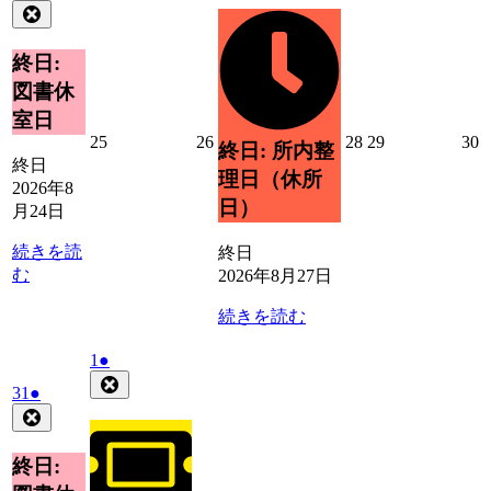
年
件
Close
月
イ
8
の
27
ベ
月
日
イ
終日:
ン
24
ベ
ト)
図書休
日
ン
室日
ト)
2026
2026
2026
2026
2
25
26
28
29
30
終日: 所内整
年
年
年
年
終日
理日（休所
8
8
8
8
8
2026年8
月
月
月
月
日）
月24日
25
26
28
29
3
日
日
日
日
続きを読
終日
む
2026年8月27日
続きを読む
2026
(1
1
●
年
件
Close
2026
(1
31
●
9
の
年
件
Close
月
イ
8
の
1
ベ
月
イ
終日:
日
ン
31
ベ