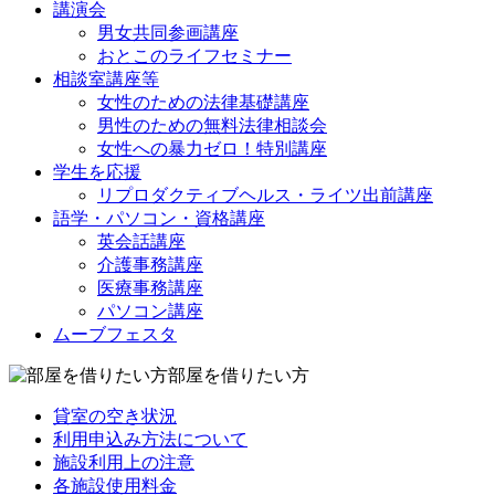
講演会
男女共同参画講座
おとこのライフセミナー
相談室講座等
女性のための法律基礎講座
男性のための無料法律相談会
女性への暴力ゼロ！特別講座
学生を応援
リプロダクティブヘルス・ライツ出前講座
語学・パソコン・資格講座
英会話講座
介護事務講座
医療事務講座
パソコン講座
ムーブフェスタ
部屋を借りたい方
貸室の空き状況
利用申込み方法について
施設利用上の注意
各施設使用料金