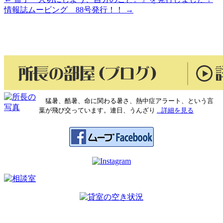
投
情報誌ムービング 88号発行！！
→
稿
ナ
ビ
ゲ
ー
シ
猛暑、酷暑、命に関わる暑さ、熱中症アラート、という言
葉が飛び交っています。連日、うんざり
...詳細を見る
ョ
ン