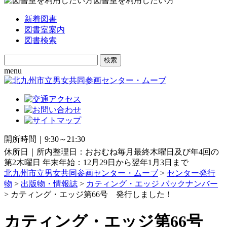
図書室を利用したい方
新着図書
図書室案内
図書検索
Search
for:
menu
開所時間｜9:30～21:30
休所日｜所内整理日：おおむね毎月最終木曜日及び年4回の
第2木曜日 年末年始：12月29日から翌年1月3日まで
北九州市立男女共同参画センター・ムーブ
>
センター発行
物
>
出版物・情報誌
>
カティング・エッジ バックナンバー
> カティング・エッジ第66号 発行しました！
カティング・エッジ第66号