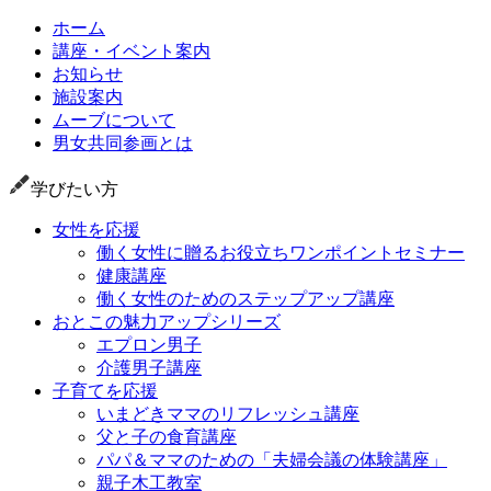
ホーム
講座・イベント案内
お知らせ
施設案内
ムーブについて
男女共同参画とは
学びたい方
女性を応援
働く女性に贈るお役立ちワンポイントセミナー
健康講座
働く女性のためのステップアップ講座
おとこの魅力アップシリーズ
エプロン男子
介護男子講座
子育てを応援
いまどきママのリフレッシュ講座
父と子の食育講座
パパ＆ママのための「夫婦会議の体験講座」
親子木工教室