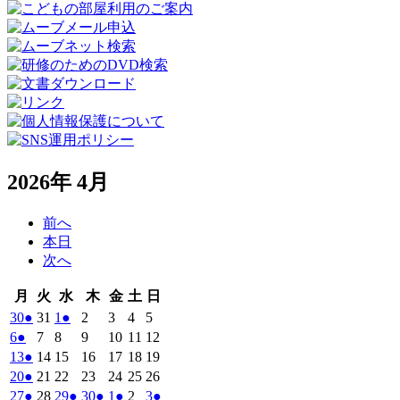
2026年 4月
前へ
本日
次へ
月
火
水
木
金
土
日
月
火
水
木
金
土
日
曜
曜
曜
曜
曜
曜
曜
2026
(1
2026
2026
(1
2026
2026
2026
2026
30
●
31
1
●
2
3
4
5
日
日
日
日
日
日
日
年
件
年
年
件
年
年
年
年
2026
(1
2026
2026
2026
2026
2026
2026
6
●
7
8
9
10
11
12
3
3
4
4
4
4
4
の
の
年
件
年
年
年
年
年
年
2026
(1
2026
2026
2026
2026
2026
2026
13
●
14
15
16
17
18
19
月
月
月
月
月
月
月
4
イ
4
4
イ
4
4
4
4
の
年
件
年
年
年
年
年
年
2026
(1
2026
2026
2026
2026
2026
2026
20
●
21
22
23
24
25
26
30
31
1
2
3
4
5
月
月
月
月
月
月
月
ベ
ベ
4
イ
4
4
4
4
4
4
の
年
件
年
年
年
年
年
年
2026
(1
2026
2026
(1
2026
(1
2026
(1
2026
2026
(1
27
●
28
29
●
30
●
1
●
2
3
●
日
日
日
日
日
日
日
6
7
8
9
10
11
12
月
月
月
月
月
月
月
ン
ン
ベ
4
イ
4
4
4
4
4
4
の
年
件
年
年
件
年
件
年
件
年
年
件
休所日
図書休室日
日
日
日
日
日
日
日
13
14
15
16
17
18
19
月
ト)
月
月
ト)
月
月
月
月
ン
ベ
4
イ
4
4
4
5
5
5
の
の
の
の
の
祝休日
貸室抽選日
日
日
日
日
日
日
日
20
21
22
23
24
25
26
月
ト)
月
月
月
月
月
月
ン
ベ
イ
イ
イ
イ
イ
日
日
日
日
日
日
日
27
28
29
30
1
2
3
ト)
ン
ベ
ベ
ベ
ベ
ベ
〒803‐0814
日
日
日
日
日
日
日
ト)
ン
ン
ン
ン
ン
北九州市小倉北区大手町１１番４号
ト)
ト)
ト)
ト)
ト)
TEL：093‐583‐3939