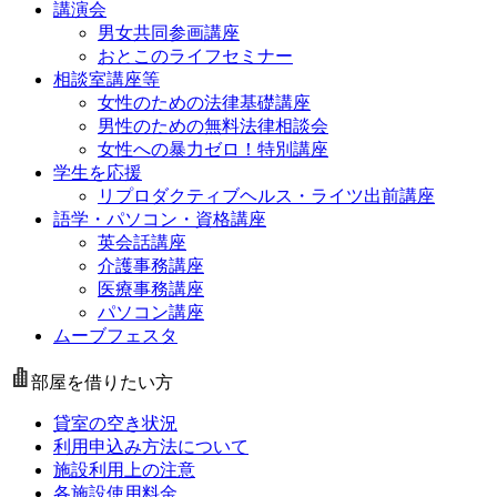
講演会
男女共同参画講座
おとこのライフセミナー
相談室講座等
女性のための法律基礎講座
男性のための無料法律相談会
女性への暴力ゼロ！特別講座
学生を応援
リプロダクティブヘルス・ライツ出前講座
語学・パソコン・資格講座
英会話講座
介護事務講座
医療事務講座
パソコン講座
ムーブフェスタ
部屋を借りたい方
貸室の空き状況
利用申込み方法について
施設利用上の注意
各施設使用料金