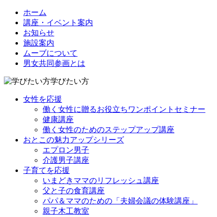
ホーム
講座・イベント案内
お知らせ
施設案内
ムーブについて
男女共同参画とは
学びたい方
女性を応援
働く女性に贈るお役立ちワンポイントセミナー
健康講座
働く女性のためのステップアップ講座
おとこの魅力アップシリーズ
エプロン男子
介護男子講座
子育てを応援
いまどきママのリフレッシュ講座
父と子の食育講座
パパ＆ママのための「夫婦会議の体験講座」
親子木工教室