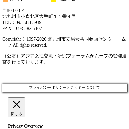
20
21
22
23
24
25
26
月
ト)
月
月
月
月
月
月
ン
ベ
イ
イ
イ
日
日
日
日
日
日
日
27
28
29
30
31
1
2
ト)
ン
ベ
ベ
ベ
〒803‐0814
日
日
日
日
日
日
日
ト)
ン
ン
ン
北九州市小倉北区大手町１１番４号
ト)
ト)
ト)
TEL：093‐583‐3939
FAX：093‐583‐5107
Copyright © 1997‐2026 北九州市立男女共同参画センター・ム
ーブ All rights reserved.
（公財）アジア女性交流・研究フォーラムがムーブの管理運
営を行っております。
プライバシーポリシーとクッキーについて
閉じる
Privacy Overview