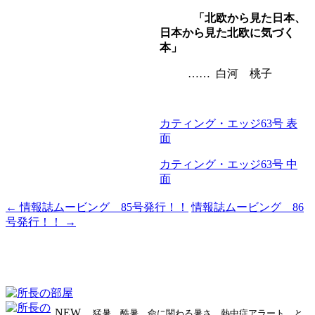
「北欧から見た日本、
日本から見た北欧に気づく
本」
…… 白河 桃子
カティング・エッジ63号 表
面
カティング・エッジ63号 中
面
←
情報誌ムービング 85号発行！！
情報誌ムービング 86
投
号発行！！
→
稿
ナ
ビ
ゲ
NEW
猛暑、酷暑、命に関わる暑さ、熱中症アラート、と