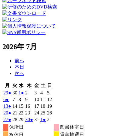
2026年 7月
前へ
本日
次へ
月
火
水
木
金
土
日
月
火
水
木
金
土
日
曜
曜
曜
曜
曜
曜
曜
2026
(1
2026
2026
(1
2026
2026
2026
2026
29
●
30
1
●
2
3
4
5
日
日
日
日
日
日
日
年
件
年
年
件
年
年
年
年
2026
(1
2026
2026
2026
2026
2026
2026
6
●
7
8
9
10
11
12
6
6
7
7
7
7
7
の
の
年
件
年
年
年
年
年
年
2026
(1
2026
2026
2026
2026
2026
2026
13
●
14
15
16
17
18
19
月
月
月
月
月
月
月
7
イ
7
7
イ
7
7
7
7
の
年
件
年
年
年
年
年
年
2026
(1
2026
2026
2026
2026
2026
2026
20
●
21
22
23
24
25
26
29
30
1
2
3
4
5
月
月
月
月
月
月
月
ベ
ベ
7
イ
7
7
7
7
7
7
の
年
件
年
年
年
年
年
年
2026
(1
2026
2026
2026
(1
2026
2026
(1
2026
27
●
28
29
30
●
31
1
●
2
日
日
日
日
日
日
日
6
7
8
9
10
11
12
月
月
月
月
月
月
月
ン
ン
ベ
7
イ
7
7
7
7
7
7
の
年
件
年
年
年
件
年
年
件
年
休所日
図書休室日
日
日
日
日
日
日
日
13
14
15
16
17
18
19
月
ト)
月
月
ト)
月
月
月
月
ン
ベ
7
イ
7
7
7
7
8
8
の
の
の
祝休日
貸室抽選日
日
日
日
日
日
日
日