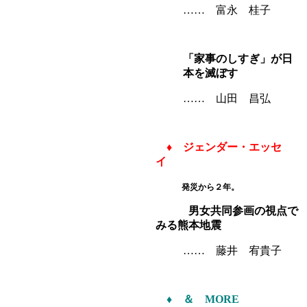
…… 富永 桂子
「家事のしすぎ」が日
本を滅ぼす
…… 山田 昌弘
♦
ジェンダー・エッセ
イ
発災から２年。
男女共同参画の視点で
みる熊本地震
…… 藤井 宥貴子
♦
＆ MORE