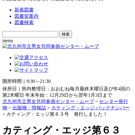
新着図書
図書室案内
図書検索
Search
for:
menu
開所時間｜9:30～21:30
休所日｜所内整理日：おおむね毎月最終木曜日及び年4回の
第2木曜日 年末年始：12月29日から翌年1月3日まで
北九州市立男女共同参画センター・ムーブ
>
センター発行
物
>
出版物・情報誌
>
カティング・エッジ バックナンバー
> カティング・エッジ第６３号 発行しました！
カティング・エッジ第６３