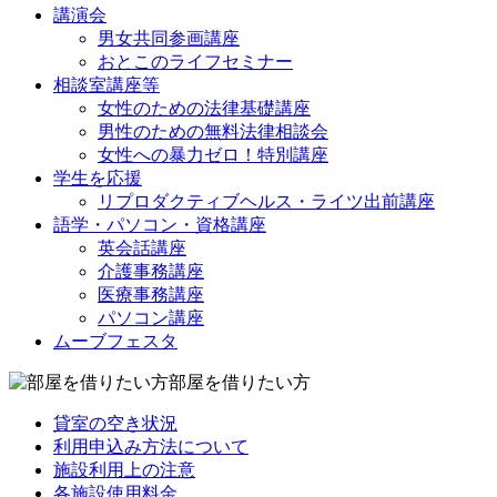
講演会
男女共同参画講座
おとこのライフセミナー
相談室講座等
女性のための法律基礎講座
男性のための無料法律相談会
女性への暴力ゼロ！特別講座
学生を応援
リプロダクティブヘルス・ライツ出前講座
語学・パソコン・資格講座
英会話講座
介護事務講座
医療事務講座
パソコン講座
ムーブフェスタ
部屋を借りたい方
貸室の空き状況
利用申込み方法について
施設利用上の注意
各施設使用料金