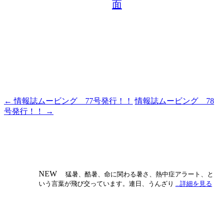
面
←
情報誌ムービング 77号発行！！
情報誌ムービング 78
投
号発行！！
→
稿
ナ
ビ
ゲ
NEW
猛暑、酷暑、命に関わる暑さ、熱中症アラート、と
ー
いう言葉が飛び交っています。連日、うんざり
...詳細を見る
シ
ョ