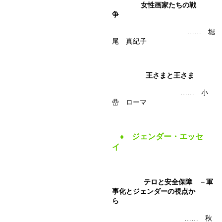
女性画家たちの戦
争
…… 堀
尾 真紀子
王さまと王さま
…… 小
嵒 ローマ
♦
ジェンダー・エッセ
イ
テロと安全保障 －軍
事化とジェンダーの視点か
ら
…… 秋