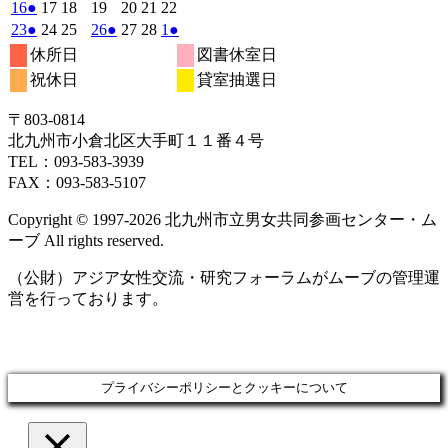
2
イ
2
2
2
イ
2
2
2
イ
の
年
件
年
年
件
年
年
年
年
2026
(1
2026
2026
2026
2026
2026
2026
16
●
17
18
19
20
21
22
26
27
28
29
30
31
1
月
月
月
月
月
月
月
ベ
ベ
ベ
2
イ
2
2
2
2
2
2
の
の
年
件
年
年
年
年
年
年
2026
(1
2026
2026
2026
(1
2026
2026
2026
(1
23
●
24
25
26
●
27
28
1
●
日
日
日
日
日
日
日
2
3
4
5
6
7
8
月
月
月
月
月
月
月
ン
ン
ン
ベ
2
イ
2
2
イ
2
2
2
2
の
年
件
年
年
年
件
年
年
年
件
休所日
図書休室日
日
日
日
日
日
日
日
9
10
11
12
13
14
15
月
ト)
月
月
月
ト)
月
月
月
ト)
ン
ベ
ベ
2
イ
2
2
2
2
2
3
の
の
の
祝休日
貸室抽選日
日
日
日
日
日
日
日
16
17
18
19
20
21
22
月
ト)
月
月
月
月
月
月
ン
ン
ベ
イ
イ
イ
日
日
日
日
日
日
日
23
24
25
26
27
28
1
ト)
ト)
ン
ベ
ベ
ベ
〒803‐0814
日
日
日
日
日
日
日
ト)
ン
ン
ン
北九州市小倉北区大手町１１番４号
ト)
ト)
ト)
TEL：093‐583‐3939
FAX：093‐583‐5107
Copyright © 1997‐2026 北九州市立男女共同参画センター・ム
ーブ All rights reserved.
（公財）アジア女性交流・研究フォーラムがムーブの管理運
営を行っております。
プライバシーポリシーとクッキーについて