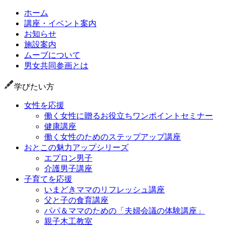
ホーム
講座・イベント案内
お知らせ
施設案内
ムーブについて
男女共同参画とは
学びたい方
女性を応援
働く女性に贈るお役立ちワンポイントセミナー
健康講座
働く女性のためのステップアップ講座
おとこの魅力アップシリーズ
エプロン男子
介護男子講座
子育てを応援
いまどきママのリフレッシュ講座
父と子の食育講座
パパ＆ママのための「夫婦会議の体験講座」
親子木工教室