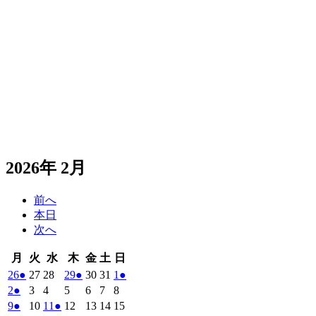
2026年 2月
前へ
本日
次へ
月
火
水
木
金
土
日
月
火
水
木
金
土
日
曜
曜
曜
曜
曜
曜
曜
2026
(1
2026
2026
2026
(1
2026
2026
2026
(1
26
●
27
28
29
●
30
31
1
●
日
日
日
日
日
日
日
年
件
年
年
年
件
年
年
年
件
2026
(1
2026
2026
2026
2026
2026
2026
2
●
3
4
5
6
7
8
1
1
1
1
1
1
2
の
の
の
年
件
年
年
年
年
年
年
2026
(1
2026
2026
(1
2026
2026
2026
2026
9
●
10
11
●
12
13
14
15
月
月
月
月
月
月
月