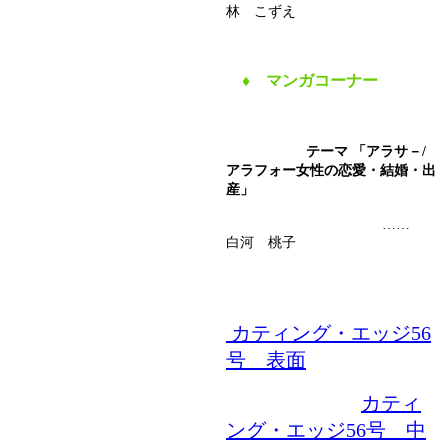
林 こずえ
♦
マンガコーナー
テーマ 「アラサ－/
アラフォー女性の恋愛・結婚・出
産」
……
白河 桃子
カティング・エッジ56
号 表面
カティ
ング・エッジ56号 中