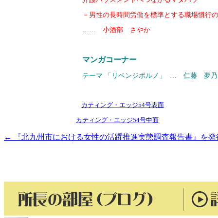
－男性の長時間労働を標準とする職場慣行の
…… 小酒部 さやか
マンガコーナー
テーマ 「リベンジポルノ」
… 仁藤 夢乃
カティング・エッジ54号表面
カティング・エッジ54号中面
←
『北九州市における女性の活躍推進実態調査報告書』を発
投
稿
ナ
ビ
ゲ
ー