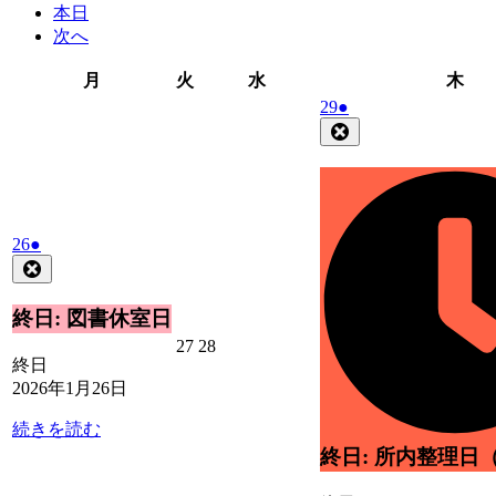
本日
次へ
月
火
水
木
月
火
水
木
曜
曜
曜
曜
2026
(1
29
●
日
日
日
日
年
件
Close
1
の
月
イ
29
ベ
日
ン
2026
(1
ト)
26
●
年
件
Close
1
の
月
イ
終日: 図書休室日
26
ベ
2026
2026
27
28
日
ン
終日
年
年
ト)
2026年1月26日
1
1
月
月
続きを読む
27
28
日
日
終日: 所内整理日