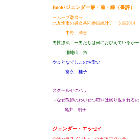
Booksジェンダー最・前・線（書評）
ームーブ叢書ー
北九州市の男女共同参画統計データ集201
…… 中野 洋恵
男性漂流 ー男たちは何におびえているか
…… 瀬地山 角
やまとなでしこの性愛史
…… 富永 桂子
スクールセクハラ
－なぜ教師のわいせつ犯罪は繰り返される
…… 亀井 明子
ジェンダー・エッセイ
介護ハラスメントへつながるマタハラ