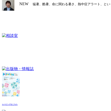
NEW
猛暑、酷暑、命に関わる暑さ、熱中症アラート、とい
シ
ョ
ン
ムービングはこちら