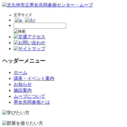
文字サイズ
ヘッダーメニュー
コ
ホーム
ン
講座・イベント案内
テ
お知らせ
ン
施設案内
ツ
ムーブについて
へ
男女共同参画とは
ス
キ
ッ
プ