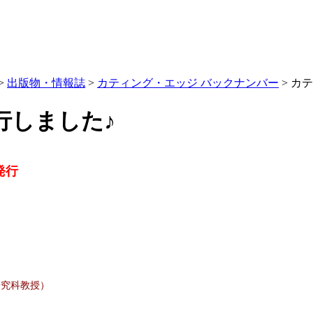
>
出版物・情報誌
>
カティング・エッジ バックナンバー
> カ
行しました♪
発行
究科教授
）