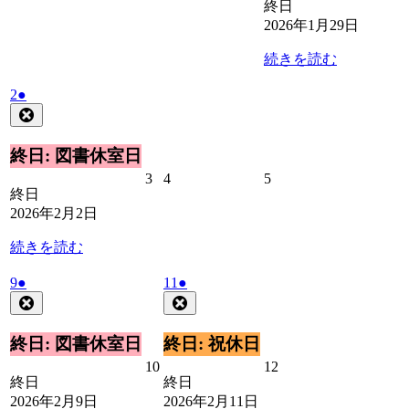
終日
2026年1月29日
続きを読む
2026
(1
2
●
年
件
Close
2
の
月
イ
終日: 図書休室日
2
ベ
2026
2026
2026
3
4
5
日
ン
終日
年
年
年
ト)
2026年2月2日
2
2
2
月
月
月
続きを読む
3
4
5
日
日
日
2026
(1
2026
(1
9
●
11
●
年
件
年
件
Close
Close
2
2
の
の
月
月
イ
イ
終日: 図書休室日
終日: 祝休日
9
11
ベ
ベ
2026
2026
10
12
日
日
ン
ン
終日
終日
年
年
ト)
ト)
2026年2月9日
2026年2月11日
2
2