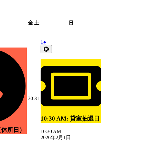
金
土
日
金
土
日
曜
曜
曜
日
日
日
2026
(1
1
●
年
件
Close
2
の
月
イ
1
ベ
日
ン
ト)
2026
2026
30
31
年
年
1
1
月
月
10:30 AM: 貸室抽選日
30
31
日
日
（休所日）
10:30 AM
2026年2月1日