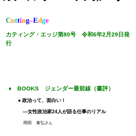
C
u
t
t
i
n
g
–
E
d
g
e
カティング・エッジ第80
号 令和6年2月29日発
行
♦ BOOKS ジェンダー最前線（書評）
● 政治って、面白い！
—女性政治家24人が語る仕事のリアル
岡田 泰弘
さん