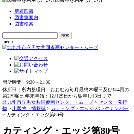
図書室を利用したい方
新着図書
図書室案内
図書検索
Search
for:
menu
開所時間｜9:30～21:30
休所日｜所内整理日：おおむね毎月最終木曜日及び年4回の
第2木曜日 年末年始：12月29日から翌年1月3日まで
北九州市立男女共同参画センター・ムーブ
>
センター発行
物
>
出版物・情報誌
>
カティング・エッジ バックナンバー
> カティング・エッジ第80号
カティング・エッジ第80号