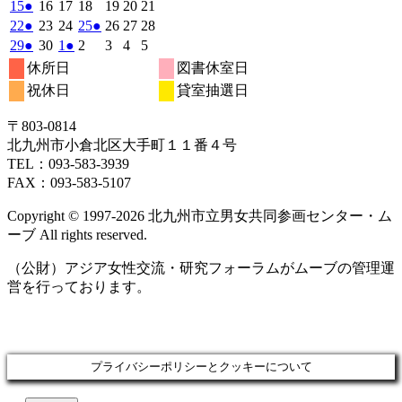
6
6
6
6
6
6
6
の
の
年
件
年
年
年
年
年
年
2026
(1
2026
2026
2026
2026
2026
2026
15
●
16
17
18
19
20
21
月
月
月
月
月
月
月
6
イ
6
イ
6
6
6
6
6
の
年
件
年
年
年
年
年
年
2026
(1
2026
2026
2026
(1
2026
2026
2026
22
●
23
24
25
●
26
27
28
1
2
3
4
5
6
7
月
月
月
月
月
月
月
ベ
ベ
6
イ
6
6
6
6
6
6
の
年
件
年
年
年
件
年
年
年
2026
(1
2026
2026
(1
2026
2026
2026
2026
29
●
30
1
●
2
3
4
5
日
日
日
日
日
日
日
8
9
10
11
12
13
14
月
月
月
月
月
月
月
ン
ン
ベ
6
イ
6
6
6
6
6
6
の
の
年
件
年
年
件
年
年
年
年
休所日
図書休室日
日
日
日
日
日
日
日
15
16
17
18
19
20
21
月
ト)
月
ト)
月
月
月
月
月
ン
ベ
6
イ
6
7
7
イ
7
7
7
の
の
祝休日
貸室抽選日
日
日
日
日
日
日
日
22
23
24
25
26
27
28
月
ト)
月
月
月
月
月
月
ン
ベ
ベ
イ
イ
日
日
日
日
日
日
日
29
30
1
2
3
4
5
ト)
ン
ン
ベ
ベ
〒803‐0814
日
日
日
日
日
日
日
ト)
ト)
ン
ン
北九州市小倉北区大手町１１番４号
ト)
ト)
TEL：093‐583‐3939
FAX：093‐583‐5107
Copyright © 1997‐2026 北九州市立男女共同参画センター・ム
ーブ All rights reserved.
（公財）アジア女性交流・研究フォーラムがムーブの管理運
営を行っております。
プライバシーポリシーとクッキーについて