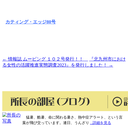
カティング・エッジ80号
←
情報誌 ムービング １０２号発行！！
『北九州市におけ
投
る女性の活躍推進実態調査2023』を発行しました！
→
稿
ナ
ビ
ゲ
ー
シ
猛暑、酷暑、命に関わる暑さ、熱中症アラート、という言
葉が飛び交っています。連日、うんざり
...詳細を見る
ョ