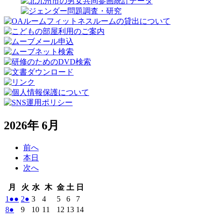
2026年 6月
前へ
本日
次へ
月
火
水
木
金
土
日
月
火
水
木
金
土
日
曜
曜
曜
曜
曜
曜
曜
2026
(2
2026
(1
2026
2026
2026
2026
2026
1
●●
2
●
3
4
5
6
7
日
日
日
日
日
日
日
年
件
年
件
年
年
年
年
年
2026
(1
2026
2026
2026
2026
2026
2026
8
●
9
10
11
12
13
14