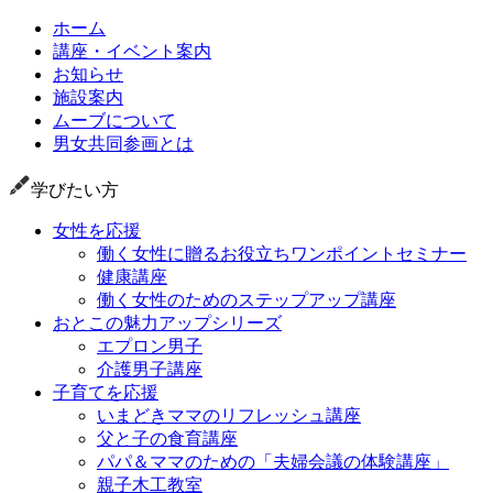
ホーム
講座・イベント案内
お知らせ
施設案内
ムーブについて
男女共同参画とは
学びたい方
女性を応援
働く女性に贈るお役立ちワンポイントセミナー
健康講座
働く女性のためのステップアップ講座
おとこの魅力アップシリーズ
エプロン男子
介護男子講座
子育てを応援
いまどきママのリフレッシュ講座
父と子の食育講座
パパ＆ママのための「夫婦会議の体験講座」
親子木工教室