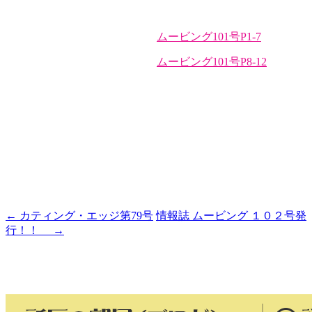
ムービング101号P1-7
ムービング101号P8-12
←
カティング・エッジ第79号
情報誌 ムービング １０２号発
投
行！！
→
稿
ナ
ビ
ゲ