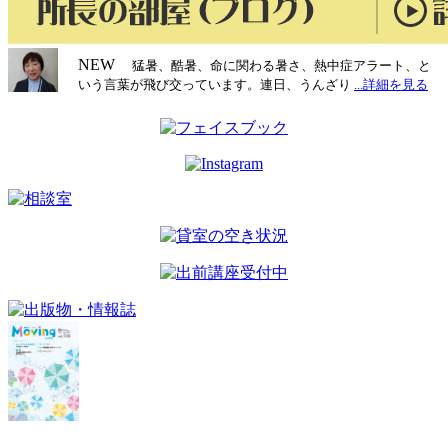
ー
シ
NEW
猛暑、酷暑、命に関わる暑さ、熱中症アラート、と
いう言葉が飛び交っています。連日、うんざり
...詳細を見る
ョ
ン