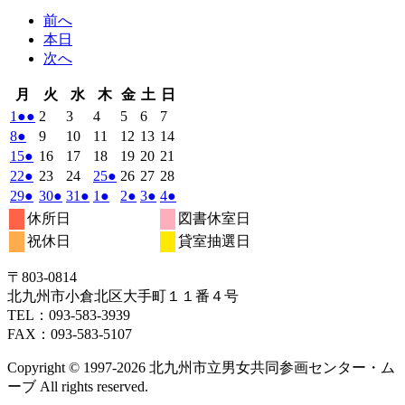
前へ
本日
次へ
月
火
水
木
金
土
日
月
火
水
木
金
土
日
曜
曜
曜
曜
曜
曜
曜
2025
(2
2025
2025
2025
2025
2025
2025
1
●●
2
3
4
5
6
7
日
日
日
日
日
日
日
年
件
年
年
年
年
年
年
2025
(1
2025
2025
2025
2025
2025
2025
8
●
9
10
11
12
13
14
12
12
12
12
12
12
12
の
年
件
年
年
年
年
年
年
2025
(1
2025
2025
2025
2025
2025
2025
15
●
16
17
18
19
20
21
月
月
月
月
月
月
月
12
イ
12
12
12
12
12
12
の
年
件
年
年
年
年
年
年
2025
(1
2025
2025
2025
(1
2025
2025
2025
22
●
23
24
25
●
26
27
28
1
2
3
4
5
6
7
月
月
月
月
月
月
月
ベ
12
イ
12
12
12
12
12
12
の
年
件
年
年
年
件
年
年
年
2025
(1
2025
(1
2025
(1
2026
(1
2026
(1
2026
(1
2026
(1
29
●
30
●
31
●
1
●
2
●
3
●
4
●
日
日
日
日
日
日
日
8
9
10
11
12
13
14
月
月
月
月
月
月
月
ン
ベ
12
イ
12
12
12
12
12
12
の
の
年
件
年
件
年
件
年
件
年
件
年
件
年
件
休所日
図書休室日
日
日
日
日
日
日
日
15
16
17
18
19
20
21
月
ト)
月
月
月
月
月
月
ン
ベ
12
イ
12
12
1
イ
1
1
1
の
の
の
の
の
の
の
祝休日
貸室抽選日
日
日
日
日
日
日
日
22
23
24
25
26
27
28
月
ト)
月
月
月
月
月
月
ン
ベ
ベ
イ
イ
イ
イ
イ
イ
イ
日
日
日
日
日
日
日
29
30
31
1
2
3
4
ト)
ン
ン
ベ
ベ
ベ
ベ
ベ
ベ
ベ
〒803‐0814
日
日
日
日
日
日
日
ト)
ト)
ン
ン
ン
ン
ン
ン
ン
北九州市小倉北区大手町１１番４号
ト)
ト)
ト)
ト)
ト)
ト)
ト)
TEL：093‐583‐3939
FAX：093‐583‐5107
Copyright © 1997‐2026 北九州市立男女共同参画センター・ム
ーブ All rights reserved.