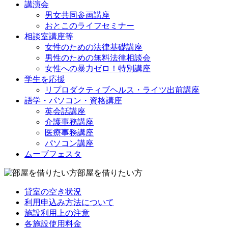
講演会
男女共同参画講座
おとこのライフセミナー
相談室講座等
女性のための法律基礎講座
男性のための無料法律相談会
女性への暴力ゼロ！特別講座
学生を応援
リプロダクティブヘルス・ライツ出前講座
語学・パソコン・資格講座
英会話講座
介護事務講座
医療事務講座
パソコン講座
ムーブフェスタ
部屋を借りたい方
貸室の空き状況
利用申込み方法について
施設利用上の注意
各施設使用料金