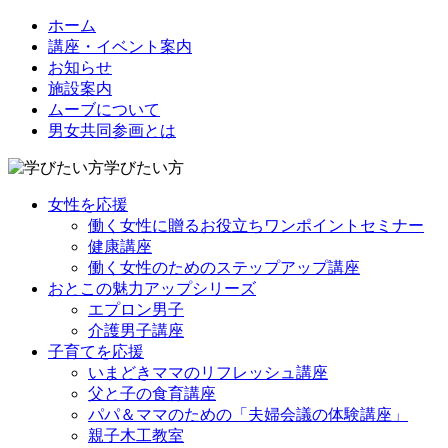
ホーム
講座・イベント案内
お知らせ
施設案内
ムーブについて
男女共同参画とは
学びたい方
女性を応援
働く女性に贈るお役立ちワンポイントセミナー
健康講座
働く女性のためのステップアップ講座
おとこの魅力アップシリーズ
エプロン男子
介護男子講座
子育てを応援
いまどきママのリフレッシュ講座
父と子の食育講座
パパ＆ママのための「夫婦会議の体験講座」
親子木工教室