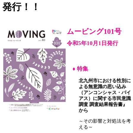
発行！！
ムービング101
号
令和5
年
10
月
1
日発行
♦
特集
北九州市における性別に
よる無意識の思い込み
（アンコンシャス・バイ
アス）に関する市民意識
調査 調査結果報告書』
から
～その影響と対処法を考
える～