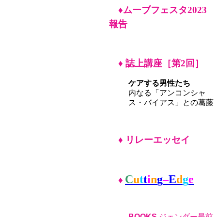
♦
ムーブフェスタ2023
報告
♦
誌上講座
［第2
回］
ケアする男性たち
内なる「アンコンシャ
ス・バイアス」との葛藤
♦ リレーエッセイ
C
u
t
t
i
n
g
–
E
d
g
e
♦
BOOKS
ジェンダー最前