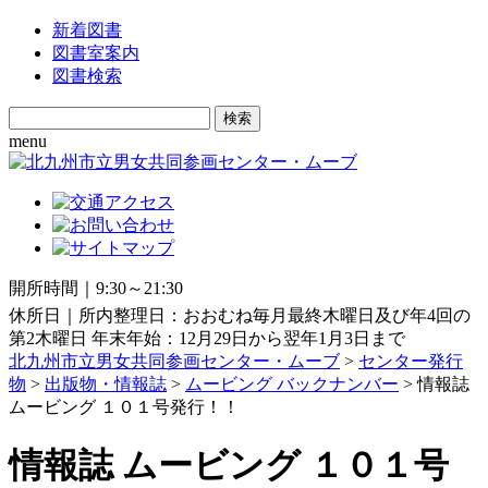
新着図書
図書室案内
図書検索
Search
for:
menu
開所時間｜9:30～21:30
休所日｜所内整理日：おおむね毎月最終木曜日及び年4回の
第2木曜日 年末年始：12月29日から翌年1月3日まで
北九州市立男女共同参画センター・ムーブ
>
センター発行
物
>
出版物・情報誌
>
ムービング バックナンバー
> 情報誌
ムービング １０１号発行！！
情報誌 ムービング １０１号