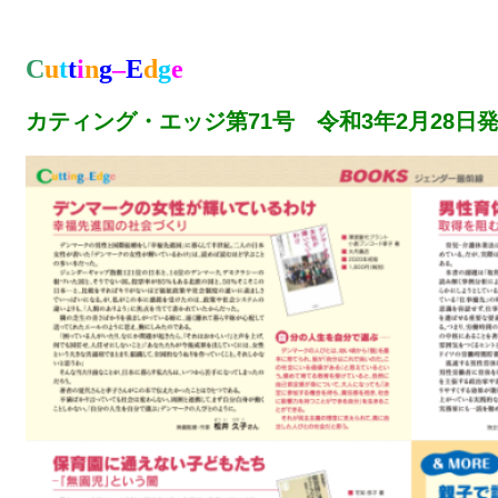
C
u
t
t
i
n
g
–
E
d
g
e
カティング・エッジ第71号 令和3年2月28日