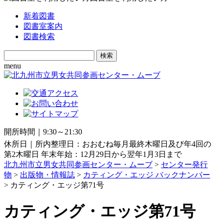
新着図書
図書室案内
図書検索
Search
for:
menu
開所時間｜9:30～21:30
休所日｜所内整理日：おおむね毎月最終木曜日及び年4回の
第2木曜日 年末年始：12月29日から翌年1月3日まで
北九州市立男女共同参画センター・ムーブ
>
センター発行
物
>
出版物・情報誌
>
カティング・エッジ バックナンバー
> カティング・エッジ第71号
カティング・エッジ第71号