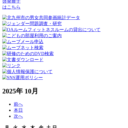
啓発冊子
はこちら
2025年 10月
前へ
本日
次へ
月
火
水
木
金
土
日
月
火
水
木
金
土
日