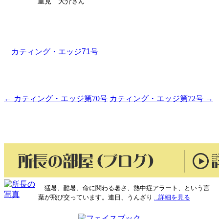
重見 大介
さん
カティング・エッジ71号
←
カティング・エッジ第70号
カティング・エッジ第72号
→
投
稿
ナ
ビ
ゲ
ー
猛暑、酷暑、命に関わる暑さ、熱中症アラート、という言
シ
葉が飛び交っています。連日、うんざり
...詳細を見る
ョ