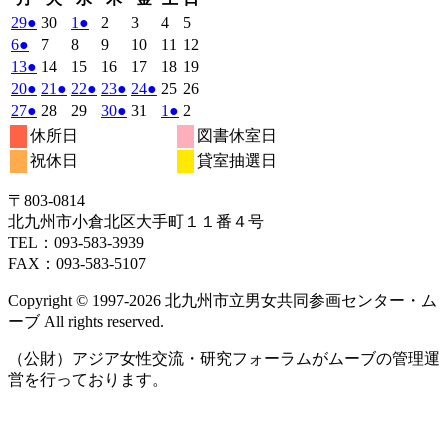
曜
曜
曜
曜
曜
曜
曜
2025
(1
2025
2025
(1
2025
2025
2025
2025
29
●
30
1
●
2
3
4
5
日
日
日
日
日
日
日
年
件
年
年
件
年
年
年
年
2025
(1
2025
2025
2025
2025
2025
2025
6
●
7
8
9
10
11
12
9
9
10
10
10
10
10
の
の
年
件
年
年
年
年
年
年
2025
(1
2025
2025
2025
2025
2025
2025
13
●
14
15
16
17
18
19
月
月
月
月
月
月
月
10
イ
10
10
イ
10
10
10
10
の
年
件
年
年
年
年
年
年
2025
(1
2025
(1
2025
(1
2025
(1
2025
(1
2025
2025
20
●
21
●
22
●
23
●
24
●
25
26
29
30
1
2
3
4
5
月
月
月
月
月
月
月
ベ
ベ
10
イ
10
10
10
10
10
10
の
年
件
年
件
年
件
年
件
年
件
年
年
2025
(1
2025
2025
2025
(1
2025
2025
(1
2025
27
●
28
29
30
●
31
1
●
2
日
日
日
日
日
日
日
6
7
8
9
10
11
12
月
月
月
月
月
月
月
ン
ン
ベ
10
イ
10
10
10
10
10
10
の
の
の
の
の
年
件
年
年
年
件
年
年
件
年
休所日
図書休室日
日
日
日
日
日
日
日
13
14
15
16
17
18
19
月
ト)
月
月
ト)
月
月
月
月
ン
ベ
10
イ
10
イ
10
イ
10
イ
10
イ
11
11
の
の
の
祝休日
貸室抽選日
日
日
日
日
日
日
日
20
21
22
23
24
25
26
月
ト)
月
月
月
月
月
月
ン
ベ
ベ
ベ
ベ
ベ
イ
イ
イ
日
日
日
日
日
日
日
27
28
29
30
31
1
2
ト)
ン
ン
ン
ン
ン
ベ
ベ
ベ
〒803‐0814
日
日
日
日
日
日
日
ト)
ト)
ト)
ト)
ト)
ン
ン
ン
北九州市小倉北区大手町１１番４号
ト)
ト)
ト)
TEL：093‐583‐3939
FAX：093‐583‐5107
Copyright © 1997‐2026 北九州市立男女共同参画センター・ム
ーブ All rights reserved.
（公財）アジア女性交流・研究フォーラムがムーブの管理運
営を行っております。