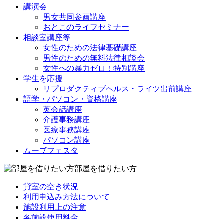
講演会
男女共同参画講座
おとこのライフセミナー
相談室講座等
女性のための法律基礎講座
男性のための無料法律相談会
女性への暴力ゼロ！特別講座
学生を応援
リプロダクティブヘルス・ライツ出前講座
語学・パソコン・資格講座
英会話講座
介護事務講座
医療事務講座
パソコン講座
ムーブフェスタ
部屋を借りたい方
貸室の空き状況
利用申込み方法について
施設利用上の注意
各施設使用料金