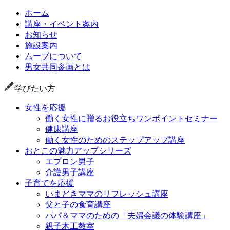
ホーム
講座・イベント案内
お知らせ
施設案内
ムーブについて
男女共同参画とは
学びたい方
女性を応援
働く女性に贈るお役立ちワンポイントセミナー
健康講座
働く女性のためのステップアップ講座
おとこの魅力アップシリーズ
エプロン男子
介護男子講座
子育てを応援
いまどきママのリフレッシュ講座
父と子の食育講座
パパ＆ママのための「夫婦会議の体験講座」
親子木工教室