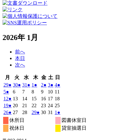
2026年 1月
前へ
本日
次へ
月
火
水
木
金
土
日
月
火
水
木
金
土
日
曜
曜
曜
曜
曜
曜
曜
2025
(1
2025
(1
2025
(1
2026
(1
2026
(1
2026
(1
2026
(1
29
●
30
●
31
●
1
●
2
●
3
●
4
●
日
日
日
日
日
日
日
年
件
年
件
年
件
年
件
年
件
年
件
年
件
2026
(1
2026
2026
2026
2026
2026
2026
5
●
6
7
8
9
10
11
12
12
12
1
1
1
1
の
の
の
の
の
の
の
年
件
年
年
年
年
年
年
2026
(1
2026
2026
2026
2026
2026
2026
12
●
13
14
15
16
17
18
月
月
月
月
月
月
月
1
イ
1
イ
1
イ
1
イ
1
イ
1
イ
1
イ
の
年
件
年
年
年
年
年
年
2026
(1
2026
2026
2026
2026
2026
2026
19
●
20
21
22
23
24
25
29
30
31
1
2
3
4
月
月
月
月
月
月
月
ベ
ベ
ベ
ベ
ベ
ベ
ベ
1
イ
1
1
1
1
1
1
の
年
件
年
年
年
年
年
年
2026
(1
2026
2026
2026
(1
2026
2026
2026
(1
26
●
27
28
29
●
30
31
1
●
日
日
日
日
日
日
日
5
6
7
8
9
10
11
月
月
月
月
月
月
月
ン
ン
ン
ン
ン
ン
ン
ベ
1
イ
1
1
1
1
1
1
の
年
件
年
年
年
件
年
年
年
件
休所日
図書休室日
日
日
日
日
日
日
日
12
13
14
15
16
17
18
月
ト)
月
ト)
月
ト)
月
ト)
月
ト)
月
ト)
月
ト)
ン
ベ
1
イ
1
1
1
1
1
2
の
の
の
祝休日
貸室抽選日
日
日
日
日
日
日
日
19
20
21
22
23
24
25
月
ト)
月
月
月
月
月
月
ン
ベ
イ
イ
イ
日
日
日
日
日
日
日
26
27
28
29
30
31
1
ト)
ン
ベ
ベ
ベ