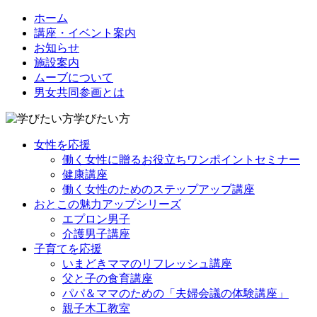
ホーム
講座・イベント案内
お知らせ
施設案内
ムーブについて
男女共同参画とは
学びたい方
女性を応援
働く女性に贈るお役立ちワンポイントセミナー
健康講座
働く女性のためのステップアップ講座
おとこの魅力アップシリーズ
エプロン男子
介護男子講座
子育てを応援
いまどきママのリフレッシュ講座
父と子の食育講座
パパ＆ママのための「夫婦会議の体験講座」
親子木工教室