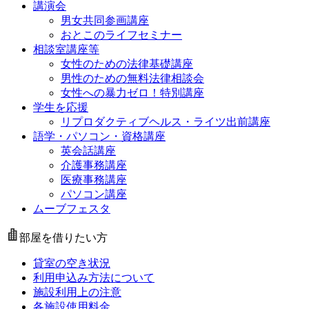
講演会
男女共同参画講座
おとこのライフセミナー
相談室講座等
女性のための法律基礎講座
男性のための無料法律相談会
女性への暴力ゼロ！特別講座
学生を応援
リプロダクティブヘルス・ライツ出前講座
語学・パソコン・資格講座
英会話講座
介護事務講座
医療事務講座
パソコン講座
ムーブフェスタ
部屋を借りたい方
貸室の空き状況
利用申込み方法について
施設利用上の注意
各施設使用料金