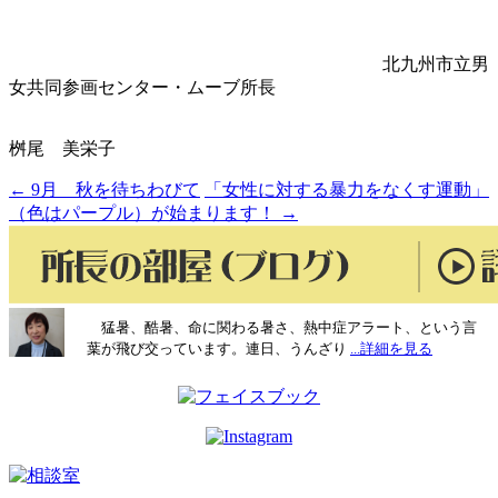
北九州市立男
女共同参画センター・ムーブ所長
桝尾 美栄子
←
9月 秋を待ちわびて
「女性に対する暴力をなくす運動」
投
（色はパープル）が始まります！
→
稿
ナ
ビ
猛暑、酷暑、命に関わる暑さ、熱中症アラート、という言
ゲ
葉が飛び交っています。連日、うんざり
...詳細を見る
ー
シ
ョ
ン