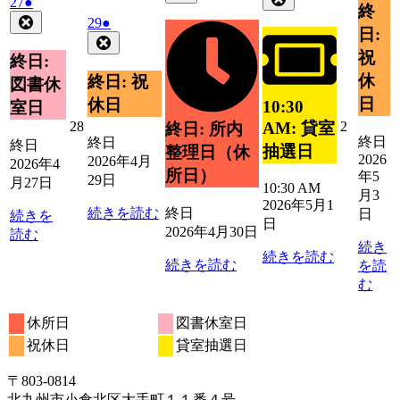
2026
(1
27
●
月
4
イ
の
終
5
の
年
件
Close
3
2026
(1
29
●
月
ベ
イ
月
イ
日:
4
の
日
年
件
Close
30
ン
ベ
1
ベ
月
イ
祝
4
の
日
終日:
ト)
ン
日
ン
27
月
ベ
イ
休
終日: 祝
ト)
図書休
日
ト)
29
ン
ベ
日
休日
10:30
室日
日
ト)
ン
2026
2026
28
2
AM: 貸室
終日: 所内
ト)
終日
年
年
終日
終日
抽選日
整理日（休
2026
4
5
2026年4月
2026年4
所日）
年5
月
月
29日
月27日
10:30 AM
28
2
月3
2026年5月1
日
日
続きを読む
終日
日
続きを
日
2026年4月30日
読む
続き
続きを読む
続きを読む
を読
む
休所日
図書休室日
祝休日
貸室抽選日
〒803‐0814
北九州市小倉北区大手町１１番４号