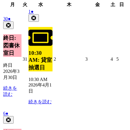
月
火
水
木
金
土
日
月
火
水
木
金
土
日
曜
曜
曜
曜
曜
曜
曜
2026
(1
1
●
日
日
日
日
日
日
日
年
件
Close
2026
(1
30
●
4
の
年
件
Close
月
イ
3
の
1
ベ
月
イ
終日:
日
30
ン
ベ
図書休
日
ト)
ン
10:30
室日
ト)
2026
2026
2026
2026
2026
31
2
3
4
5
AM: 貸室
年
年
年
年
年
終日
抽選日
3
4
4
4
4
2026年3
月
月
月
月
月
月30日
10:30 AM
31
2
3
4
5
2026年4月1
日
日
日
日
日
続きを
日
読む
続きを読む
2026
(1
6
●
年
件
Close
4
の
月