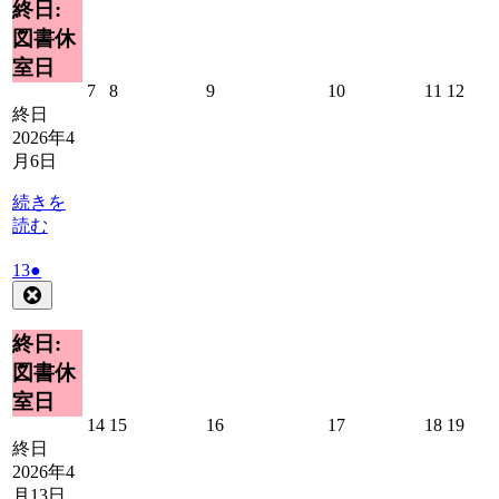
イ
終日:
6
ベ
図書休
日
ン
室日
ト)
2026
2026
2026
2026
2026
2026
7
8
9
10
11
12
年
年
年
年
年
年
終日
4
4
4
4
4
4
2026年4
月
月
月
月
月
月
月6日
7
8
9
10
11
12
日
日
日
日
日
日
続きを
読む
2026
(1
13
●
年
件
Close
4
の
月
イ
終日:
13
ベ
図書休
日
ン
室日
ト)
2026
2026
2026
2026
2026
2026
14
15
16
17
18
19
年
年
年
年
年
年
終日
4
4
4
4
4
4
2026年4
月
月
月
月
月
月
月13日