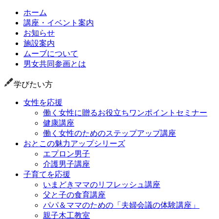
ホーム
講座・イベント案内
お知らせ
施設案内
ムーブについて
男女共同参画とは
学びたい方
女性を応援
働く女性に贈るお役立ちワンポイントセミナー
健康講座
働く女性のためのステップアップ講座
おとこの魅力アップシリーズ
エプロン男子
介護男子講座
子育てを応援
いまどきママのリフレッシュ講座
父と子の食育講座
パパ＆ママのための「夫婦会議の体験講座」
親子木工教室