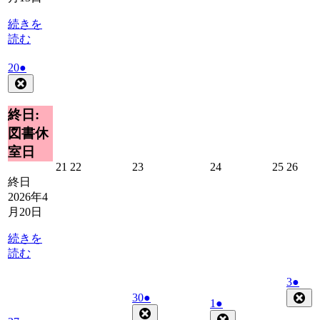
14
15
16
17
18
19
日
日
日
日
日
日
続きを
読む
2026
(1
20
●
年
件
Close
4
の
月
イ
終日:
20
ベ
図書休
日
ン
室日
ト)
2026
2026
2026
2026
2026
2026
21
22
23
24
25
26
年
年
年
年
年
年
終日
4
4
4
4
4
4
2026年4
月
月
月
月
月
月
月20日
21
22
23
24
25
26
日
日
日
日
日
日
続きを
読む
2026
(1
3
●
年
件
Clo
2026
(1
30
●
2026
(1
1
●
5
の
年
件
Close
年
件
Close