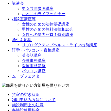
講演会
男女共同参画講座
おとこのライフセミナー
相談室講座等
女性のための法律基礎講座
男性のための無料法律相談会
女性への暴力ゼロ！特別講座
学生を応援
リプロダクティブヘルス・ライツ出前講座
語学・パソコン・資格講座
英会話講座
介護事務講座
医療事務講座
パソコン講座
ムーブフェスタ
部屋を借りたい方
貸室の空き状況
利用申込み方法について
施設利用上の注意
各施設使用料金