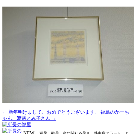
←
新年明けまして、おめでとうございます。
福島のかーち
投
ゃん、渡邊とみ子さん
→
稿
ナ
NEW
猛暑、酷暑、命に関わる暑さ、熱中症アラート、と