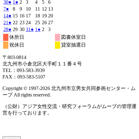
曜
曜
曜
曜
曜
曜
曜
2025
(1
2025
(1
2025
2025
2025
2025
2025
30
●
1
●
2
3
4
5
6
日
日
日
日
日
日
日
年
件
年
件
年
年
年
年
年
2025
(1
2025
2025
2025
2025
2025
2025
7
●
8
9
10
11
12
13
6
7
7
7
7
7
7
の
の
年
件
年
年
年
年
年
年
2025
(1
2025
2025
2025
2025
2025
2025
14
●
15
16
17
18
19
20
月
月
月
月
月
月
月
7
イ
7
イ
7
7
7
7
7
の
年
件
年
年
年
年
年
年
2025
(1
2025
2025
2025
2025
2025
2025
21
●
22
23
24
25
26
27
30
1
2
3
4
5
6
月
月
月
月
月
月
月
ベ
ベ
7
イ
7
7
7
7
7
7
の
年
件
年
年
年
年
年
年
2025
(1
2025
2025
2025
(1
2025
(1
2025
2025
28
●
29
30
31
●
1
●
2
3
日
日
日
日
日
日
日
7
8
9
10
11
12
13
月
月
月
月
月
月
月
ン
ン
ベ
7
イ
7
7
7
7
7
7
の
年
件
年
年
年
件
年
件
年
年
休所日
図書休室日
日
日
日
日
日
日
日
14
15
16
17
18
19
20
月
ト)
月
ト)
月
月
月
月
月
ン
ベ
7
イ
7
7
7
8
8
8
の
の
の
祝休日
貸室抽選日
日
日
日
日
日
日
日
21
22
23
24
25
26
27
月
ト)
月
月
月
月
月
月
ン
ベ
イ
イ
イ
日
日
日
日
日
日
日
28
29
30
31
1
2
3
ト)
ン
ベ
ベ
ベ
〒803‐0814
日
日
日
日
日
日
日
ト)
ン
ン
ン
北九州市小倉北区大手町１１番４号
ト)
ト)
ト)
TEL：093‐583‐3939
FAX：093‐583‐5107
Copyright © 1997‐2026 北九州市立男女共同参画センター・ム
ーブ All rights reserved.
（公財）アジア女性交流・研究フォーラムがムーブの管理運
営を行っております。