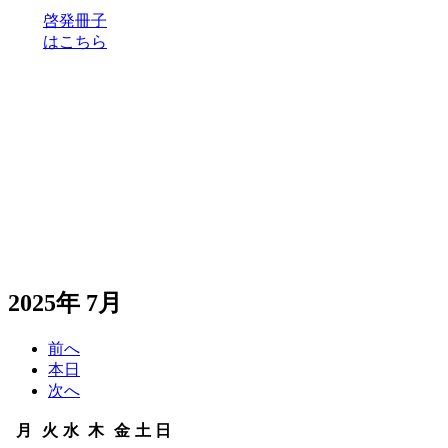
啓発冊子
はこちら
2025年 7月
前へ
本日
次へ
月
火
水
木
金
土
日
月
火
水
木
金
土
日