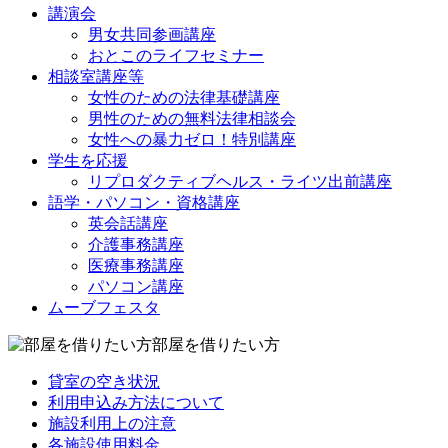
講演会
男女共同参画講座
おとこのライフセミナー
相談室講座等
女性のための法律基礎講座
男性のための無料法律相談会
女性への暴力ゼロ！特別講座
学生を応援
リプロダクティブヘルス・ライツ出前講座
語学・パソコン・資格講座
英会話講座
介護事務講座
医療事務講座
パソコン講座
ムーブフェスタ
部屋を借りたい方
貸室の空き状況
利用申込み方法について
施設利用上の注意
各施設使用料金