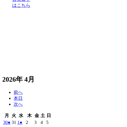
はこちら
2026年 4月
前へ
本日
次へ
月
火
水
木
金
土
日
月
火
水
木
金
土
日
曜
曜
曜
曜
曜
曜
曜
2026
(1
2026
2026
(1
2026
2026
2026
2026
30
●
31
1
●
2
3
4
5