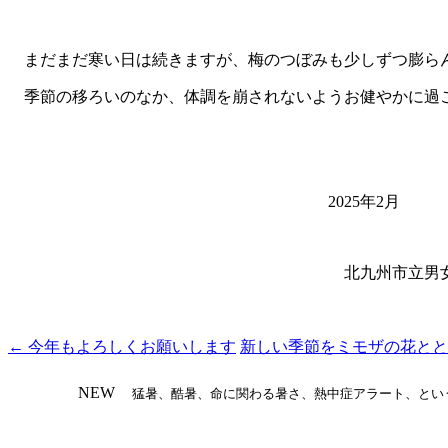
まだまだ寒い日は続きますが、梅のつぼみも少しずつ膨ら
季節の移ろいのなか、体調を崩されないようお健やかに過
2025年2月
北九州市立男女共同参画セン
桝尾 美
←
今年もよろしくお願いします
新しい季節をミモザの花と
投
稿
NEW
猛暑、酷暑、命に関わる暑さ、熱中症アラート、とい
ナ