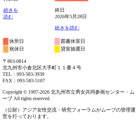
26
27
29
30
31
日
日
日
日
日
終日
続きを
2026年5月28日
読む
続きを読む
休所日
図書休室日
祝休日
貸室抽選日
〒803‐0814
北九州市小倉北区大手町１１番４号
TEL：093‐583‐3939
FAX：093‐583‐5107
Copyright © 1997‐2026 北九州市立男女共同参画センター・ム
ーブ All rights reserved.
（公財）アジア女性交流・研究フォーラムがムーブの管理運
営を行っております。