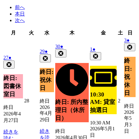
前へ
本日
次へ
月
火
水
木
金
土
日
月
火
水
木
金
土
日
曜
曜
曜
曜
曜
曜
曜
2026
(1
3
●
日
日
日
日
日
日
日
年
件
2026
(1
30
●
Clo
2026
(1
1
●
2026
(1
29
●
年
件
5
の
Close
年
件
Close
年
件
2026
(1
27
●
Close
月
4
の
イ
終
5
の
年
件
4
の
Close
月
3
イ
ベ
月
イ
日:
月
4
の
イ
日
30
終日:
ベ
ン
1
ベ
月
29
イ
日
祝
ベ
終日:
ン
ト)
日
祝休
ン
日
27
ベ
ン
休
ト)
図書休
日
ト)
日
ン
ト)
日
室日
10:30
ト)
2026
2026
28
2
終日
AM: 貸室
終日: 所内整
終日
年
年
終日
2026
抽選日
理日（休所
2026
4
5
年4月
2026年4
日）
年5
月
月
29日
月27日
10:30 AM
28
2
月3
2026年5月1
日
日
続き
終日
日
続きを
日
を読
2026年4月30日
読む