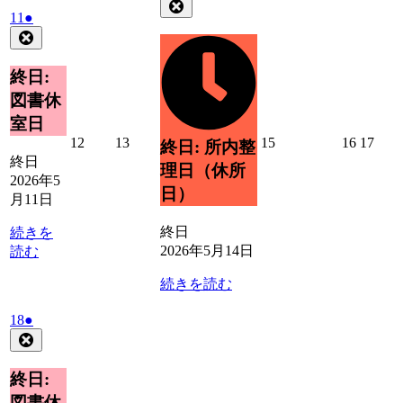
年
件
Close
2026
(1
11
●
5
の
年
件
Close
月
イ
5
の
14
ベ
月
イ
日
終日:
ン
11
ベ
ト)
図書休
日
ン
室日
ト)
2026
2026
2026
2026
2026
12
13
15
16
17
終日: 所内整
年
年
年
年
年
終日
理日（休所
5
5
5
5
5
2026年5
日）
月
月
月
月
月
月11日
12
13
15
16
17
日
日
日
日
日
終日
続きを
2026年5月14日
読む
続きを読む
2026
(1
18
●
年
件
Close
5
の
月
イ
終日:
18
ベ
図書休