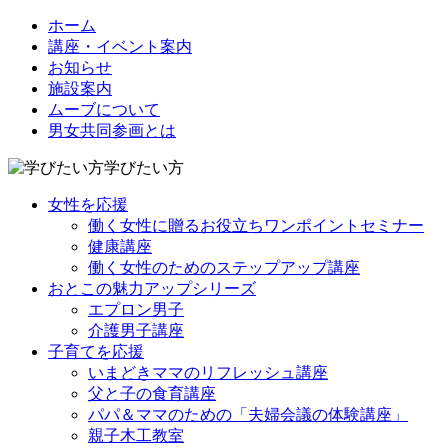
ホーム
講座・イベント案内
お知らせ
施設案内
ムーブについて
男女共同参画とは
学びたい方
女性を応援
働く女性に贈るお役立ちワンポイントセミナー
健康講座
働く女性のためのステップアップ講座
おとこの魅力アップシリーズ
エプロン男子
介護男子講座
子育てを応援
いまどきママのリフレッシュ講座
父と子の食育講座
パパ＆ママのための「夫婦会議の体験講座」
親子木工教室