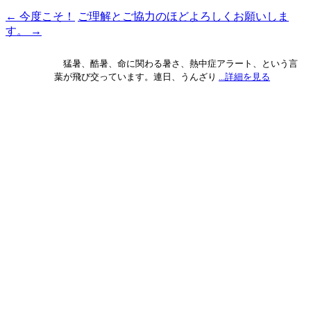
←
今度こそ！
ご理解とご協力のほどよろしくお願いしま
投
す。
→
稿
ナ
猛暑、酷暑、命に関わる暑さ、熱中症アラート、という言
葉が飛び交っています。連日、うんざり
...詳細を見る
ビ
ゲ
ー
シ
ョ
ン