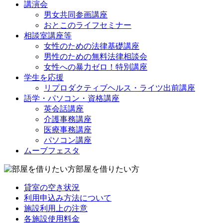
講演会
男女共同参画講座
おとこのライフセミナー
相談室講座等
女性のための法律基礎講座
男性のための無料法律相談会
女性への暴力ゼロ！特別講座
学生を応援
リプロダクティブヘルス・ライツ出前講座
語学・パソコン・資格講座
英会話講座
介護事務講座
医療事務講座
パソコン講座
ムーブフェスタ
部屋を借りたい方
貸室の空き状況
利用申込み方法について
施設利用上の注意
各施設使用料金