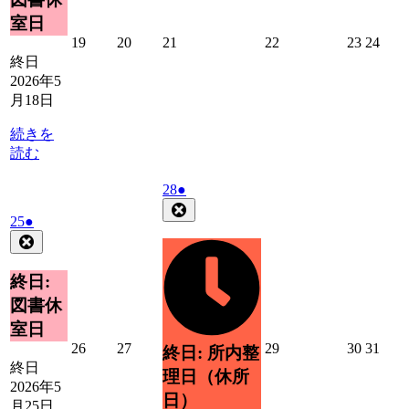
日
ン
室日
ト)
2026
2026
2026
2026
2026
2026
19
20
21
22
23
24
年
年
年
年
年
年
終日
5
5
5
5
5
5
2026年5
月
月
月
月
月
月
月18日
19
20
21
22
23
24
日
日
日
日
日
日
続きを
読む
2026
(1
28
●
年
件
Close
2026
(1
25
●
5
の
年
件
Close
月
イ
5
の
28
ベ
月
イ
日
終日:
ン
25
ベ
ト)
図書休
日
ン
室日
ト)
2026
2026
2026
2026
2026
26
27
29
30
31
終日: 所内整
年
年
年
年
年
終日
理日（休所
5
5
5
5
5
2026年5
日）
月
月
月
月
月
月25日