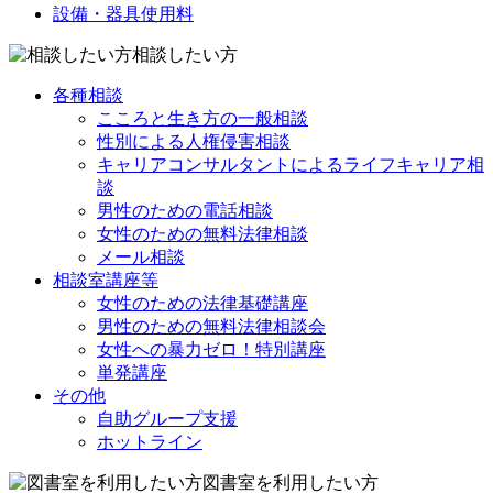
設備・器具使用料
相談したい方
各種相談
こころと生き方の一般相談
性別による人権侵害相談
キャリアコンサルタントによるライフキャリア相
談
男性のための電話相談
女性のための無料法律相談
メール相談
相談室講座等
女性のための法律基礎講座
男性のための無料法律相談会
女性への暴力ゼロ！特別講座
単発講座
その他
自助グループ支援
ホットライン
図書室を利用したい方