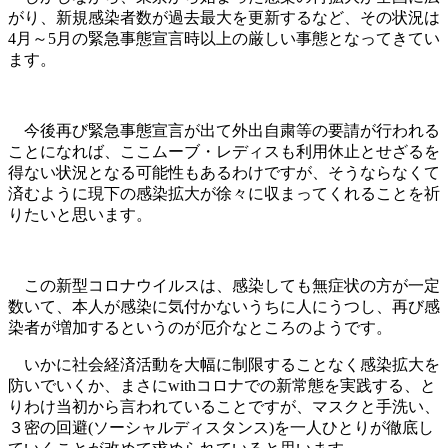
がり、新規感染者数が過去最大を更新するなど、その状況は
4月～5月の緊急事態宣言時以上の厳しい事態となってきてい
ます。
今後再び緊急事態宣言が出て外出自粛等の要請が行われる
ことになれば、ここムーブ・レディスも利用休止とせざるを
得ない状況となる可能性もあるわけですが、そうならなくて
済むように現下の感染拡大が徐々に収まってくれることを祈
りたいと思います。
この新型コロナウイルスは、感染しても無症状の方が一定
数いて、本人が感染に気付かないうちに人にうつし、再び感
染者が増加するというのが厄介なところのようです。
いかに社会経済活動を大幅に制限することなく感染拡大を
防いでいくか、まさにwithコロナでの新常態を実践する、と
りわけ当初から言われていることですが、マスクと手洗い、
３密の回避(ソーシャルディスタンス)を一人ひとりが徹底し