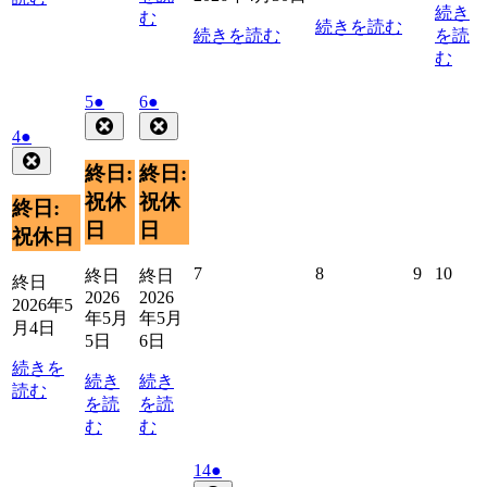
続き
む
続きを読む
続きを読む
を読
む
2026
(1
2026
(1
5
●
6
●
年
件
年
件
Close
Close
2026
(1
4
●
5
5
の
の
年
件
Close
月
月
イ
イ
終日:
終日:
5
の
5
6
ベ
ベ
月
祝休
祝休
イ
日
日
終日:
ン
ン
4
ベ
日
日
祝休日
ト)
ト)
日
ン
ト)
2026
2026
2026
2026
7
8
9
10
終日
終日
終日
年
年
年
年
2026
2026
2026年5
5
5
5
5
年5月
年5月
月4日
月
月
月
月
5日
6日
7
8
9
10
続きを
日
日
日
日
続き
続き
読む
を読
を読
む
む
2026
(1
14
●