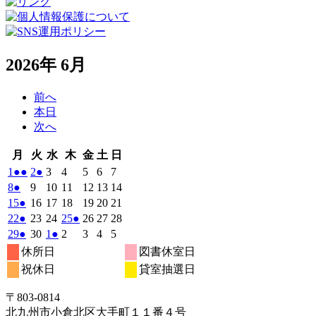
2026年 6月
前へ
本日
次へ
月
火
水
木
金
土
日
月
火
水
木
金
土
日
曜
曜
曜
曜
曜
曜
曜
2026
(2
2026
(1
2026
2026
2026
2026
2026
1
●●
2
●
3
4
5
6
7
日
日
日
日
日
日
日
年
件
年
件
年
年
年
年
年
2026
(1
2026
2026
2026
2026
2026
2026
8
●
9
10
11
12
13
14
6
6
6
6
6
6
6
の
の
年
件
年
年
年
年
年
年
2026
(1
2026
2026
2026
2026
2026
2026
15
●
16
17
18
19
20
21
月
月
月
月
月
月
月
6
イ
6
イ
6
6
6
6
6
の
年
件
年
年
年
年
年
年
2026
(1
2026
2026
2026
(1
2026
2026
2026
22
●
23
24
25
●
26
27
28
1
2
3
4
5
6
7
月
月
月
月
月
月
月
ベ
ベ
6
イ
6
6
6
6
6
6
の
年
件
年
年
年
件
年
年
年
2026
(1
2026
2026
(1
2026
2026
2026
2026
29
●
30
1
●
2
3
4
5
日
日
日
日
日
日
日
8
9
10
11
12
13
14
月
月
月
月
月
月
月
ン
ン
ベ
6
イ
6
6
6
6
6
6
の
の
年
件
年
年
件
年
年
年
年
休所日
図書休室日
日
日
日
日
日
日
日
15
16
17
18
19
20
21
月
ト)
月
ト)
月
月
月
月
月
ン
ベ
6
イ
6
7
7
イ
7
7
7
の
の
祝休日
貸室抽選日
日
日
日
日
日
日
日
22
23
24
25
26
27
28
月
ト)
月
月
月
月
月
月
ン
ベ
ベ
イ
イ
日
日
日
日
日
日
日
29
30
1
2
3
4
5
ト)
ン
ン
ベ
ベ
〒803‐0814
日
日
日
日
日
日
日
ト)
ト)
ン
ン
北九州市小倉北区大手町１１番４号