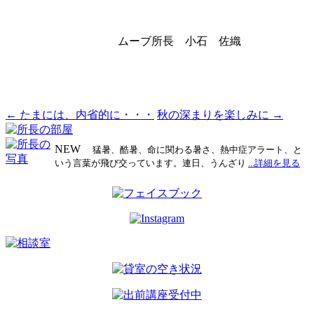
ムーブ所長 小石 佐織
←
たまには、内省的に・・・
秋の深まりを楽しみに
→
投
稿
NEW
猛暑、酷暑、命に関わる暑さ、熱中症アラート、と
ナ
いう言葉が飛び交っています。連日、うんざり
...詳細を見る
ビ
ゲ
ー
シ
ョ
ン