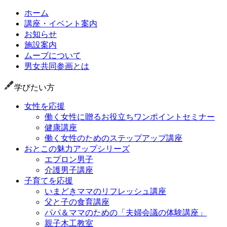
ホーム
講座・イベント案内
お知らせ
施設案内
ムーブについて
男女共同参画とは
学びたい方
女性を応援
働く女性に贈るお役立ちワンポイントセミナー
健康講座
働く女性のためのステップアップ講座
おとこの魅力アップシリーズ
エプロン男子
介護男子講座
子育てを応援
いまどきママのリフレッシュ講座
父と子の食育講座
パパ＆ママのための「夫婦会議の体験講座」
親子木工教室