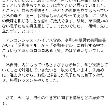
ェアしていたので、息子たちを「新しい時代を生きるオト
コ」として家事もできるように育てたいと思っていました。
ところが、自らの手抜きと、子どもの面倒を見てもらってい
た私の母の「あー、お祖母ちゃんがやってあげる」に、彼女
の機嫌を損じることを恐れて抵抗できず、結局、家事能力の
ない息子たちを再生産してしまったのでした。「後悔、先に
立たず」、とほほ・・
アンコンシャス・バイアス含め、令和5年版男女共同白書
がいう「昭和モデル」から「令和モデル」に移行する中で、
こういう問題がゴロゴロある（笑）のは間違いないでしょ
う。
私自身、内にもっているさまざまな矛盾に、学び実践して
いくことで対処していきたいと、改めて思います。手始め
に、遅まきながら、お盆に帰省した息子たちに包丁を持た
せ、料理レッスンをやりました。
さて、今回は、男性の生き方に関する講座などの紹介で
す。