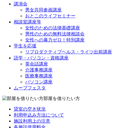
講演会
男女共同参画講座
おとこのライフセミナー
相談室講座等
女性のための法律基礎講座
男性のための無料法律相談会
女性への暴力ゼロ！特別講座
学生を応援
リプロダクティブヘルス・ライツ出前講座
語学・パソコン・資格講座
英会話講座
介護事務講座
医療事務講座
パソコン講座
ムーブフェスタ
部屋を借りたい方
貸室の空き状況
利用申込み方法について
施設利用上の注意
各施設使用料金