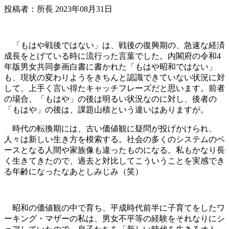
投稿者：所長 2023年08月31日
「もはや戦後ではない」は、戦後の復興期の、急速な経済
成長をとげている時に流行った言葉でした。内閣府の令和4
年版男女共同参画白書に書かれた「もはや昭和ではない」
も、現状の変わりようをきちんと認識できていない状況に対
して、上手く言い得たキャッチフレーズだと思います。前者
の場合、「もはや」の後は明るい状況なのに対し、後者の
「もはや」の後は、課題山積という違いはありますが。
時代の転換期には、古い価値観に疑問が投げかけられ、
人々は新しい生き方を模索する。社会の多くのシステムのベ
ースとなる人間や家族像も違ったものになる。私もかなり長
く生きてきたので、過去と対比してこういうことを実感でき
る年齢になったなあとしみじみ（笑）
昭和の価値観の中で育ち、平成時代前半に子育てをしたワ
ーキング・マザーの私は、男女不平等の経験をそれなりにシ