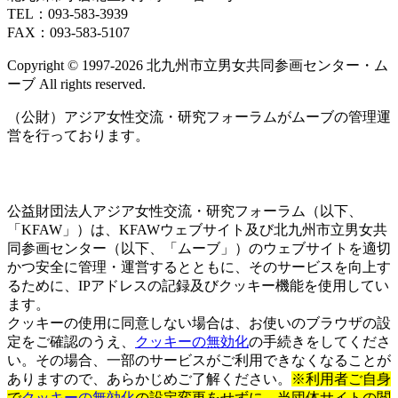
ト)
ト)
TEL：093‐583‐3939
FAX：093‐583‐5107
Copyright © 1997‐2026 北九州市立男女共同参画センター・ム
ーブ All rights reserved.
（公財）アジア女性交流・研究フォーラムがムーブの管理運
営を行っております。
公益財団法人アジア女性交流・研究フォーラム（以下、
「KFAW」）は、KFAWウェブサイト及び北九州市立男女共
同参画センター（以下、「ムーブ」）のウェブサイトを適切
かつ安全に管理・運営するとともに、そのサービスを向上す
るために、IPアドレスの記録及びクッキー機能を使用してい
ます。
クッキーの使用に同意しない場合は、お使いのブラウザの設
定をご確認のうえ、
クッキーの無効化
の手続きをしてくださ
い。その場合、一部のサービスがご利用できなくなることが
ありますので、あらかじめご了解ください。
※利用者ご自身
で
クッキーの無効化
の設定変更をせずに、当団体サイトの閲