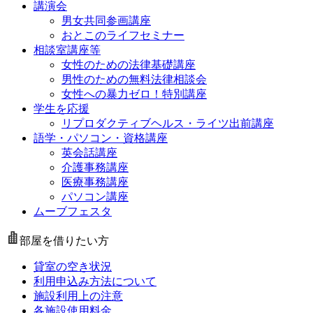
講演会
男女共同参画講座
おとこのライフセミナー
相談室講座等
女性のための法律基礎講座
男性のための無料法律相談会
女性への暴力ゼロ！特別講座
学生を応援
リプロダクティブヘルス・ライツ出前講座
語学・パソコン・資格講座
英会話講座
介護事務講座
医療事務講座
パソコン講座
ムーブフェスタ
部屋を借りたい方
貸室の空き状況
利用申込み方法について
施設利用上の注意
各施設使用料金