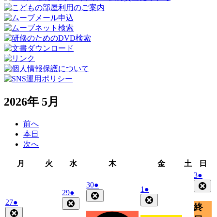
2026年 5月
前へ
本日
次へ
月
火
水
木
金
土
日
月
火
水
木
金
土
日
曜
曜
曜
曜
曜
曜
曜
2026
(1
3
●
日
日
日
日
日
日
日
年
件
2026
(1
30
●
Clo
2026
(1
1
●
2026
(1
29
●
年
件
5
の
Close
年
件
Close
年
件
2026
(1
27
●
Close
月
4
の
イ
終
5
の
年
件
4
の
Close
月
3
イ
ベ
月