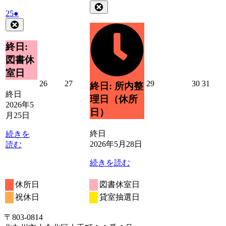
年
件
Close
2026
(1
25
●
5
の
年
件
Close
月
イ
5
の
28
ベ
月
イ
日
終日:
ン
25
ベ
ト)
図書休
日
ン
室日
ト)
2026
2026
2026
2026
2026
26
27
29
30
31
終日: 所内整
年
年
年
年
年
終日
理日（休所
5
5
5
5
5
2026年5
日）
月
月
月
月
月
月25日
26
27
29
30
31
日
日
日
日
日
終日
続きを
2026年5月28日
読む
続きを読む
休所日
図書休室日
祝休日
貸室抽選日
〒803‐0814