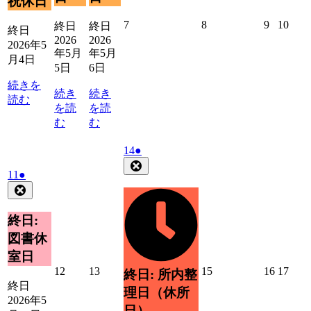
祝休日
ト)
ト)
日
ン
ト)
2026
2026
2026
2026
7
8
9
10
終日
終日
終日
年
年
年
年
2026
2026
2026年5
5
5
5
5
年5月
年5月
月4日
月
月
月
月
5日
6日
7
8
9
10
続きを
日
日
日
日
続き
続き
読む
を読
を読
む
む
2026
(1
14
●
年
件
Close
2026
(1
11
●
5
の
年
件
Close
月
イ
5
の
14
ベ
月
イ
日
終日:
ン
11
ベ
ト)
図書休
日
ン
室日
ト)
2026
2026
2026
2026
2026
12
13
15
16
17
終日: 所内整
年
年
年
年
年
終日
理日（休所
5
5
5
5
5
2026年5
日）
月
月
月
月
月