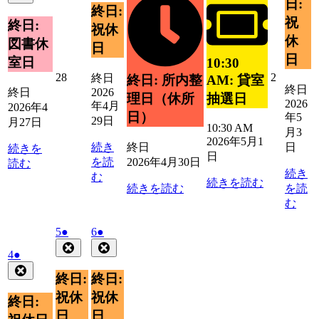
イ
日:
月
4
の
イ
日
30
終日:
ベ
ン
1
ベ
月
29
イ
日
祝
ベ
終日:
ン
ト)
日
祝休
ン
日
27
ベ
ン
休
ト)
図書休
日
ト)
日
ン
ト)
日
室日
10:30
ト)
2026
2026
28
2
終日
AM: 貸室
終日: 所内整
終日
年
年
終日
2026
抽選日
理日（休所
2026
4
5
年4月
2026年4
日）
年5
月
月
29日
月27日
10:30 AM
28
2
月3
2026年5月1
日
日
続き
終日
日
続きを
日
を読
2026年4月30日
読む
続き
む
続きを読む
続きを読む
を読
む
2026
(1
2026
(1
5
●
6
●
年
件
年
件
Close
Close
2026
(1
4
●
5
5
の
の
年
件
Close
月
月
イ
イ
終日:
終日:
5
の
5
6
ベ
ベ
月
祝休
祝休
イ
日
日
終日:
ン
ン
4
ベ
日
日