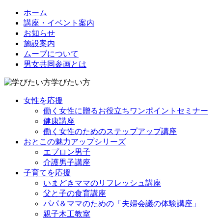
ホーム
講座・イベント案内
お知らせ
施設案内
ムーブについて
男女共同参画とは
学びたい方
女性を応援
働く女性に贈るお役立ちワンポイントセミナー
健康講座
働く女性のためのステップアップ講座
おとこの魅力アップシリーズ
エプロン男子
介護男子講座
子育てを応援
いまどきママのリフレッシュ講座
父と子の食育講座
パパ＆ママのための「夫婦会議の体験講座」
親子木工教室