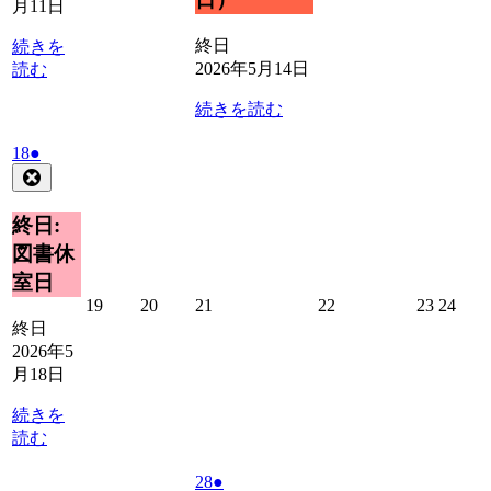
月11日
12
13
15
16
17
日
日
日
日
日
終日
続きを
2026年5月14日
読む
続きを読む
2026
(1
18
●
年
件
Close
5
の
月
イ
終日:
18
ベ
図書休
日
ン
室日
ト)
2026
2026
2026
2026
2026
2026
19
20
21
22
23
24
年
年
年
年
年
年
終日
5
5
5
5
5
5
2026年5
月
月
月
月
月
月
月18日
19
20
21
22
23
24
日
日
日
日
日
日
続きを
読む
2026
(1
28
●