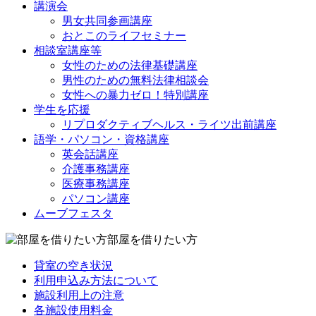
講演会
男女共同参画講座
おとこのライフセミナー
相談室講座等
女性のための法律基礎講座
男性のための無料法律相談会
女性への暴力ゼロ！特別講座
学生を応援
リプロダクティブヘルス・ライツ出前講座
語学・パソコン・資格講座
英会話講座
介護事務講座
医療事務講座
パソコン講座
ムーブフェスタ
部屋を借りたい方
貸室の空き状況
利用申込み方法について
施設利用上の注意
各施設使用料金