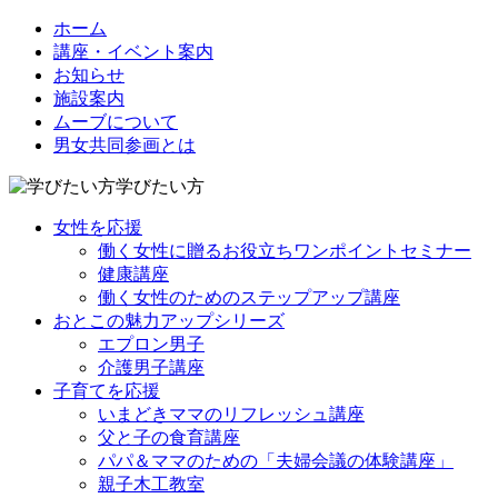
ホーム
講座・イベント案内
お知らせ
施設案内
ムーブについて
男女共同参画とは
学びたい方
女性を応援
働く女性に贈るお役立ちワンポイントセミナー
健康講座
働く女性のためのステップアップ講座
おとこの魅力アップシリーズ
エプロン男子
介護男子講座
子育てを応援
いまどきママのリフレッシュ講座
父と子の食育講座
パパ＆ママのための「夫婦会議の体験講座」
親子木工教室