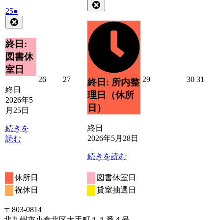
年
件
Close
2026
(1
25
●
5
の
年
件
Close
月
イ
5
の
28
ベ
月
イ
日
終日:
ン
25
ベ
ト)
図書休
日
ン
室日
ト)
2026
2026
2026
2026
2026
26
27
29
30
31
終日: 所内整
年
年
年
年
年
終日
理日（休所
5
5
5
5
5
2026年5
日）
月
月
月
月
月
月25日
26
27
29
30
31
日
日
日
日
日
終日
続きを
2026年5月28日
読む
続きを読む
休所日
図書休室日
祝休日
貸室抽選日
〒803‐0814
北九州市小倉北区大手町１１番４号