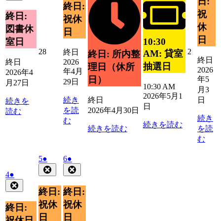
日:
月
4
の
イ
日
30
終日:
ベ
ン
1
ベ
月
29
イ
日
祝
ベ
終日:
ン
ト)
日
祝休
ン
日
27
ベ
ン
休
ト)
図書休
日
ト)
日
ン
ト)
日
室日
10:30
ト)
2026
2026
28
2
終日
AM: 貸室
終日: 所内整
終日
年
年
終日
2026
抽選日
理日（休所
2026
4
5
年4月
2026年4
日）
年5
月
月
29日
月27日
10:30 AM
28
2
月3
2026年5月1
日
日
続き
終日
日
続きを
日
を読
2026年4月30日
読む
続き
む
続きを読む
続きを読む
を読
む
2026
(1
2026
(1
5
●
6
●
年
件
年
件
Close
Close
2026
(1
4
●
5
5
の
の
年
件
Close
月
月
イ
イ
終日:
終日:
5
の
5
6
ベ
ベ
月
祝休
祝休
イ
日
日
終日:
ン
ン
4
ベ
日
日
祝休日
ト)
ト)