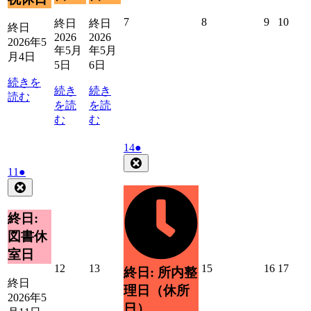
日
ン
ト)
2026
2026
2026
2026
7
8
9
10
終日
終日
終日
年
年
年
年
2026
2026
2026年5
5
5
5
5
年5月
年5月
月4日
月
月
月
月
5日
6日
7
8
9
10
続きを
日
日
日
日
続き
続き
読む
を読
を読
む
む
2026
(1
14
●
年
件
Close
2026
(1
11
●
5
の
年
件
Close
月
イ
5
の
14
ベ
月
イ
日
終日:
ン
11
ベ
ト)
図書休
日
ン
室日
ト)
2026
2026
2026
2026
2026
12
13
15
16
17
終日: 所内整
年
年
年
年
年
終日
理日（休所
5
5
5
5
5
2026年5
日）
月
月
月
月
月