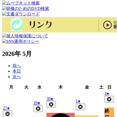
2026年 5月
前へ
本日
次へ
月
火
水
木
金
土
日
月
火
水
木
金
土
日
曜
曜
曜
曜
曜
曜
曜
2026
(1
3
●
日
日
日
日
日
日
日
年
件
2026
(1
30
●
Clo
2026
(1
1
●
2026
(1
29
●
年
件
5
の
Close
年
件
Close
年
件
2026
(1
27
●
Close
月
4
の
イ
終
5
の
年
件
4
の
Close
月
3
イ
ベ
月
イ