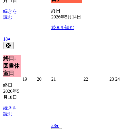
月11日
12
13
15
16
17
日
日
日
日
日
終日
続きを
2026年5月14日
読む
続きを読む
2026
(1
18
●
年
件
Close
5
の
月
イ
終日:
18
ベ
図書休
日
ン
室日
ト)
2026
2026
2026
2026
2026
2026
19
20
21
22
23
24
年
年
年
年
年
年
終日
5
5
5
5
5
5
2026年5
月
月
月
月
月
月
月18日
19
20
21
22
23
24
日
日
日
日
日
日
続きを
読む
2026
(1
28
●