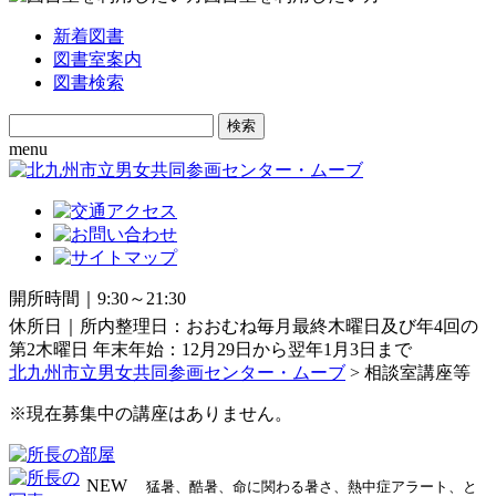
新着図書
図書室案内
図書検索
Search
for:
menu
開所時間｜9:30～21:30
休所日｜所内整理日：おおむね毎月最終木曜日及び年4回の
第2木曜日 年末年始：12月29日から翌年1月3日まで
北九州市立男女共同参画センター・ムーブ
>
相談室講座等
※現在募集中の講座はありません。
NEW
猛暑、酷暑、命に関わる暑さ、熱中症アラート、と