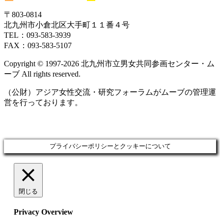
日
日
日
日
日
日
日
29
30
1
2
3
4
5
ト)
ン
ン
ベ
ベ
〒803‐0814
日
日
日
日
日
日
日
ト)
ト)
ン
ン
北九州市小倉北区大手町１１番４号
ト)
ト)
TEL：093‐583‐3939
FAX：093‐583‐5107
Copyright © 1997‐2026 北九州市立男女共同参画センター・ム
ーブ All rights reserved.
（公財）アジア女性交流・研究フォーラムがムーブの管理運
営を行っております。
プライバシーポリシーとクッキーについて
閉じる
Privacy Overview