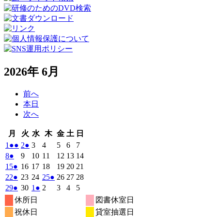
2026年 6月
前へ
本日
次へ
月
火
水
木
金
土
日
月
火
水
木
金
土
日
曜
曜
曜
曜
曜
曜
曜
2026
(2
2026
(1
2026
2026
2026
2026
2026
1
●●
2
●
3
4
5
6
7
日
日
日
日
日
日
日
年
件
年
件
年
年
年
年
年
2026
(1
2026
2026
2026
2026
2026
2026
8
●
9
10
11
12
13
14
6
6
6
6
6
6
6
の
の
年
件
年
年
年
年
年
年
2026
(1
2026
2026
2026
2026
2026
2026
15
●
16
17
18
19
20
21
月
月
月
月
月
月
月
6
イ
6
イ
6
6
6
6
6
の
年
件
年
年
年
年
年
年
2026
(1
2026
2026
2026
(1
2026
2026
2026
22
●
23
24
25
●
26
27
28
1
2
3
4
5
6
7
月
月
月
月
月
月
月
ベ
ベ
6
イ
6
6
6
6
6
6
の
年
件
年
年
年
件
年
年
年
2026
(1
2026
2026
(1
2026
2026
2026
2026
29
●
30
1
●
2
3
4
5
日
日
日
日
日
日
日
8
9
10
11
12
13
14
月
月
月
月
月
月
月
ン
ン
ベ
6
イ
6
6
6
6
6
6
の
の
年
件
年
年
件
年
年
年
年
休所日
図書休室日
日
日
日
日
日
日
日
15
16
17
18
19
20
21
月
ト)
月
ト)
月
月
月
月
月
ン
ベ
6
イ
6
7
7
イ
7
7
7
の
の
祝休日
貸室抽選日
日
日
日
日
日
日
日
22
23
24
25
26
27
28
月
ト)
月
月
月
月
月
月
ン
ベ
ベ
イ
イ