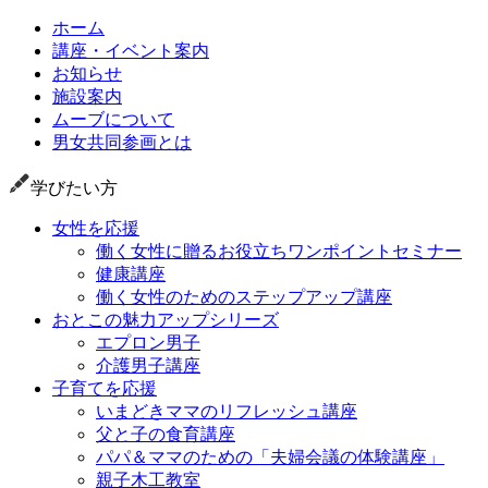
ホーム
講座・イベント案内
お知らせ
施設案内
ムーブについて
男女共同参画とは
学びたい方
女性を応援
働く女性に贈るお役立ちワンポイントセミナー
健康講座
働く女性のためのステップアップ講座
おとこの魅力アップシリーズ
エプロン男子
介護男子講座
子育てを応援
いまどきママのリフレッシュ講座
父と子の食育講座
パパ＆ママのための「夫婦会議の体験講座」
親子木工教室