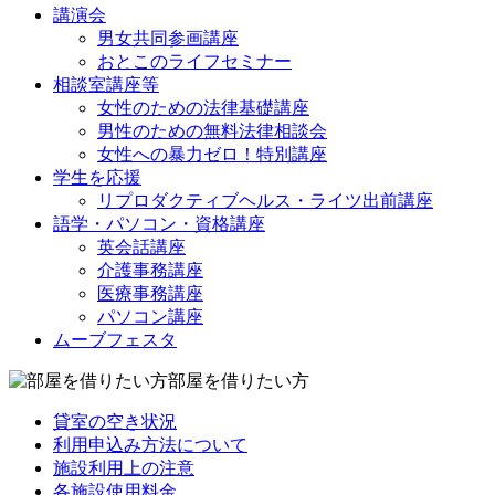
講演会
男女共同参画講座
おとこのライフセミナー
相談室講座等
女性のための法律基礎講座
男性のための無料法律相談会
女性への暴力ゼロ！特別講座
学生を応援
リプロダクティブヘルス・ライツ出前講座
語学・パソコン・資格講座
英会話講座
介護事務講座
医療事務講座
パソコン講座
ムーブフェスタ
部屋を借りたい方
貸室の空き状況
利用申込み方法について
施設利用上の注意
各施設使用料金