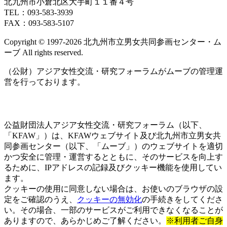
北九州市小倉北区大手町１１番４号
ト)
ト)
TEL：093‐583‐3939
FAX：093‐583‐5107
Copyright © 1997‐2026 北九州市立男女共同参画センター・ム
ーブ All rights reserved.
（公財）アジア女性交流・研究フォーラムがムーブの管理運
営を行っております。
公益財団法人アジア女性交流・研究フォーラム（以下、
「KFAW」）は、KFAWウェブサイト及び北九州市立男女共
同参画センター（以下、「ムーブ」）のウェブサイトを適切
かつ安全に管理・運営するとともに、そのサービスを向上す
るために、IPアドレスの記録及びクッキー機能を使用してい
ます。
クッキーの使用に同意しない場合は、お使いのブラウザの設
定をご確認のうえ、
クッキーの無効化
の手続きをしてくださ
い。その場合、一部のサービスがご利用できなくなることが
ありますので、あらかじめご了解ください。
※利用者ご自身