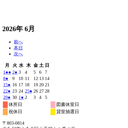
2026年 6月
前へ
本日
次へ
月
火
水
木
金
土
日
月
火
水
木
金
土
日
曜
曜
曜
曜
曜
曜
曜
2026
(2
2026
(1
2026
2026
2026
2026
2026
1
●●
2
●
3
4
5
6
7
日
日
日
日
日
日
日
年
件
年
件
年
年
年
年
年
2026
(1
2026
2026
2026
2026
2026
2026
8
●
9
10
11
12
13
14
6
6
6
6
6
6
6
の
の
年
件
年
年
年
年
年
年
2026
(1
2026
2026
2026
2026
2026
2026
15
●
16
17
18
19
20
21
月
月
月
月
月
月
月
6
イ
6
イ
6
6
6
6
6
の
年
件
年
年
年
年
年
年
2026
(1
2026
2026
2026
(1
2026
2026
2026
22
●
23
24
25
●
26
27
28
1
2
3
4
5
6
7
月
月
月
月
月
月
月
ベ
ベ
6
イ
6
6
6
6
6
6
の
年
件
年
年
年
件
年
年
年
2026
(1
2026
2026
(1
2026
2026
2026
2026
29
●
30
1
●
2
3
4
5
日
日
日
日
日
日
日
8
9
10
11
12
13
14
月
月
月
月
月
月
月
ン
ン
ベ
6
イ
6
6
6
6
6
6
の
の
年
件
年
年
件
年
年
年
年
休所日
図書休室日
日
日
日
日
日
日
日
15
16
17
18
19
20
21
月
ト)
月
ト)
月
月
月
月
月
ン
ベ
6
イ
6
7
7
イ
7
7
7
の
の
祝休日
貸室抽選日
日
日
日
日
日
日
日
22
23
24
25
26
27
28
月
ト)
月
月
月
月
月
月
ン
ベ
ベ
イ
イ
日
日
日
日
日
日
日
29
30
1
2
3
4
5
ト)
ン
ン
ベ
ベ
〒803‐0814
日
日
日
日
日
日
日
ト)
ト)
ン
ン