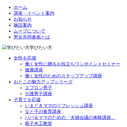
ホーム
講座・イベント案内
お知らせ
施設案内
ムーブについて
男女共同参画とは
学びたい方
女性を応援
働く女性に贈るお役立ちワンポイントセミナー
健康講座
働く女性のためのステップアップ講座
おとこの魅力アップシリーズ
エプロン男子
介護男子講座
子育てを応援
いまどきママのリフレッシュ講座
父と子の食育講座
パパ＆ママのための「夫婦会議の体験講座」
親子木工教室