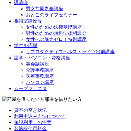
講演会
男女共同参画講座
おとこのライフセミナー
相談室講座等
女性のための法律基礎講座
男性のための無料法律相談会
女性への暴力ゼロ！特別講座
学生を応援
リプロダクティブヘルス・ライツ出前講座
語学・パソコン・資格講座
英会話講座
介護事務講座
医療事務講座
パソコン講座
ムーブフェスタ
部屋を借りたい方
貸室の空き状況
利用申込み方法について
施設利用上の注意
各施設使用料金