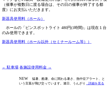
（催事が複数日に渡る場合は、その日の催事が終了する都
度）にお支払いただきます。
新器具使用料（ホール）
ホールの「ピンスポットライト 480円(1時間)」は現在１台
のみ使用できます。
新器具使用料（ホール以外（セミナールーム等））
投
←
駐車場
各施設使用料金
→
稿
NEW
猛暑、酷暑、命に関わる暑さ、熱中症アラート、と
ナ
いう言葉が飛び交っています。連日、うんざり
...詳細を見る
ビ
ゲ
ー
シ