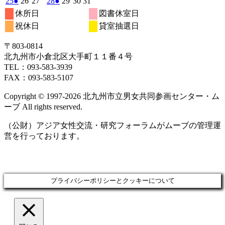
2026
(1
2026
2026
2026
(1
2026
2026
2026
25
●
26
27
28
●
29
30
31
日
日
日
日
日
日
日
4
5
6
7
8
9
10
月
月
月
月
月
月
月
ン
ン
ン
ン
ン
ベ
ベ
ベ
5
イ
5
5
5
イ
5
5
5
の
年
件
年
年
年
件
年
年
年
休所日
図書休室日
日
日
日
日
日
日
日
11
12
13
14
15
16
17
月
ト)
月
月
ト)
月
ト)
月
ト)
月
月
ト)
ン
ン
ン
ベ
ベ
5
イ
5
5
5
5
5
5
の
の
祝休日
貸室抽選日
日
日
日
日
日
日
日
18
19
20
21
22
23
24
月
ト)
月
ト)
月
ト)
月
月
月
月
ン
ン
ベ
イ
イ
日
日
日
日
日
日
日
25
26
27
28
29
30
31
ト)
ト)
ン
ベ
ベ
〒803‐0814
日
日
日
日
日
日
日
ト)
ン
ン
北九州市小倉北区大手町１１番４号
ト)
ト)
TEL：093‐583‐3939
FAX：093‐583‐5107
Copyright © 1997‐2026 北九州市立男女共同参画センター・ム
ーブ All rights reserved.
（公財）アジア女性交流・研究フォーラムがムーブの管理運
営を行っております。
プライバシーポリシーとクッキーについて