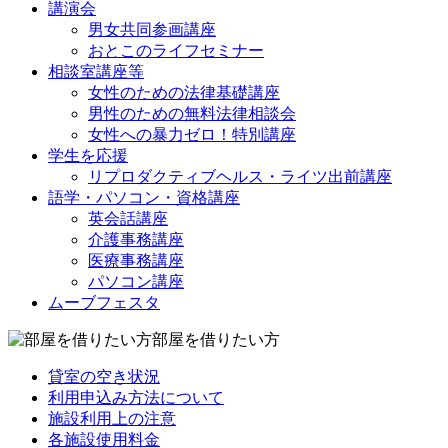
講演会
男女共同参画講座
おとこのライフセミナー
相談室講座等
女性のための法律基礎講座
男性のための無料法律相談会
女性への暴力ゼロ！特別講座
学生を応援
リプロダクティブヘルス・ライツ出前講座
語学・パソコン・資格講座
英会話講座
介護事務講座
医療事務講座
パソコン講座
ムーブフェスタ
部屋を借りたい方
貸室の空き状況
利用申込み方法について
施設利用上の注意
各施設使用料金