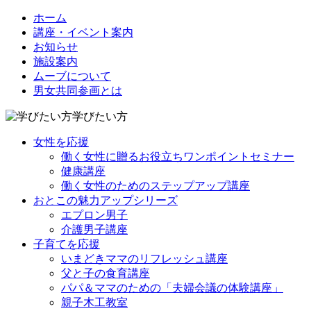
ホーム
講座・イベント案内
お知らせ
施設案内
ムーブについて
男女共同参画とは
学びたい方
女性を応援
働く女性に贈るお役立ちワンポイントセミナー
健康講座
働く女性のためのステップアップ講座
おとこの魅力アップシリーズ
エプロン男子
介護男子講座
子育てを応援
いまどきママのリフレッシュ講座
父と子の食育講座
パパ＆ママのための「夫婦会議の体験講座」
親子木工教室