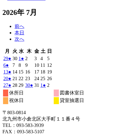
2026年 7月
前へ
本日
次へ
月
火
水
木
金
土
日
月
火
水
木
金
土
日
曜
曜
曜
曜
曜
曜
曜
2026
(1
2026
2026
(1
2026
2026
2026
2026
29
●
30
1
●
2
3
4
5
日
日
日
日
日
日
日
年
件
年
年
件
年
年
年
年
2026
(1
2026
2026
2026
2026
2026
2026
6
●
7
8
9
10
11
12
6
6
7
7
7
7
7
の
の
年
件
年
年
年
年
年
年
2026
(1
2026
2026
2026
2026
2026
2026
13
●
14
15
16
17
18
19
月
月
月
月
月
月
月
7
イ
7
7
イ
7
7
7
7
の
年
件
年
年
年
年
年
年
2026
(1
2026
2026
2026
2026
2026
2026
20
●
21
22
23
24
25
26
29
30
1
2
3
4
5
月
月
月
月
月
月
月
ベ
ベ
7
イ
7
7
7
7
7
7
の
年
件
年
年
年
年
年
年
2026
(1
2026
2026
2026
(1
2026
2026
(1
2026
27
●
28
29
30
●
31
1
●
2
日
日
日
日
日
日
日
6
7
8
9
10
11
12
月
月
月
月
月
月
月
ン
ン
ベ
7
イ
7
7
7
7
7
7
の
年
件
年
年
年
件
年
年
件
年
休所日
図書休室日
日
日
日
日
日
日
日
13
14
15
16
17
18
19
月
ト)
月
月
ト)
月
月
月
月
ン
ベ
7
イ
7
7
7
7
8
8
の
の
の
祝休日
貸室抽選日
日
日
日
日
日
日
日
20
21
22
23
24
25
26
月
ト)
月
月
月
月
月
月
ン
ベ
イ
イ
イ
日
日
日
日
日
日
日
27
28
29
30
31
1
2
ト)
ン
ベ
ベ
ベ
〒803‐0814
日
日
日
日
日
日
日
ト)
ン
ン
ン
北九州市小倉北区大手町１１番４号
ト)
ト)
ト)
TEL：093‐583‐3939
FAX：093‐583‐5107