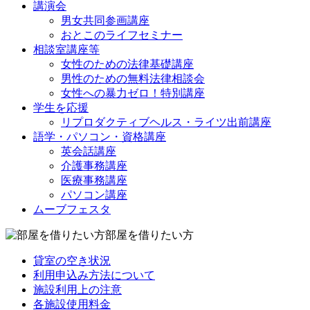
講演会
男女共同参画講座
おとこのライフセミナー
相談室講座等
女性のための法律基礎講座
男性のための無料法律相談会
女性への暴力ゼロ！特別講座
学生を応援
リプロダクティブヘルス・ライツ出前講座
語学・パソコン・資格講座
英会話講座
介護事務講座
医療事務講座
パソコン講座
ムーブフェスタ
部屋を借りたい方
貸室の空き状況
利用申込み方法について
施設利用上の注意
各施設使用料金