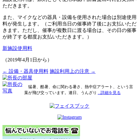
ただきます。
また、マイクなどの器具・設備を使用された場合は別途使用
料が発生します。（ご利用当日の催事終了後にお支払いただ
きます。ただし、催事が複数日に渡る場合は、その日の催事
が終了する都度お支払いただきます。）
新施設使用料
（2019年4月1日から）
投
←
設備・器具使用料
施設利用上の注意
→
稿
猛暑、酷暑、命に関わる暑さ、熱中症アラート、という言
ナ
葉が飛び交っています。連日、うんざり
...詳細を見る
ビ
ゲ
ー
シ
ョ
ン