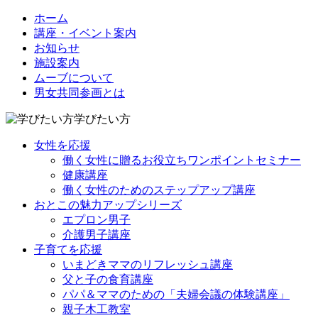
ホーム
講座・イベント案内
お知らせ
施設案内
ムーブについて
男女共同参画とは
学びたい方
女性を応援
働く女性に贈るお役立ちワンポイントセミナー
健康講座
働く女性のためのステップアップ講座
おとこの魅力アップシリーズ
エプロン男子
介護男子講座
子育てを応援
いまどきママのリフレッシュ講座
父と子の食育講座
パパ＆ママのための「夫婦会議の体験講座」
親子木工教室