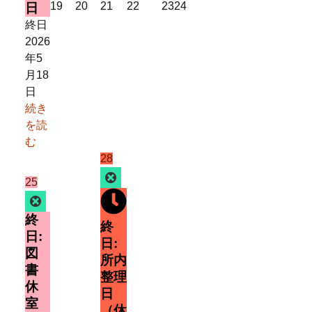
2026
2026
2026
2026
2026
2026
19
20
21
22
23
24
日
年
年
年
年
年
年
終日
5
5
5
5
5
5
2026
月
月
月
月
月
月
年5
19
20
21
22
23
24
月18
日
日
日
日
日
日
日
続き
を読
む
2026
(1
28
年
件
Close
2026
(1
25
5
の
年
件
Close
月
イ
5
の
終
28
ベ
終
月
イ
日:
日
ン
日:
25
ベ
図
ト)
所内
日
ン
書
整理
ト)
休
日
室
（休