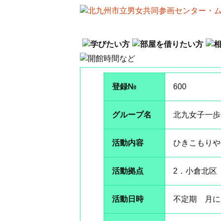
コ
ホーム
ン
テ
ン
ツ
へ
登録№
600
ス
キ
グループ名
北九女子一歩
ッ
プ
活動内容
ひきこもりや
活動拠点
2．小倉北区
活動日時
不定期 月に