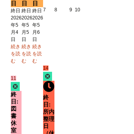
ト)
ト)
ト)
日
日
日
2026
2026
2026
2026
7
8
9
10
終日
終日
終日
年
年
年
年
2026
2026
2026
5
5
5
5
年5
年5
年5
月
月
月
月
月4
月5
月6
7
8
9
10
日
日
日
日
日
日
日
続き
続き
続き
を読
を読
を読
む
む
む
2026
(1
14
年
件
Close
2026
(1
11
5
の
年
件
Close
月
イ
5
の
終
14
ベ
終
月
イ
日:
日
ン
日:
11
ベ
図
ト)
所内
日
ン
書
整理
ト)
休
日
室
（休