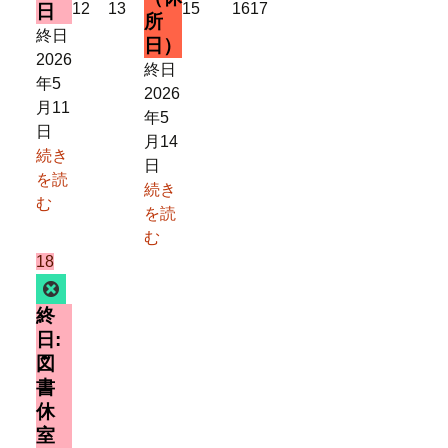
2026
2026
2026
2026
2026
12
13
15
16
17
日
所
年
年
年
年
年
終日
日）
5
5
5
5
5
2026
終日
月
月
月
月
月
年5
2026
12
13
15
16
17
月11
年5
日
日
日
日
日
日
月14
続き
日
を読
続き
む
を読
む
2026
(1
18
年
件
Close
5
の
終
月
イ
日:
18
ベ
図
日
ン
書
ト)
休
室