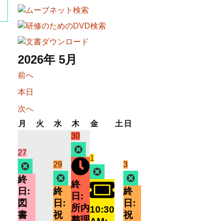
2026年 5月
前へ
本日
次へ
月
火
水
木
金
土
日
月
火
水
木
金
土
日
曜
曜
曜
曜
曜
曜
曜
2026
(1
30
日
日
日
日
日
日
日
年
件
Close
2026
(1
27
2026
(1
1
4
の
年
件
2026
(1
2026
(1
29
3
Close
年
件
Close
月
イ
4
の
年
件
年
件
Close
Close
終
5
の
30
ベ
終
月
イ
4
の
5
の
日:
終
終
月
イ
日
ン
日:
27
ベ
月
イ
月
イ
図
日:
日:
1
ベ
ト)
所内
10:30
日
ン
29
ベ
3
ベ
書
祝
祝
日
ン
整理