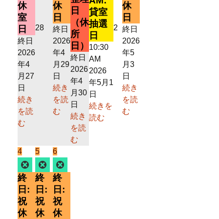
AM:
ト)
日
ン
日
ン
休
休
休
ト)
日
貸室
ト)
ト)
室
日
日
（休
抽選
2026
2026
28
2
日
終日
終日
所
日
年
年
終日
2026
2026
日）
10:30
4
5
2026
年4
年5
終日
AM
月
月
年4
月29
月3
2026
2026
28
2
月27
日
日
年4
年5月1
日
日
日
続き
続き
月30
日
続き
を読
を読
日
続きを
を読
む
む
続き
読む
む
を読
む
2026
(1
2026
(1
2026
(1
4
5
6
年
件
年
件
年
件
Close
Close
Close
5
の
5
の
5
の
終
終
終
月
イ
月
イ
月
イ
日:
日:
日:
4
ベ
5
ベ
6
ベ
祝
祝
祝
日
ン
日
ン
日
ン
休
休
休