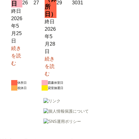
2026
2026
2026
2026
2026
26
27
29
30
31
日
所
年
年
年
年
年
終日
日）
5
5
5
5
5
2026
終日
月
月
月
月
月
年5
2026
26
27
29
30
31
月25
年5
日
日
日
日
日
日
月28
続き
日
を読
続き
む
を読
む
休所日
図書休室日
祝休日
貸室抽選日