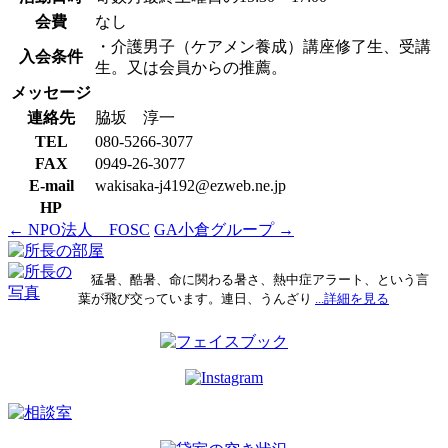
会費
なし
・介護男子（ケアメン養成）講座修了生、受講
入会条件
生。又は会員からの推薦。
メッセージ
連絡先
脇坂 淳一
TEL
080-5266-3077
FAX
0949-26-3077
E-mail
wakisaka-j4192@ezweb.ne.jp
HP
←
NPO法人 FOSC
GA小倉グループ
→
投
稿
猛暑、酷暑、命に関わる暑さ、熱中症アラート、という言
ナ
葉が飛び交っています。連日、うんざり
...詳細を見る
ビ
ゲ
ー
シ