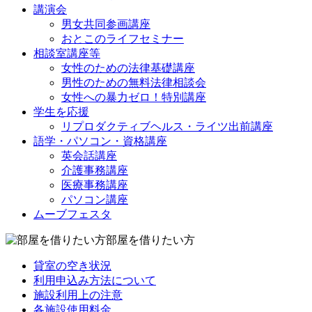
講演会
男女共同参画講座
おとこのライフセミナー
相談室講座等
女性のための法律基礎講座
男性のための無料法律相談会
女性への暴力ゼロ！特別講座
学生を応援
リプロダクティブヘルス・ライツ出前講座
語学・パソコン・資格講座
英会話講座
介護事務講座
医療事務講座
パソコン講座
ムーブフェスタ
部屋を借りたい方
貸室の空き状況
利用申込み方法について
施設利用上の注意
各施設使用料金