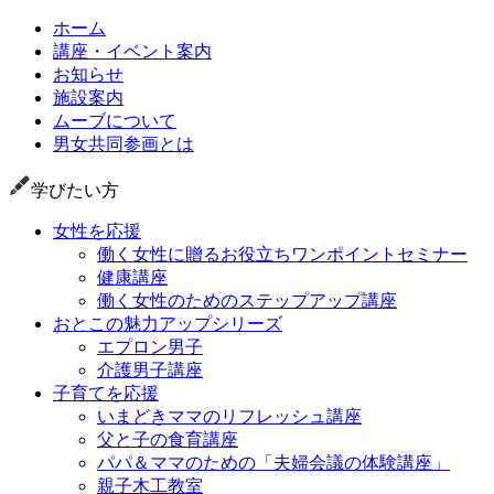
ホーム
講座・イベント案内
お知らせ
施設案内
ムーブについて
男女共同参画とは
学びたい方
女性を応援
働く女性に贈るお役立ちワンポイントセミナー
健康講座
働く女性のためのステップアップ講座
おとこの魅力アップシリーズ
エプロン男子
介護男子講座
子育てを応援
いまどきママのリフレッシュ講座
父と子の食育講座
パパ＆ママのための「夫婦会議の体験講座」
親子木工教室