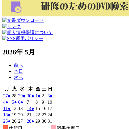
2026年 5月
前へ
本日
次へ
月
火
水
木
金
土
日
月
火
水
木
金
土
日
曜
曜
曜
曜
曜
曜
曜
2026
(1
2026
2026
(1
2026
(1
2026
(1
2026
2026
(1
27
●
28
29
●
30
●
1
●
2
3
●
日
日
日
日
日
日
日
年
件
年
年
件
年
件
年
件
年
年
件
2026
(1
2026
(1
2026
(1
2026
2026
2026
2026
4
●
5
●
6
●
7
8
9
10
4
4
4
4
5
5
5
の
の
の
の
の
年
件
年
件
年
件
年
年
年
年
2026
(1
2026
2026
2026
(1
2026
2026
2026
11
●
12
13
14
●
15
16
17
月
月
月
月
月
月
月
5
イ
5
5
イ
5
イ
5
イ
5
5
イ
の
の
の
年
件
年
年
年
件
年
年
年
2026
(1
2026
2026
2026
2026
2026
2026
18
●
19
20
21
22
23
24
27
28
29
30
1
2
3
月
月
月
月
月
月
月
ベ
ベ
ベ
ベ
ベ
5
イ
5
イ
5
イ
5
5
5
5
の
の
年
件
年
年
年
年
年
年
2026
(1
2026
2026
2026
(1
2026
2026
2026
25
●
26
27
28
●
29
30
31
日
日
日
日
日
日
日
4
5
6
7
8
9
10
月
月
月
月
月
月
月
ン
ン
ン
ン
ン
ベ
ベ
ベ
5
イ
5
5
5
イ
5
5
5
の
年
件
年
年
年
件
年
年
年
休所日
図書休室日