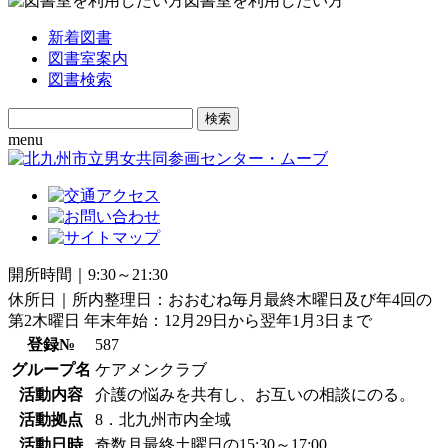
図書室を利用したい方
新着図書
図書室案内
図書検索
Search
for:
menu
開所時間｜9:30～21:30
休所日｜所内整理日：おおむね毎月最終木曜日及び年4回の
第2木曜日 年末年始：12月29日から翌年1月3日まで
登録№
587
グループ名
ケアメンクラブ
活動内容
介護の悩みを共有し、お互いの相談にのる。
活動拠点
8．北九州市内全域
活動日時
奇数月最終土曜日の15:30～17:00