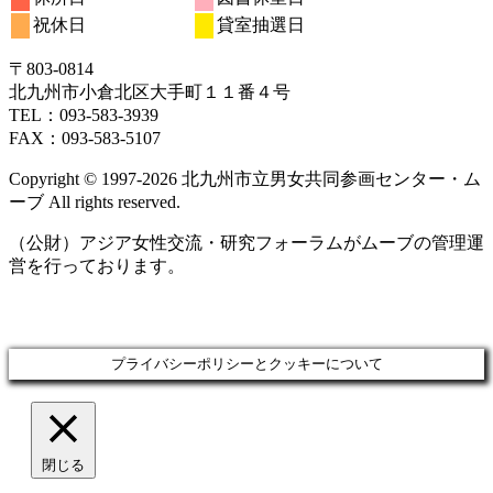
日
日
日
日
日
日
日
11
12
13
14
15
16
17
月
ト)
月
月
ト)
月
ト)
月
ト)
月
月
ト)
ン
ン
ン
ベ
ベ
5
イ
5
5
5
5
5
5
の
の
祝休日
貸室抽選日
日
日
日
日
日
日
日
18
19
20
21
22
23
24
月
ト)
月
ト)
月
ト)
月
月
月
月
ン
ン
ベ
イ
イ
日
日
日
日
日
日
日
25
26
27
28
29
30
31
ト)
ト)
ン
ベ
ベ
〒803‐0814
日
日
日
日
日
日
日
ト)
ン
ン
北九州市小倉北区大手町１１番４号
ト)
ト)
TEL：093‐583‐3939
FAX：093‐583‐5107
Copyright © 1997‐2026 北九州市立男女共同参画センター・ム
ーブ All rights reserved.
（公財）アジア女性交流・研究フォーラムがムーブの管理運
営を行っております。
プライバシーポリシーとクッキーについて
閉じる