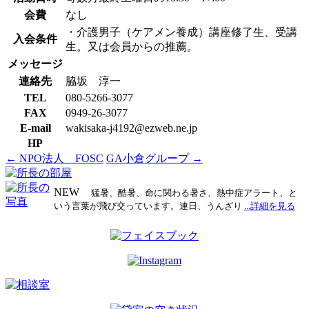
会費
なし
・介護男子（ケアメン養成）講座修了生、受講
入会条件
生。又は会員からの推薦。
メッセージ
連絡先
脇坂 淳一
TEL
080-5266-3077
FAX
0949-26-3077
E-mail
wakisaka-j4192@ezweb.ne.jp
HP
←
NPO法人 FOSC
GA小倉グループ
→
投
稿
NEW
猛暑、酷暑、命に関わる暑さ、熱中症アラート、と
ナ
いう言葉が飛び交っています。連日、うんざり
...詳細を見る
ビ
ゲ
ー
シ