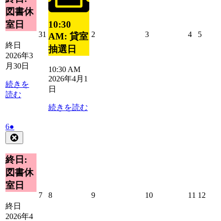
日
30
ン
ベ
図書休
日
ト)
ン
10:30
室日
ト)
2026
2026
2026
2026
2026
31
2
3
4
5
AM: 貸室
年
年
年
年
年
終日
抽選日
3
4
4
4
4
2026年3
月
月
月
月
月
月30日
10:30 AM
31
2
3
4
5
2026年4月1
日
日
日
日
日
続きを
日
読む
続きを読む
2026
(1
6
●
年
件
Close
4
の
月
イ
終日:
6
ベ
図書休
日
ン
室日
ト)
2026
2026
2026
2026
2026
2026
7
8
9
10
11
12
年
年
年
年
年
年
終日
4
4
4
4
4
4
2026年4