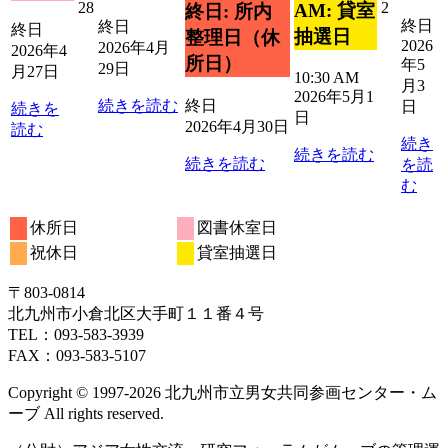
2026
2026
28
2
AM: 貸室
終日: 所内
ト)
終日
年
年
終日
終日
抽選日
整理日（休
2026
4
5
2026年4月
2026年4
所日）
年5
月
月
29日
月27日
10:30 AM
28
2
月3
2026年5月1
日
日
続きを読む
終日
日
続きを
日
2026年4月30日
読む
続き
続きを読む
続きを読む
を読
む
休所日
図書休室日
祝休日
貸室抽選日
〒803‐0814
北九州市小倉北区大手町１１番４号
TEL：093‐583‐3939
FAX：093‐583‐5107
Copyright © 1997‐2026 北九州市立男女共同参画センター・ム
ーブ All rights reserved.