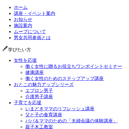
ホーム
講座・イベント案内
お知らせ
施設案内
ムーブについて
男女共同参画とは
学びたい方
女性を応援
働く女性に贈るお役立ちワンポイントセミナー
健康講座
働く女性のためのステップアップ講座
おとこの魅力アップシリーズ
エプロン男子
介護男子講座
子育てを応援
いまどきママのリフレッシュ講座
父と子の食育講座
パパ＆ママのための「夫婦会議の体験講座」
親子木工教室