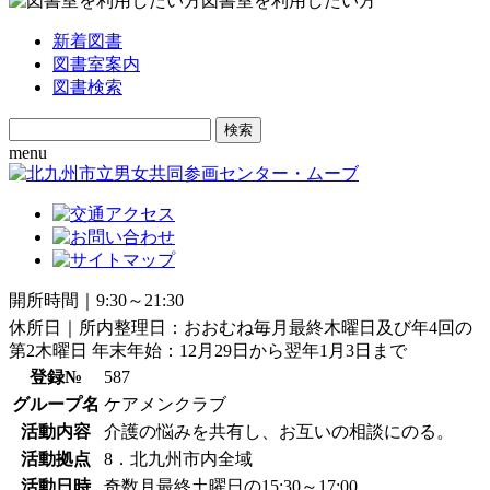
図書室を利用したい方
新着図書
図書室案内
図書検索
Search
for:
menu
開所時間｜9:30～21:30
休所日｜所内整理日：おおむね毎月最終木曜日及び年4回の
第2木曜日 年末年始：12月29日から翌年1月3日まで
登録№
587
グループ名
ケアメンクラブ
活動内容
介護の悩みを共有し、お互いの相談にのる。
活動拠点
8．北九州市内全域
活動日時
奇数月最終土曜日の15:30～17:00