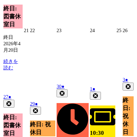
月
イ
終日:
20
ベ
図書休
日
ン
室日
ト)
2026
2026
2026
2026
2026
2026
21
22
23
24
25
26
年
年
年
年
年
年
終日
4
4
4
4
4
4
2026年4
月
月
月
月
月
月
月20日
21
22
23
24
25
26
日
日
日
日
日
日
続きを
読む
2026
(1
3
●
年
件
Clo
2026
(1
30
●
2026
(1
1
●
5
の
年
件
Close
年
件
Close
2026
(1
27
●
月
4
イ
の
終
5
の
年
件
Close
3
2026
(1
29
●
月
ベ
イ
月
イ
日:
4
の
日
年
件
Close
30
ン
ベ
1
ベ
月
イ
祝
4
の
日
終日:
ト)
ン
日
ン
27
月
ベ
イ
休
終日: 祝
ト)
図書休
日
ト)
29
ン
ベ
日
休日
10:30
室日
日
ト)
ン