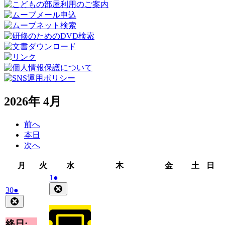
2026年 4月
前へ
本日
次へ
月
火
水
木
金
土
日
月
火
水
木
金
土
日
曜
曜
曜
曜
曜
曜
曜
2026
(1
1
●
日
日
日
日
日
日
日
年
件
Close
2026
(1
30
●
4
の
年
件
Close
月
イ
3
の
1
ベ
月
イ
終日: