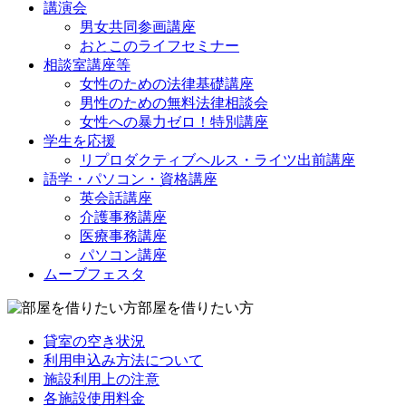
講演会
男女共同参画講座
おとこのライフセミナー
相談室講座等
女性のための法律基礎講座
男性のための無料法律相談会
女性への暴力ゼロ！特別講座
学生を応援
リプロダクティブヘルス・ライツ出前講座
語学・パソコン・資格講座
英会話講座
介護事務講座
医療事務講座
パソコン講座
ムーブフェスタ
部屋を借りたい方
貸室の空き状況
利用申込み方法について
施設利用上の注意
各施設使用料金