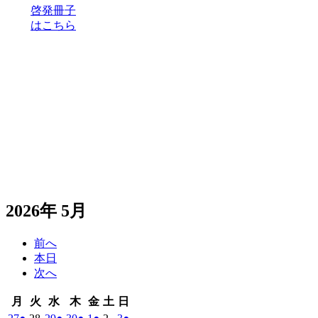
啓発冊子
はこちら
2026年 5月
前へ
本日
次へ
月
火
水
木
金
土
日
月
火
水
木
金
土
日
曜
曜
曜
曜
曜
曜
曜
2026
(1
2026
2026
(1
2026
(1
2026
(1
2026
2026
(1