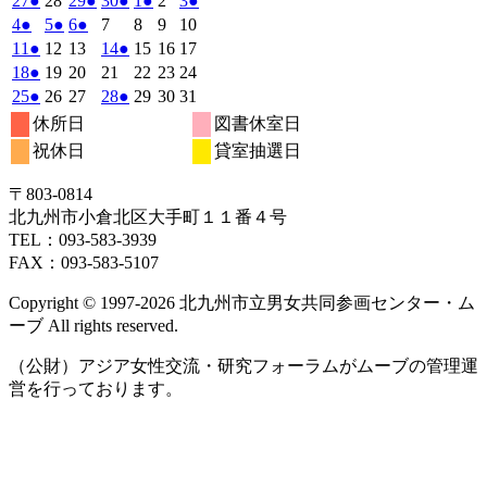
27
●
28
29
●
30
●
1
●
2
3
●
日
日
日
日
日
日
日
年
件
年
年
件
年
件
年
件
年
年
件
2026
(1
2026
(1
2026
(1
2026
2026
2026
2026
4
●
5
●
6
●
7
8
9
10
4
4
4
4
5
5
5
の
の
の
の
の
年
件
年
件
年
件
年
年
年
年
2026
(1
2026
2026
2026
(1
2026
2026
2026
11
●
12
13
14
●
15
16
17
月
月
月
月
月
月
月
5
イ
5
5
イ
5
イ
5
イ
5
5
イ
の
の
の
年
件
年
年
年
件
年
年
年
2026
(1
2026
2026
2026
2026
2026
2026
18
●
19
20
21
22
23
24
27
28
29
30
1
2
3
月
月
月
月
月
月
月
ベ
ベ
ベ
ベ
ベ
5
イ
5
イ
5
イ
5
5
5
5
の
の
年
件
年
年
年
年
年
年
2026
(1
2026
2026
2026
(1
2026
2026
2026
25
●
26
27
28
●
29
30
31
日
日
日
日
日
日
日
4
5
6
7
8
9
10
月
月
月
月
月
月
月
ン
ン
ン
ン
ン
ベ
ベ
ベ
5
イ
5
5
5
イ
5
5
5
の
年
件
年
年
年
件
年
年
年
休所日
図書休室日
日
日
日
日
日
日
日
11
12
13
14
15
16
17
月
ト)
月
月
ト)
月
ト)
月
ト)
月
月
ト)
ン
ン
ン
ベ
ベ
5
イ
5
5
5
5
5
5
の
の
祝休日
貸室抽選日
日
日
日
日
日
日
日
18
19
20
21
22
23
24
月
ト)
月
ト)
月
ト)
月
月
月
月
ン
ン
ベ
イ
イ
日
日
日
日
日
日
日
25
26
27
28
29
30
31
ト)
ト)
ン
ベ
ベ
〒803‐0814
日
日
日
日
日
日
日
ト)
ン
ン
北九州市小倉北区大手町１１番４号
ト)
ト)
TEL：093‐583‐3939
FAX：093‐583‐5107
Copyright © 1997‐2026 北九州市立男女共同参画センター・ム
ーブ All rights reserved.
（公財）アジア女性交流・研究フォーラムがムーブの管理運
営を行っております。