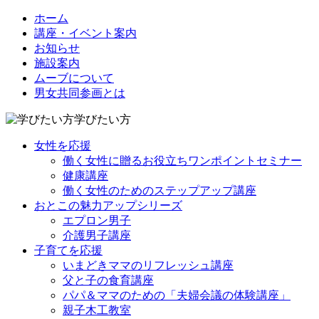
ホーム
講座・イベント案内
お知らせ
施設案内
ムーブについて
男女共同参画とは
学びたい方
女性を応援
働く女性に贈るお役立ちワンポイントセミナー
健康講座
働く女性のためのステップアップ講座
おとこの魅力アップシリーズ
エプロン男子
介護男子講座
子育てを応援
いまどきママのリフレッシュ講座
父と子の食育講座
パパ＆ママのための「夫婦会議の体験講座」
親子木工教室