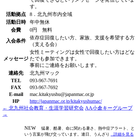
す。
活動拠点
8．北九州市内全域
活動日時
年中無休
会費
0円 無料
依存症回復したい方、家族、支援を希望する方
入会条件
（支える会）
女性ミーティングは女性で回復したい方はどな
メッセージ
たでも参加できます。
事前にご連絡をお願いします。
連絡先
北九州マック
TEL
093-967-7691
FAX
093-967-7692
E-mail
mac.kitakyushu@japanmac.or.jp
HP
http://japanmac.or.jp/kitakyushumac/
←
北九州社会教育・生涯学習研究会
AA小倉キーグループ
投
→
稿
NEW
ナ
猛暑、酷暑、命に関わる暑さ、熱中症アラート、と
いう言葉が飛び交っています。連日、うんざり
...詳細を見る
ビ