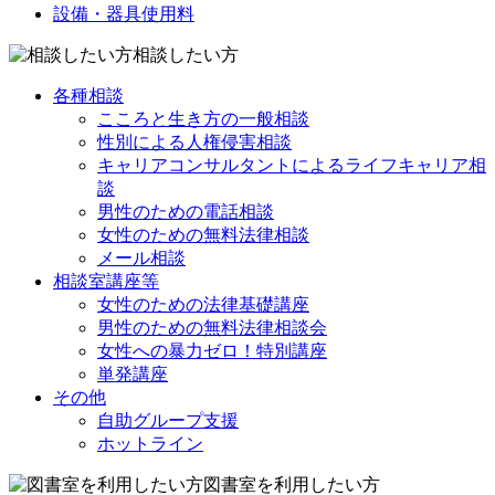
設備・器具使用料
相談したい方
各種相談
こころと生き方の一般相談
性別による人権侵害相談
キャリアコンサルタントによるライフキャリア相
談
男性のための電話相談
女性のための無料法律相談
メール相談
相談室講座等
女性のための法律基礎講座
男性のための無料法律相談会
女性への暴力ゼロ！特別講座
単発講座
その他
自助グループ支援
ホットライン
図書室を利用したい方