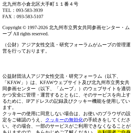
ト)
ン
ン
北九州市小倉北区大手町１１番４号
ト)
ト)
TEL：093‐583‐3939
FAX：093‐583‐5107
Copyright © 1997‐2026 北九州市立男女共同参画センター・ム
ーブ All rights reserved.
（公財）アジア女性交流・研究フォーラムがムーブの管理運
営を行っております。
公益財団法人アジア女性交流・研究フォーラム（以下、
「KFAW」）は、KFAWウェブサイト及び北九州市立男女共
同参画センター（以下、「ムーブ」）のウェブサイトを適切
かつ安全に管理・運営するとともに、そのサービスを向上す
るために、IPアドレスの記録及びクッキー機能を使用してい
ます。
クッキーの使用に同意しない場合は、お使いのブラウザの設
定をご確認のうえ、
クッキーの無効化
の手続きをしてくださ
い。その場合、一部のサービスがご利用できなくなることが
ありますので、あらかじめご了解ください。
※利用者ご自身