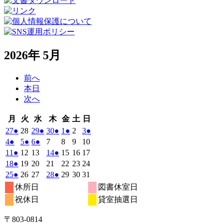
2026年 5月
前へ
本日
次へ
月
火
水
木
金
土
日
月
火
水
木
金
土
日
曜
曜
曜
曜
曜
曜
曜
2026
(1
2026
2026
(1
2026
(1
2026
(1
2026
2026
(1
27
●
28
29
●
30
●
1
●
2
3
●
日
日
日
日
日
日
日
年
件
年
年
件
年
件
年
件
年
年
件
2026
(1
2026
(1
2026
(1
2026
2026
2026
2026
4
●
5
●
6
●
7
8
9
10
4
4
4
4
5
5
5
の
の
の
の
の
年
件
年
件
年
件
年
年
年
年
2026
(1
2026
2026
2026
(1
2026
2026
2026
11
●
12
13
14
●
15
16
17
月
月
月
月
月
月
月
5
イ
5
5
イ
5
イ
5
イ
5
5
イ
の
の
の
年
件
年
年
年
件
年
年
年
2026
(1
2026
2026
2026
2026
2026
2026
18
●
19
20
21
22
23
24
27
28
29
30
1
2
3
月
月
月
月
月
月
月
ベ
ベ
ベ
ベ
ベ
5
イ
5
イ
5
イ
5
5
5
5
の
の
年
件
年
年
年
年
年
年
2026
(1
2026
2026
2026
(1
2026
2026
2026
25
●
26
27
28
●
29
30
31
日
日
日
日
日
日
日
4
5
6
7
8
9
10
月
月
月
月
月
月
月
ン
ン
ン
ン
ン
ベ
ベ
ベ
5
イ
5
5
5
イ
5
5
5
の
年
件
年
年
年
件
年
年
年
休所日
図書休室日
日
日
日
日
日
日
日
11
12
13
14
15
16
17
月
ト)
月
月
ト)
月
ト)
月
ト)
月
月
ト)
ン
ン
ン
ベ
ベ
5
イ
5
5
5
5
5
5
の
の
祝休日
貸室抽選日
日
日
日
日
日
日
日
18
19
20
21
22
23
24
月
ト)
月
ト)
月
ト)
月
月
月
月
ン
ン
ベ
イ
イ
日
日
日
日
日
日
日
25
26
27
28
29
30
31
ト)
ト)
ン
ベ
ベ
〒803‐0814
日
日
日
日
日
日
日