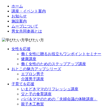
ホーム
講座・イベント案内
お知らせ
施設案内
ムーブについて
男女共同参画とは
学びたい方
女性を応援
働く女性に贈るお役立ちワンポイントセミナー
健康講座
働く女性のためのステップアップ講座
おとこの魅力アップシリーズ
エプロン男子
介護男子講座
子育てを応援
いまどきママのリフレッシュ講座
父と子の食育講座
パパ＆ママのための「夫婦会議の体験講座」
親子木工教室