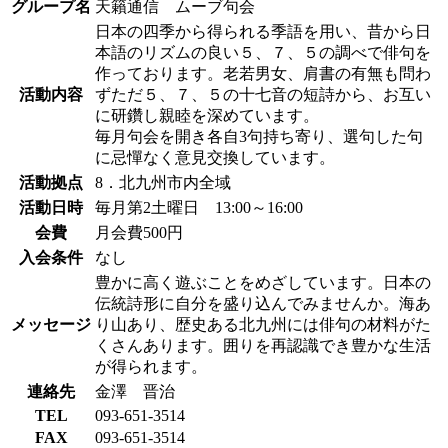
グループ名
天籟通信 ムーブ句会
日本の四季から得られる季語を用い、昔から日
本語のリズムの良い５、７、５の調べで俳句を
作っております。老若男女、肩書の有無も問わ
活動内容
ずただ５、７、５の十七音の短詩から、お互い
に研鑽し親睦を深めています。
毎月句会を開き各自3句持ち寄り、選句した句
に忌憚なく意見交換しています。
活動拠点
8．北九州市内全域
活動日時
毎月第2土曜日 13:00～16:00
会費
月会費500円
入会条件
なし
豊かに高く遊ぶことをめざしています。日本の
伝統詩形に自分を盛り込んでみませんか。海あ
メッセージ
り山あり、歴史ある北九州には俳句の材料がた
くさんあります。囲りを再認識でき豊かな生活
が得られます。
連絡先
金澤 晋治
TEL
093-651-3514
FAX
093-651-3514