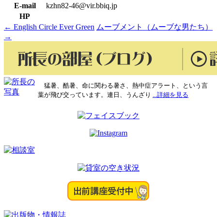
E-mail
kzhn82-46@vir.bbiq.jp
HP
←
English Circle Ever Green
ムーブメント（ムーブな男たち）
投
→
稿
ナ
ビ
猛暑、酷暑、命に関わる暑さ、熱中症アラート、という言
ゲ
葉が飛び交っています。連日、うんざり
...詳細を見る
ー
シ
ョ
ン