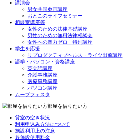
講演会
男女共同参画講座
おとこのライフセミナー
相談室講座等
女性のための法律基礎講座
男性のための無料法律相談会
女性への暴力ゼロ！特別講座
学生を応援
リプロダクティブヘルス・ライツ出前講座
語学・パソコン・資格講座
英会話講座
介護事務講座
医療事務講座
パソコン講座
ムーブフェスタ
部屋を借りたい方
貸室の空き状況
利用申込み方法について
施設利用上の注意
各施設使用料金