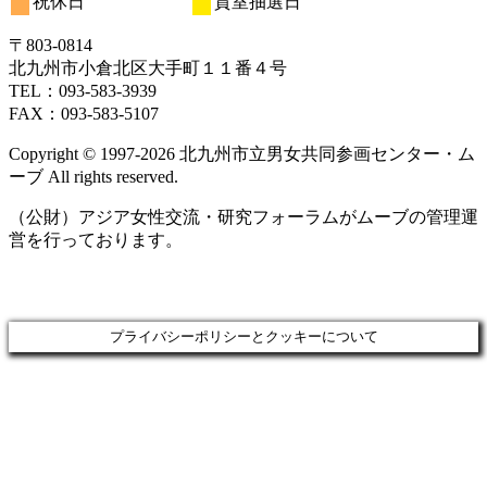
祝休日
貸室抽選日
日
日
日
日
日
日
日
20
21
22
23
24
25
26
月
ト)
月
月
月
月
月
月
ン
ベ
イ
イ
イ
日
日
日
日
日
日
日
27
28
29
30
31
1
2
ト)
ン
ベ
ベ
ベ
〒803‐0814
日
日
日
日
日
日
日
ト)
ン
ン
ン
北九州市小倉北区大手町１１番４号
ト)
ト)
ト)
TEL：093‐583‐3939
FAX：093‐583‐5107
Copyright © 1997‐2026 北九州市立男女共同参画センター・ム
ーブ All rights reserved.
（公財）アジア女性交流・研究フォーラムがムーブの管理運
営を行っております。
プライバシーポリシーとクッキーについて