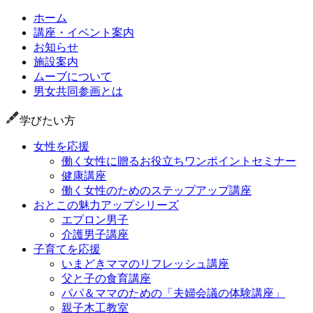
ホーム
講座・イベント案内
お知らせ
施設案内
ムーブについて
男女共同参画とは
学びたい方
女性を応援
働く女性に贈るお役立ちワンポイントセミナー
健康講座
働く女性のためのステップアップ講座
おとこの魅力アップシリーズ
エプロン男子
介護男子講座
子育てを応援
いまどきママのリフレッシュ講座
父と子の食育講座
パパ＆ママのための「夫婦会議の体験講座」
親子木工教室