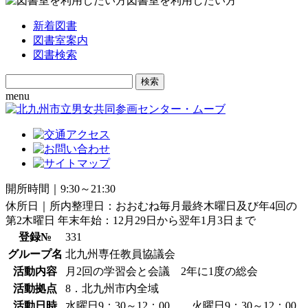
図書室を利用したい方
新着図書
図書室案内
図書検索
Search
for:
menu
開所時間｜9:30～21:30
休所日｜所内整理日：おおむね毎月最終木曜日及び年4回の
第2木曜日 年末年始：12月29日から翌年1月3日まで
登録№
331
グループ名
北九州専任教員協議会
活動内容
月2回の学習会と会議 2年に1度の総会
活動拠点
8．北九州市内全域
活動日時
水曜日9：30～12：00 火曜日9：30～12：00