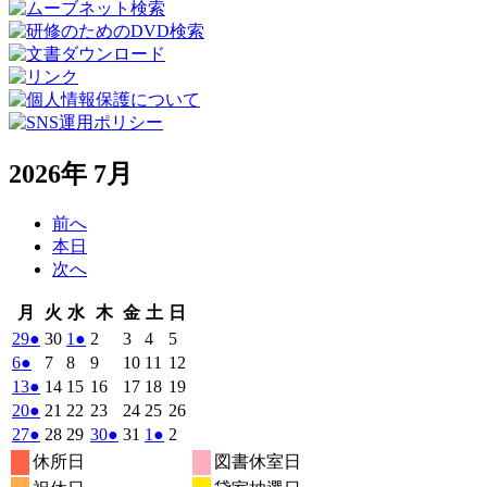
2026年 7月
前へ
本日
次へ
月
火
水
木
金
土
日
月
火
水
木
金
土
日
曜
曜
曜
曜
曜
曜
曜
2026
(1
2026
2026
(1
2026
2026
2026
2026
29
●
30
1
●
2
3
4
5
日
日
日
日
日
日
日
年
件
年
年
件
年
年
年
年
2026
(1
2026
2026
2026
2026
2026
2026
6
●
7
8
9
10
11
12
6
6
7
7
7
7
7
の
の
年
件
年
年
年
年
年
年
2026
(1
2026
2026
2026
2026
2026
2026
13
●
14
15
16
17
18
19
月
月
月
月
月
月
月
7
イ
7
7
イ
7
7
7
7
の
年
件
年
年
年
年
年
年
2026
(1
2026
2026
2026
2026
2026
2026
20
●
21
22
23
24
25
26
29
30
1
2
3
4
5
月
月
月
月
月
月
月
ベ
ベ
7
イ
7
7
7
7
7
7
の
年
件
年
年
年
年
年
年
2026
(1
2026
2026
2026
(1
2026
2026
(1
2026
27
●
28
29
30
●
31
1
●
2
日
日
日
日
日
日
日
6
7
8
9
10
11
12
月
月
月
月
月
月
月
ン
ン
ベ
7
イ
7
7
7
7
7
7
の
年
件
年
年
年
件
年
年
件
年
休所日
図書休室日
日
日
日
日
日
日
日
13
14
15
16
17
18
19
月
ト)
月
月
ト)
月
月
月
月
ン
ベ
7
イ
7
7
7
7
8
8
の
の
の