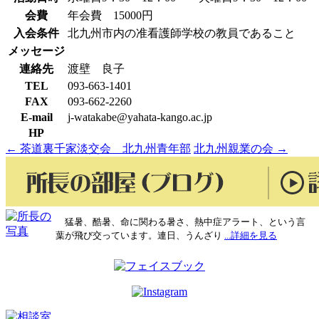
会費
年会費 15000円
入会条件
北九州市内の准看護師学校の教員であること
メッセージ
連絡先
渡壁 良子
TEL
093-663-1401
FAX
093-662-2260
E-mail
j-watakabe@yahata-kango.ac.jp
HP
←
茶道裏千家淡交会 北九州青年部
北九州親業の会
→
投
稿
ナ
ビ
猛暑、酷暑、命に関わる暑さ、熱中症アラート、という言
葉が飛び交っています。連日、うんざり
...詳細を見る
ゲ
ー
シ
ョ