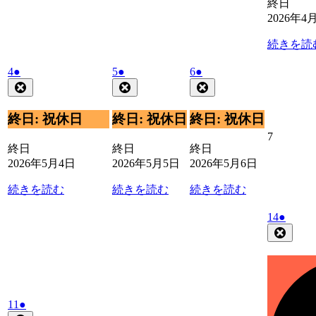
終日
2026年4
続きを読
2026
(1
2026
(1
2026
(1
4
●
5
●
6
●
年
件
年
件
年
件
Close
Close
Close
5
5
5
の
の
の
月
月
月
イ
イ
イ
終日: 祝休日
終日: 祝休日
終日: 祝休日
4
5
6
ベ
ベ
ベ
2026
7
日
日
日
ン
ン
ン
終日
終日
終日
年
ト)
ト)
ト)
2026年5月4日
2026年5月5日
2026年5月6日
5
月
続きを読む
続きを読む
続きを読む
7
日
2026
(1
14
●
年
件
Close
5
の
月
イ
14
ベ
日
ン
2026
(1
ト)
11
●