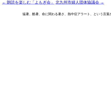
←
朗読を楽しむ「よもぎ会」
北九州市婦人団体協議会
→
投
稿
猛暑、酷暑、命に関わる暑さ、熱中症アラート、という言葉
ナ
ビ
ゲ
ー
シ
ョ
ン