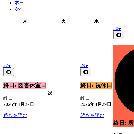
本日
次へ
月
火
水
月
火
水
曜
曜
曜
2026
(1
30
●
日
日
日
年
件
Close
4
の
月
イ
30
ベ
日
ン
2026
(1
2026
(1
ト)
27
●
29
●
年
件
年
件
Close
Close
4
4
の
の
月
月
イ
イ
終日: 図書休室日
終日: 祝休日
27
29
ベ
ベ
2026
28
日
日
ン
ン
終日
終日
年
ト)
ト)
2026年4月27日
2026年4月29日
4
月
続きを読む
続きを読む
28
日
終日: 