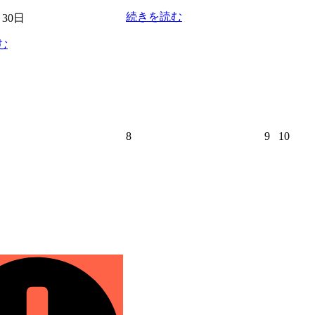
続きを読む
月30日
む
2026
2026
2026
8
9
10
年
年
年
5
5
5
月
月
月
8
9
10
日
日
日