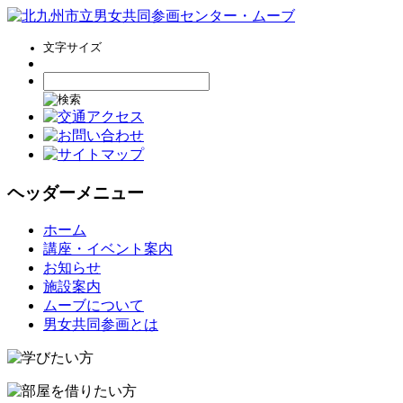
文字サイズ
ヘッダーメニュー
コ
ホーム
ン
講座・イベント案内
テ
お知らせ
ン
施設案内
ツ
ムーブについて
へ
男女共同参画とは
ス
キ
ッ
プ