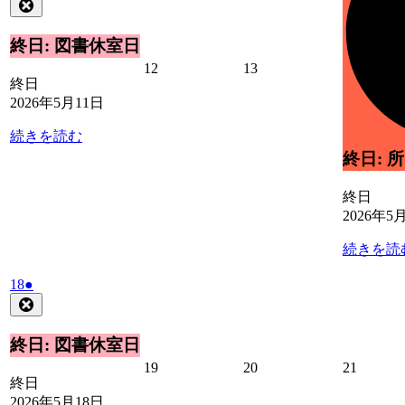
年
件
Close
5
の
月
イ
終日: 図書休室日
11
ベ
2026
2026
12
13
日
ン
終日
年
年
ト)
2026年5月11日
5
5
月
月
続きを読む
12
13
日
日
終日: 
終日
2026年5
続きを読
2026
(1
18
●
年
件
Close
5
の
月
イ
終日: 図書休室日
18
ベ
2026
2026
2026
19
20
21
日
ン
終日
年
年
年
ト)
2026年5月18日
5
5
5