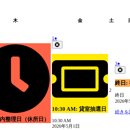
木
金
土
木
金
土
曜
曜
曜
日
日
日
2026
(1
1
●
年
件
Close
5
の
月
イ
1
ベ
2026
(1
3
●
日
ン
年
件
Clo
ト)
5
の
月
イ
終日:
3
ベ
2026
2
日
ン
終日
年
ト)
2026
5
月
10:30 AM: 貸室抽選日
続きを
2
日
所内整理日（休所日）
10:30 AM
2026年5月1日