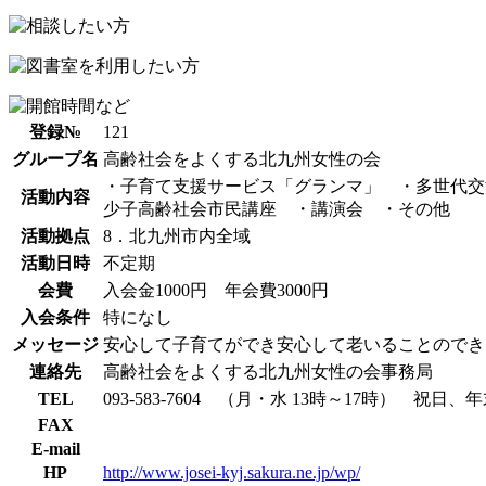
登録№
121
グループ名
高齢社会をよくする北九州女性の会
・子育て支援サービス「グランマ」 ・多世代交
活動内容
少子高齢社会市民講座 ・講演会 ・その他
活動拠点
8．北九州市内全域
活動日時
不定期
会費
入会金1000円 年会費3000円
入会条件
特になし
メッセージ
安心して子育てができ安心して老いることのでき
連絡先
高齢社会をよくする北九州女性の会事務局
TEL
093-583-7604 （月・水 13時～17時） 祝日
FAX
E-mail
HP
http://www.josei-kyj.sakura.ne.jp/wp/