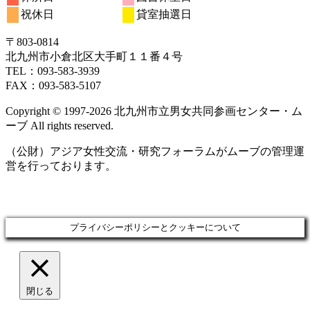
日
日
日
日
日
日
日
15
16
17
18
19
20
21
月
ト)
月
ト)
月
月
月
月
月
ン
ベ
6
イ
6
7
7
イ
7
7
7
の
の
祝休日
貸室抽選日
日
日
日
日
日
日
日
22
23
24
25
26
27
28
月
ト)
月
月
月
月
月
月
ン
ベ
ベ
イ
イ
日
日
日
日
日
日
日
29
30
1
2
3
4
5
ト)
ン
ン
ベ
ベ
〒803‐0814
日
日
日
日
日
日
日
ト)
ト)
ン
ン
北九州市小倉北区大手町１１番４号
ト)
ト)
TEL：093‐583‐3939
FAX：093‐583‐5107
Copyright © 1997‐2026 北九州市立男女共同参画センター・ム
ーブ All rights reserved.
（公財）アジア女性交流・研究フォーラムがムーブの管理運
営を行っております。
プライバシーポリシーとクッキーについて
閉じる