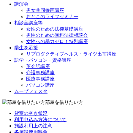
講演会
男女共同参画講座
おとこのライフセミナー
相談室講座等
女性のための法律基礎講座
男性のための無料法律相談会
女性への暴力ゼロ！特別講座
学生を応援
リプロダクティブヘルス・ライツ出前講座
語学・パソコン・資格講座
英会話講座
介護事務講座
医療事務講座
パソコン講座
ムーブフェスタ
部屋を借りたい方
貸室の空き状況
利用申込み方法について
施設利用上の注意
各施設使用料金