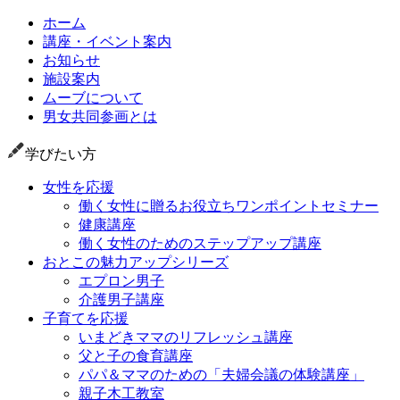
ホーム
講座・イベント案内
お知らせ
施設案内
ムーブについて
男女共同参画とは
学びたい方
女性を応援
働く女性に贈るお役立ちワンポイントセミナー
健康講座
働く女性のためのステップアップ講座
おとこの魅力アップシリーズ
エプロン男子
介護男子講座
子育てを応援
いまどきママのリフレッシュ講座
父と子の食育講座
パパ＆ママのための「夫婦会議の体験講座」
親子木工教室