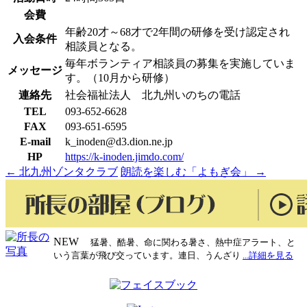
会費
年齢20才～68才で2年間の研修を受け認定され
入会条件
相談員となる。
毎年ボランティア相談員の募集を実施していま
メッセージ
す。（10月から研修）
連絡先
社会福祉法人 北九州いのちの電話
TEL
093-652-6628
FAX
093-651-6595
E-mail
k_inoden@d3.dion.ne.jp
HP
https://k-inoden.jimdo.com/
←
北九州ゾンタクラブ
朗読を楽しむ「よもぎ会」
→
投
稿
ナ
ビ
NEW
猛暑、酷暑、命に関わる暑さ、熱中症アラート、と
いう言葉が飛び交っています。連日、うんざり
...詳細を見る
ゲ
ー