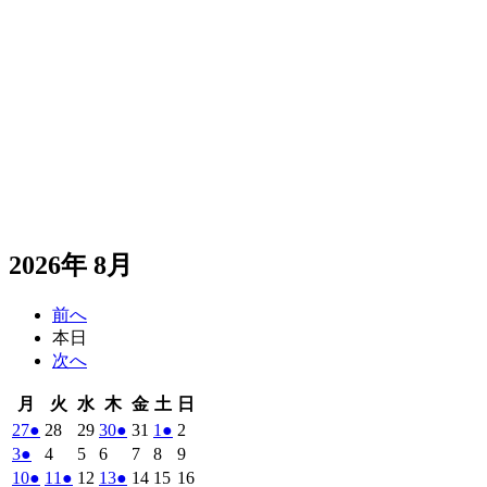
2026年 8月
前へ
本日
次へ
月
火
水
木
金
土
日
月
火
水
木
金
土
日
曜
曜
曜
曜
曜
曜
曜
2026
(1
2026
2026
2026
(1
2026
2026
(1
2026
27
●
28
29
30
●
31
1
●
2
日
日
日
日
日
日
日
年
件
年
年
年
件
年
年
件
年
2026
(1
2026
2026
2026
2026
2026
2026
3
●
4
5
6
7
8
9
7
7
7
7
7
8
8
の
の
の
年
件
年
年
年
年
年
年
2026
(1
2026
(1
2026
2026
(1
2026
2026
2026
10
●
11
●
12
13
●
14
15
16