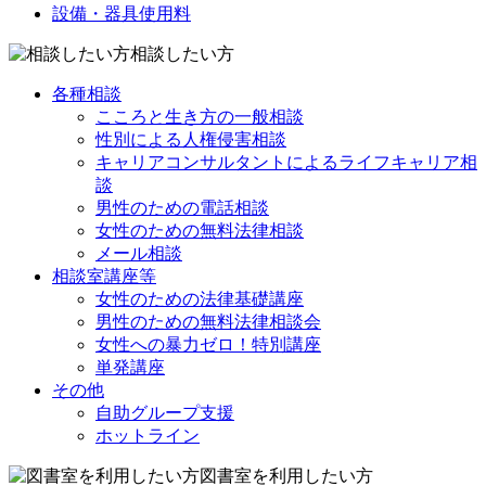
設備・器具使用料
相談したい方
各種相談
こころと生き方の一般相談
性別による人権侵害相談
キャリアコンサルタントによるライフキャリア相
談
男性のための電話相談
女性のための無料法律相談
メール相談
相談室講座等
女性のための法律基礎講座
男性のための無料法律相談会
女性への暴力ゼロ！特別講座
単発講座
その他
自助グループ支援
ホットライン
図書室を利用したい方