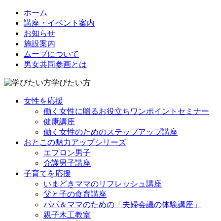
ホーム
講座・イベント案内
お知らせ
施設案内
ムーブについて
男女共同参画とは
学びたい方
女性を応援
働く女性に贈るお役立ちワンポイントセミナー
健康講座
働く女性のためのステップアップ講座
おとこの魅力アップシリーズ
エプロン男子
介護男子講座
子育てを応援
いまどきママのリフレッシュ講座
父と子の食育講座
パパ＆ママのための「夫婦会議の体験講座」
親子木工教室