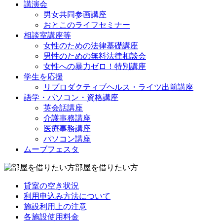
講演会
男女共同参画講座
おとこのライフセミナー
相談室講座等
女性のための法律基礎講座
男性のための無料法律相談会
女性への暴力ゼロ！特別講座
学生を応援
リプロダクティブヘルス・ライツ出前講座
語学・パソコン・資格講座
英会話講座
介護事務講座
医療事務講座
パソコン講座
ムーブフェスタ
部屋を借りたい方
貸室の空き状況
利用申込み方法について
施設利用上の注意
各施設使用料金