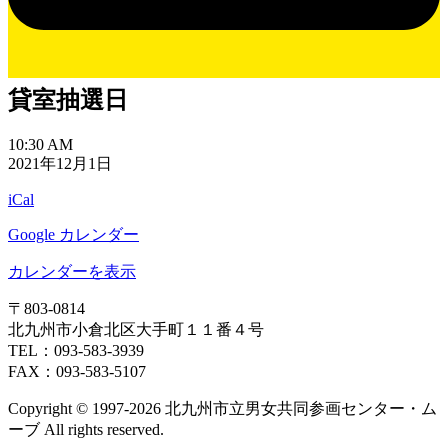
貸室抽選日
貸
10:30 AM
2021年12月1日
室
抽
iCal
選
日
Google カレンダー
カレンダーを表示
〒803‐0814
北九州市小倉北区大手町１１番４号
TEL：093‐583‐3939
FAX：093‐583‐5107
Copyright © 1997‐2026 北九州市立男女共同参画センター・ム
ーブ All rights reserved.