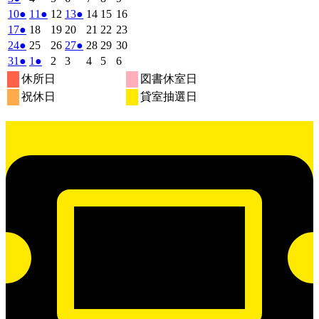
7
7
7
7
7
8
8
の
の
の
年
件
年
年
年
年
年
年
2026
(1
2026
(1
2026
2026
(1
2026
2026
2026
10
●
11
●
12
13
●
14
15
16
月
月
月
月
月
月
月
8
イ
8
8
8
イ
8
8
イ
8
の
年
件
年
件
年
年
件
年
年
年
2026
(1
2026
2026
2026
2026
2026
2026
17
●
18
19
20
21
22
23
27
28
29
30
31
1
2
月
月
月
月
月
月
月
ベ
ベ
ベ
8
イ
8
8
8
8
8
8
の
の
の
年
件
年
年
年
年
年
年
2026
(1
2026
2026
2026
(1
2026
2026
2026
24
●
25
26
27
●
28
29
30
日
日
日
日
日
日
日
3
4
5
6
7
8
9
月
月
月
月
月
月
月
ン
ン
ン
ベ
8
イ
8
イ
8
8
イ
8
8
8
の
年
件
年
年
年
件
年
年
年
2026
(1
2026
(1
2026
2026
2026
2026
2026
31
●
1
●
2
3
4
5
6
日
日
日
日
日
日
日
10
11
12
13
14
15
16
月
ト)
月
月
月
ト)
月
月
ト)
月
ン
ベ
ベ
ベ
8
イ
8
8
8
8
8
8
の
の
年
件
年
件
年
年
年
年
年
休所日
図書休室日
日
日
日
日
日
日
日
17
18
19
20
21
22
23
月
ト)
月
月
月
月
月
月
ン
ン
ン
ベ
8
イ
9
9
9
イ
9
9
9
の
の
祝休日
貸室抽選日
日
日
日
日
日
日
日
24
25
26
27
28
29
30
月
ト)
月
ト)
月
月
ト)
月
月
月
ン
ベ
ベ
イ
イ
日
日
日
日
日
日
日
31
1
2
3
4
5
6
ト)
ン
ン
ベ
ベ
日
日
日
日
日
日
日
ト)
ト)
ン
ン
ト)
ト)