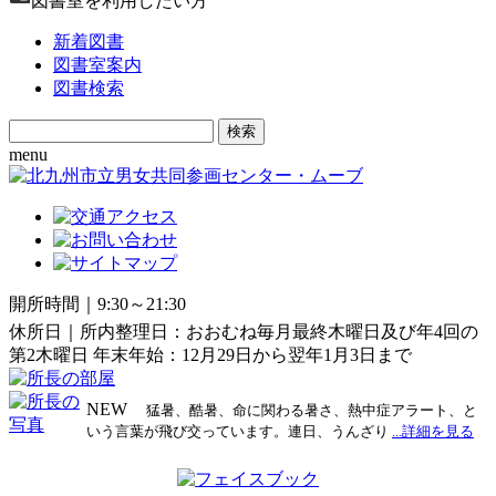
図書室を利用したい方
新着図書
図書室案内
図書検索
Search
for:
menu
開所時間｜9:30～21:30
休所日｜所内整理日：おおむね毎月最終木曜日及び年4回の
第2木曜日 年末年始：12月29日から翌年1月3日まで
NEW
猛暑、酷暑、命に関わる暑さ、熱中症アラート、と
いう言葉が飛び交っています。連日、うんざり
...詳細を見る