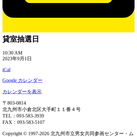
貸室抽選日
貸
10:30 AM
2023年9月1日
室
抽
iCal
選
日
Google カレンダー
カレンダーを表示
〒803‐0814
北九州市小倉北区大手町１１番４号
TEL：093‐583‐3939
FAX：093‐583‐5107
Copyright © 1997‐2026 北九州市立男女共同参画センター・ム