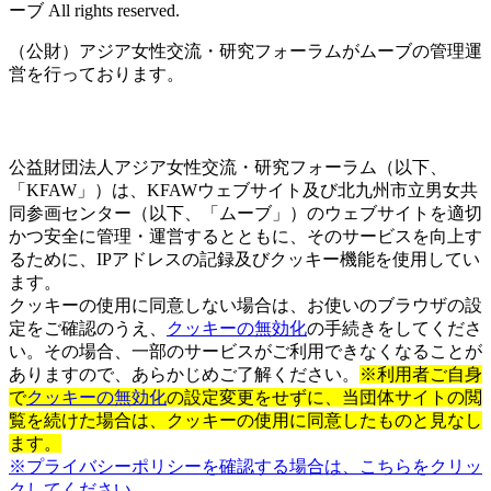
ーブ All rights reserved.
（公財）アジア女性交流・研究フォーラムがムーブの管理運
営を行っております。
公益財団法人アジア女性交流・研究フォーラム（以下、
「KFAW」）は、KFAWウェブサイト及び北九州市立男女共
同参画センター（以下、「ムーブ」）のウェブサイトを適切
かつ安全に管理・運営するとともに、そのサービスを向上す
るために、IPアドレスの記録及びクッキー機能を使用してい
ます。
クッキーの使用に同意しない場合は、お使いのブラウザの設
定をご確認のうえ、
クッキーの無効化
の手続きをしてくださ
い。その場合、一部のサービスがご利用できなくなることが
ありますので、あらかじめご了解ください。
※利用者ご自身
で
クッキーの無効化
の設定変更をせずに、当団体サイトの閲
覧を続けた場合は、クッキーの使用に同意したものと見なし
ます。
※プライバシーポリシーを確認する場合は、こちらをクリッ
クしてください。