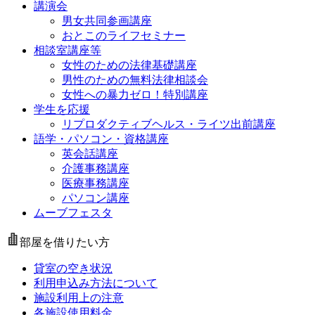
講演会
男女共同参画講座
おとこのライフセミナー
相談室講座等
女性のための法律基礎講座
男性のための無料法律相談会
女性への暴力ゼロ！特別講座
学生を応援
リプロダクティブヘルス・ライツ出前講座
語学・パソコン・資格講座
英会話講座
介護事務講座
医療事務講座
パソコン講座
ムーブフェスタ
部屋を借りたい方
貸室の空き状況
利用申込み方法について
施設利用上の注意
各施設使用料金