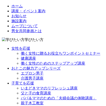
ホーム
講座・イベント案内
お知らせ
施設案内
ムーブについて
男女共同参画とは
学びたい方
女性を応援
働く女性に贈るお役立ちワンポイントセミナー
健康講座
働く女性のためのステップアップ講座
おとこの魅力アップシリーズ
エプロン男子
介護男子講座
子育てを応援
いまどきママのリフレッシュ講座
父と子の食育講座
パパ＆ママのための「夫婦会議の体験講座」
親子木工教室