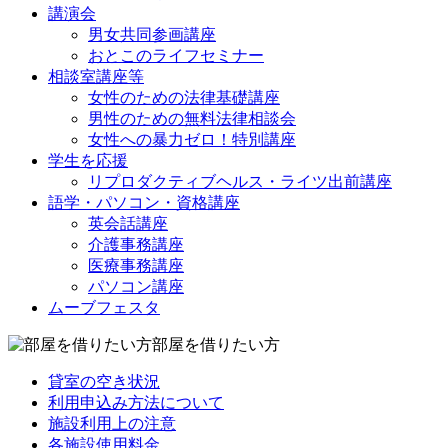
講演会
男女共同参画講座
おとこのライフセミナー
相談室講座等
女性のための法律基礎講座
男性のための無料法律相談会
女性への暴力ゼロ！特別講座
学生を応援
リプロダクティブヘルス・ライツ出前講座
語学・パソコン・資格講座
英会話講座
介護事務講座
医療事務講座
パソコン講座
ムーブフェスタ
部屋を借りたい方
貸室の空き状況
利用申込み方法について
施設利用上の注意
各施設使用料金