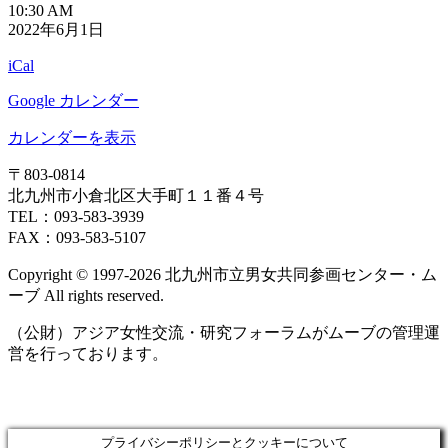
貸
10:30 AM
2022年6月1日
室
抽
iCal
選
日
Google カレンダー
カレンダーを表示
〒803‐0814
北九州市小倉北区大手町１１番４号
TEL：093‐583‐3939
FAX：093‐583‐5107
Copyright © 1997‐2026 北九州市立男女共同参画センター・ム
ーブ All rights reserved.
（公財）アジア女性交流・研究フォーラムがムーブの管理運
営を行っております。
プライバシーポリシーとクッキーについて