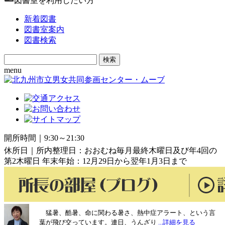
図書室を利用したい方
新着図書
図書室案内
図書検索
Search
for:
menu
開所時間｜9:30～21:30
休所日｜所内整理日：おおむね毎月最終木曜日及び年4回の
第2木曜日 年末年始：12月29日から翌年1月3日まで
猛暑、酷暑、命に関わる暑さ、熱中症アラート、という言
葉が飛び交っています。連日、うんざり
...詳細を見る