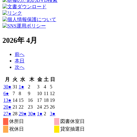
2026年 4月
前へ
本日
次へ
月
火
水
木
金
土
日
月
火
水
木
金
土
日
曜
曜
曜
曜
曜
曜
曜
2026
(1
2026
2026
(1
2026
2026
2026
2026
30
●
31
1
●
2
3
4
5
日
日
日
日
日
日
日
年
件
年
年
件
年
年
年
年
2026
(1
2026
2026
2026
2026
2026
2026
6
●
7
8
9
10
11
12
3
3
4
4
4
4
4
の
の
年
件
年
年
年
年
年
年
2026
(1
2026
2026
2026
2026
2026
2026
13
●
14
15
16
17
18
19
月
月
月
月
月
月
月
4
イ
4
4
イ
4
4
4
4
の
年
件
年
年
年
年
年
年
2026
(1
2026
2026
2026
2026
2026
2026
20
●
21
22
23
24
25
26
30
31
1
2
3
4
5
月
月
月
月
月
月
月
ベ
ベ
4
イ
4
4
4
4
4
4
の
年
件
年
年
年
年
年
年
2026
(1
2026
2026
(1
2026
(1
2026
(1
2026
2026
(1
27
●
28
29
●
30
●
1
●
2
3
●
日
日
日
日
日
日
日
6
7
8
9
10
11
12
月
月
月
月
月
月
月
ン
ン
ベ
4
イ
4
4
4
4
4
4
の
年
件
年
年
件
年
件
年
件
年
年
件
休所日
図書休室日
日
日
日
日
日
日
日
13
14
15
16
17
18
19
月
ト)
月
月
ト)
月
月
月
月
ン
ベ
4
イ
4
4
4
5
5
5
の
の
の
の
の
祝休日
貸室抽選日
日
日
日
日
日
日
日
20
21
22
23
24
25
26
月
ト)
月
月
月
月
月
月
ン
ベ
イ
イ
イ
イ
イ
日
日
日
日
日
日
日