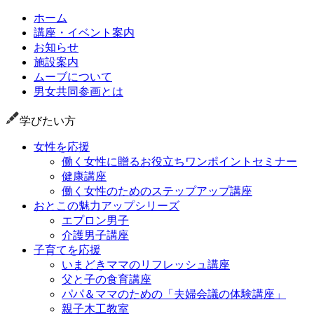
ホーム
講座・イベント案内
お知らせ
施設案内
ムーブについて
男女共同参画とは
学びたい方
女性を応援
働く女性に贈るお役立ちワンポイントセミナー
健康講座
働く女性のためのステップアップ講座
おとこの魅力アップシリーズ
エプロン男子
介護男子講座
子育てを応援
いまどきママのリフレッシュ講座
父と子の食育講座
パパ＆ママのための「夫婦会議の体験講座」
親子木工教室