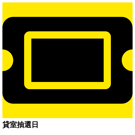
27
28
29
30
1
2
3
ト)
ン
ベ
ベ
ベ
ベ
ベ
日
日
日
日
日
日
日
ト)
ン
ン
ン
ン
ン
ト)
ト)
ト)
ト)
ト)
貸室抽選日