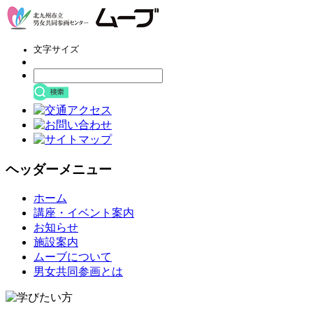
文字サイズ
ヘッダーメニュー
コ
ホーム
ン
講座・イベント案内
テ
お知らせ
ン
施設案内
ツ
ムーブについて
へ
男女共同参画とは
ス
キ