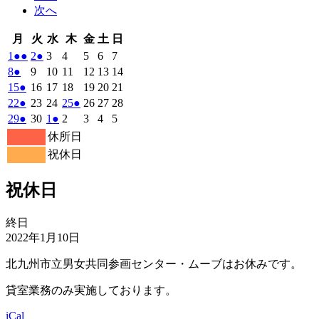
次へ
月
火
水
木
金
土
日
月
火
水
木
金
土
日
曜
曜
曜
曜
曜
曜
曜
2026
(2
2026
(1
2026
2026
2026
2026
2026
1
●●
2
●
3
4
5
6
7
日
日
日
日
日
日
日
年
件
年
件
年
年
年
年
年
2026
(1
2026
2026
2026
2026
2026
2026
8
●
9
10
11
12
13
14
6
6
6
6
6
6
6
の
の
年
件
年
年
年
年
年
年
2026
(1
2026
2026
2026
2026
2026
2026
15
●
16
17
18
19
20
21
月
月
月
月
月
月
月
6
イ
6
イ
6
6
6
6
6
の
年
件
年
年
年
年
年
年
2026
(1
2026
2026
2026
(1
2026
2026
2026
22
●
23
24
25
●
26
27
28
1
2
3
4
5
6
7
月
月
月
月
月
月
月
ベ
ベ
6
イ
6
6
6
6
6
6
の
年
件
年
年
年
件
年
年
年
2026
(1
2026
2026
(1
2026
2026
2026
2026
29
●
30
1
●
2
3
4
5
日
日
日
日
日
日
日
8
9
10
11
12
13
14
月
月
月
月
月
月
月
ン
ン
ベ
6
イ
6
6
6
6
6
6
の
の
年
件
年
年
件
年
年
年
年
休所日
日
日
日
日
日
日
日
15
16
17
18
19
20
21
月
ト)
月
ト)
月
月
月
月
月
ン
ベ
6
イ
6
7
7
イ
7
7
7
の
の
祝休日
日
日
日
日
日
日
日
22
23
24
25
26
27
28
月
ト)
月
月
月
月
月
月
ン
ベ
ベ
イ
イ
日
日
日
日
日
日
日
29
30
1
2
3
4
5
ト)
ン
ン
ベ
ベ
祝休日
日
日
日
日
日
日
日
ト)
ト)
ン
ン
ト)
ト)
祝
終日
休
2022年1月10日
日
北九州市立男女共同参画センター・ムーブはお休みです。
貸室業務のみ実施しております。
iCal