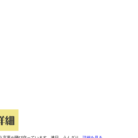
う言葉が飛び交っています。連日、うんざり
...詳細を見る