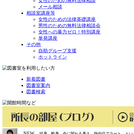
女性のための無料法律相談
メール相談
相談室講座等
女性のための法律基礎講座
男性のための無料法律相談会
女性への暴力ゼロ！特別講座
単発講座
その他
自助グループ支援
ホットライン
新着図書
図書室案内
図書検索
NEW
猛暑、酷暑、命に関わる暑さ、熱中症アラート、とい