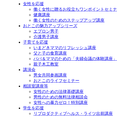
ッ
女性を応援
プ
働く女性に贈るお役立ちワンポイントセミナ
健康講座
働く女性のためのステップアップ講座
おとこの魅力アップシリーズ
エプロン男子
介護男子講座
子育てを応援
いまどきママのリフレッシュ講座
父と子の食育講座
パパ＆ママのための「夫婦会議の体験講座」
親子木工教室
講演会
男女共同参画講座
おとこのライフセミナー
相談室講座等
女性のための法律基礎講座
男性のための無料法律相談会
女性への暴力ゼロ！特別講座
学生を応援
リプロダクティブヘルス・ライツ出前講座