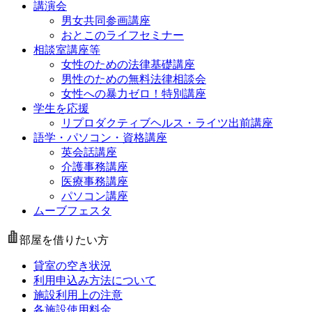
講演会
男女共同参画講座
おとこのライフセミナー
相談室講座等
女性のための法律基礎講座
男性のための無料法律相談会
女性への暴力ゼロ！特別講座
学生を応援
リプロダクティブヘルス・ライツ出前講座
語学・パソコン・資格講座
英会話講座
介護事務講座
医療事務講座
パソコン講座
ムーブフェスタ
部屋を借りたい方
貸室の空き状況
利用申込み方法について
施設利用上の注意
各施設使用料金