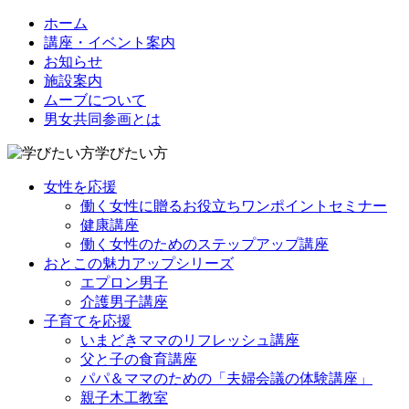
ホーム
講座・イベント案内
お知らせ
施設案内
ムーブについて
男女共同参画とは
学びたい方
女性を応援
働く女性に贈るお役立ちワンポイントセミナー
健康講座
働く女性のためのステップアップ講座
おとこの魅力アップシリーズ
エプロン男子
介護男子講座
子育てを応援
いまどきママのリフレッシュ講座
父と子の食育講座
パパ＆ママのための「夫婦会議の体験講座」
親子木工教室