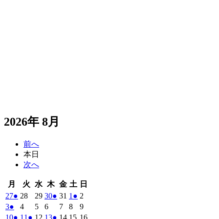
2026年 8月
前へ
本日
次へ
月
火
水
木
金
土
日
月
火
水
木
金
土
日
曜
曜
曜
曜
曜
曜
曜
2026
(1
2026
2026
2026
(1
2026
2026
(1
2026
27
●
28
29
30
●
31
1
●
2
日
日
日
日
日
日
日
年
件
年
年
年
件
年
年
件
年
2026
(1
2026
2026
2026
2026
2026
2026
3
●
4
5
6
7
8
9
7
7
7
7
7
8
8
の
の
の
年
件
年
年
年
年
年
年
2026
(1
2026
(1
2026
2026
(1
2026
2026
2026
10
●
11
●
12
13
●
14
15
16