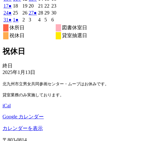
月
月
月
月
月
月
月
8
イ
8
8
8
イ
8
8
イ
8
の
年
件
年
件
年
年
件
年
年
年
2026
(1
2026
2026
2026
2026
2026
2026
17
●
18
19
20
21
22
23
27
28
29
30
31
1
2
月
月
月
月
月
月
月
ベ
ベ
ベ
8
イ
8
8
8
8
8
8
の
の
の
年
件
年
年
年
年
年
年
2026
(1
2026
2026
2026
(1
2026
2026
2026
24
●
25
26
27
●
28
29
30
日
日
日
日
日
日
日
3
4
5
6
7
8
9
月
月
月
月
月
月
月
ン
ン
ン
ベ
8
イ
8
イ
8
8
イ
8
8
8
の
年
件
年
年
年
件
年
年
年
2026
(1
2026
(1
2026
2026
2026
2026
2026
31
●
1
●
2
3
4
5
6
日
日
日
日
日
日
日
10
11
12
13
14
15
16
月
ト)
月
月
月
ト)
月
月
ト)
月
ン
ベ
ベ
ベ
8
イ
8
8
8
8
8
8
の
の
年
件
年
件
年
年
年
年
年
休所日
図書休室日
日
日
日
日
日
日
日
17
18
19
20
21
22
23
月
ト)
月
月
月
月
月
月
ン
ン
ン
ベ
8
イ
9
9
9
イ
9
9
9
の
の
祝休日
貸室抽選日
日
日
日
日
日
日
日
24
25
26
27
28
29
30
月
ト)
月
ト)
月
月
ト)
月
月
月
ン
ベ
ベ
イ
イ
日
日
日
日
日
日
日
31
1
2
3
4
5
6
ト)
ン
ン
ベ
ベ
祝休日
日
日
日
日
日
日
日
ト)
ト)
ン
ン
ト)
ト)
祝
終日
休
2025年1月13日
日
北九州市立男女共同参画センター・ムーブはお休みです。
貸室業務のみ実施しております。
iCal
Google カレンダー
カレンダーを表示
〒803‐0814