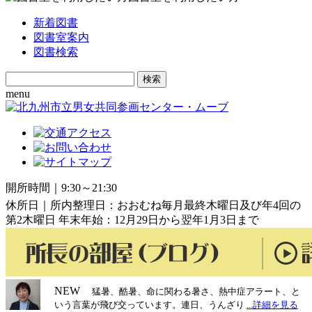
新着図書
図書室案内
図書検索
Search
for:
menu
開所時間｜9:30～21:30
休所日｜所内整理日：おおむね毎月最終木曜日及び年4回の
第2木曜日 年末年始：12月29日から翌年1月3日まで
NEW
猛暑、酷暑、命に関わる暑さ、熱中症アラート、と
いう言葉が飛び交っています。連日、うんざり
...詳細を見る