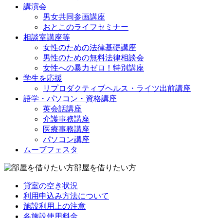
講演会
男女共同参画講座
おとこのライフセミナー
相談室講座等
女性のための法律基礎講座
男性のための無料法律相談会
女性への暴力ゼロ！特別講座
学生を応援
リプロダクティブヘルス・ライツ出前講座
語学・パソコン・資格講座
英会話講座
介護事務講座
医療事務講座
パソコン講座
ムーブフェスタ
部屋を借りたい方
貸室の空き状況
利用申込み方法について
施設利用上の注意
各施設使用料金