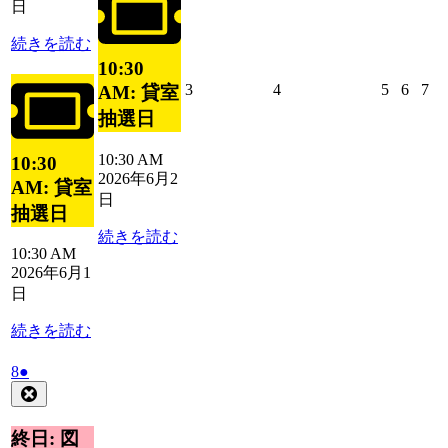
2
ベ
日
日
ン
続きを読む
ト)
10:30
2026
2026
2026
2026
20
3
4
5
6
7
AM: 貸室
年
年
年
年
年
抽選日
6
6
6
6
6
月
月
月
月
月
10:30 AM
10:30
3
4
5
6
7
2026年6月2
AM: 貸室
日
日
日
日
日
日
抽選日
続きを読む
10:30 AM
2026年6月1
日
続きを読む
2026
(1
8
●
年
件
Close
6
の
月
イ
終日: 図