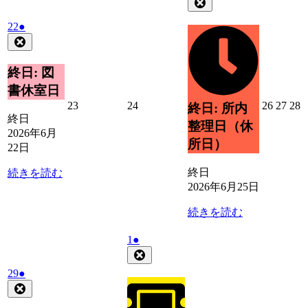
Close
6
の
2026
(1
22
●
月
イ
年
件
Close
25
ベ
6
の
日
ン
月
イ
終日: 図
ト)
22
ベ
書休室日
日
ン
2026
2026
2026
2026
2
23
24
26
27
28
終日: 所内
ト)
年
年
年
年
終日
整理日（休
6
6
6
6
6
2026年6月
所日）
月
月
月
月
22日
23
24
26
27
2
日
日
日
日
終日
続きを読む
2026年6月25日
続きを読む
2026
(1
1
●
年
件
Close
7
の
2026
(1
29
●
月
イ
年
件
Close
1
ベ
6
の
日