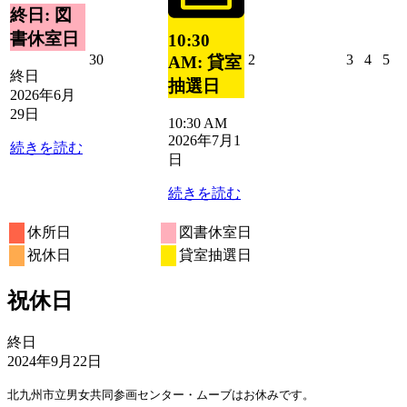
ン
月
イ
終日: 図
ト)
29
ベ
書休室日
10:30
日
ン
2026
2026
2026
2026
20
30
2
3
4
5
AM: 貸室
ト)
年
年
年
年
年
終日
抽選日
6
7
7
7
7
2026年6月
月
月
月
月
月
29日
10:30 AM
30
2
3
4
5
2026年7月1
日
日
日
日
日
続きを読む
日
続きを読む
休所日
図書休室日
祝休日
貸室抽選日
祝休日
祝
終日
休
2024年9月22日
日
北九州市立男女共同参画センター・ムーブはお休みです。