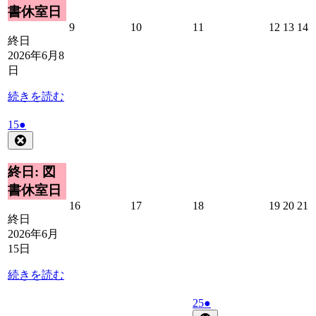
8
ベ
書休室日
日
ン
2026
2026
2026
2026
2026
2
9
10
11
12
13
14
ト)
年
年
年
年
年
終日
6
6
6
6
6
6
2026年6月8
月
月
月
月
月
日
9
10
11
12
13
1
日
日
日
日
日
続きを読む
2026
(1
15
●
年
件
Close
6
の
月
イ
終日: 図
15
ベ
書休室日
日
ン
2026
2026
2026
2026
2026
2
16
17
18
19
20
21
ト)
年
年
年
年
年
終日
6
6
6
6
6
6
2026年6月
月
月
月
月
月
15日
16
17
18
19
20
2
日
日
日
日
日
続きを読む
2026
(1
25
●
年
件