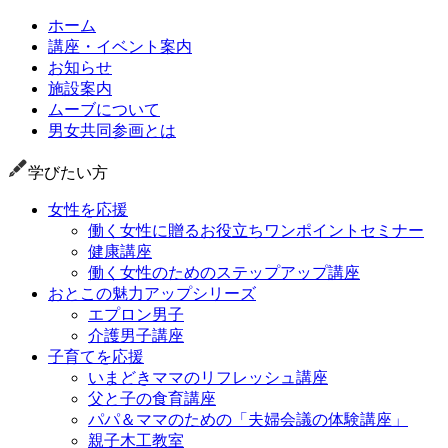
ホーム
講座・イベント案内
お知らせ
施設案内
ムーブについて
男女共同参画とは
学びたい方
女性を応援
働く女性に贈るお役立ちワンポイントセミナー
健康講座
働く女性のためのステップアップ講座
おとこの魅力アップシリーズ
エプロン男子
介護男子講座
子育てを応援
いまどきママのリフレッシュ講座
父と子の食育講座
パパ＆ママのための「夫婦会議の体験講座」
親子木工教室