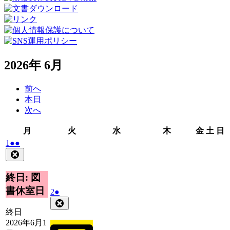
2026年 6月
前へ
本日
次へ
月
火
水
木
金
土
月
火
水
木
金
土
日
曜
曜
曜
曜
曜
曜
2026
(2
1
●●
日
日
日
日
日
日
年
件
Close
6
の
月
イ
終日: 図
1
ベ
書休室日
2026
(1
2
●
日
ン
年
件
Close
ト)
6
の
終日
月
イ
2026年6月1