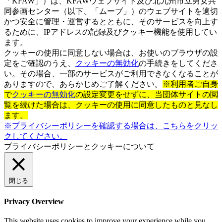
「KFAW」）は、KFAWウェブサイト及び北九州市立男女共
同参画センター（以下、「ムーブ」）のウェブサイトを適切
かつ安全に管理・運営するとともに、そのサービスを向上す
るために、IPアドレスの記録及びクッキー機能を使用してい
ます。
クッキーの使用に同意しない場合は、お使いのブラウザの設
定をご確認のうえ、
クッキーの無効化
の手続きをしてくださ
い。その場合、一部のサービスがご利用できなくなることが
ありますので、あらかじめご了解ください。
※利用者ご自身
で
クッキーの無効化
の設定変更をせずに、当団体サイトの閲
覧を続けた場合は、クッキーの使用に同意したものと見なし
ます。
※プライバシーポリシーを確認する場合は、こちらをクリッ
クしてください。
プライバシーポリシーとクッキーについて
閉じる
Privacy Overview
This website uses cookies to improve your experience while you