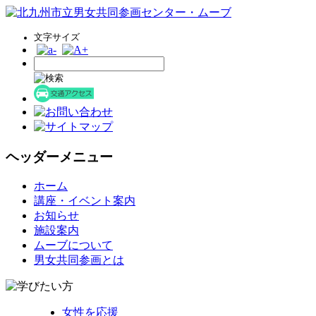
文字サイズ
ヘッダーメニュー
コ
ホーム
ン
講座・イベント案内
テ
お知らせ
ン
施設案内
ツ
ムーブについて
へ
男女共同参画とは
ス
キ
ッ
女性を応援