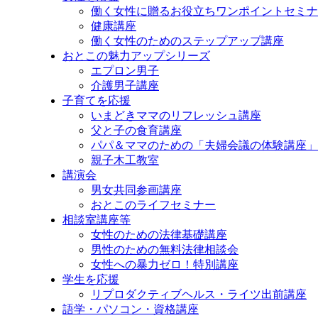
プ
働く女性に贈るお役立ちワンポイントセミナ
健康講座
働く女性のためのステップアップ講座
おとこの魅力アップシリーズ
エプロン男子
介護男子講座
子育てを応援
いまどきママのリフレッシュ講座
父と子の食育講座
パパ＆ママのための「夫婦会議の体験講座」
親子木工教室
講演会
男女共同参画講座
おとこのライフセミナー
相談室講座等
女性のための法律基礎講座
男性のための無料法律相談会
女性への暴力ゼロ！特別講座
学生を応援
リプロダクティブヘルス・ライツ出前講座
語学・パソコン・資格講座