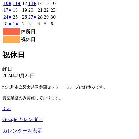
7
7
7
7
7
8
8
の
の
の
年
件
年
年
年
年
年
年
2026
(1
2026
(1
2026
2026
(1
2026
2026
2026
10
●
11
●
12
13
●
14
15
16
月
月
月
月
月
月
月
8
イ
8
8
8
イ
8
8
イ
8
の
年
件
年
件
年
年
件
年
年
年
2026
(1
2026
2026
2026
2026
2026
2026
17
●
18
19
20
21
22
23
27
28
29
30
31
1
2
月
月
月
月
月
月
月
ベ
ベ
ベ
8
イ
8
8
8
8
8
8
の
の
の
年
件
年
年
年
年
年
年
2026
(1
2026
2026
2026
(1
2026
2026
2026
24
●
25
26
27
●
28
29
30
日
日
日
日
日
日
日
3
4
5
6
7
8
9
月
月
月
月
月
月
月
ン
ン
ン
ベ
8
イ
8
イ
8
8
イ
8
8
8
の
年
件
年
年
年
件
年
年
年
2026
(1
2026
(1
2026
2026
2026
2026
2026
31
●
1
●
2
3
4
5
6
日
日
日
日
日
日
日
10
11
12
13
14
15
16
月
ト)
月
月
月
ト)
月
月
ト)
月
ン
ベ
ベ
ベ
8
イ
8
8
8
8
8
8
の
の
年
件
年
件
年
年
年
年
年
休所日
日
日
日
日
日
日
日
17
18
19
20
21
22
23
月
ト)
月
月
月
月
月
月
ン
ン
ン
ベ
8
イ
9
9
9
イ
9
9
9
の
の
祝休日
日
日
日
日
日
日
日
24
25
26
27
28
29
30
月
ト)
月
ト)
月
月
ト)
月
月
月
ン
ベ
ベ
イ
イ
日
日
日
日
日
日
日
31
1
2
3
4
5
6
ト)
ン
ン
ベ
ベ
祝休日
日
日
日
日
日
日
日
ト)
ト)
ン
ン
ト)
ト)
祝
終日
休
2024年9月22日
日
北九州市立男女共同参画センター・ムーブはお休みです。
貸室業務のみ実施しております。
iCal
Google カレンダー
カレンダーを表示