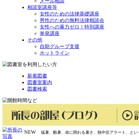
メール相談
相談室講座等
女性のための法律基礎講座
男性のための無料法律相談会
女性への暴力ゼロ！特別講座
単発講座
その他
自助グループ支援
ホットライン
新着図書
図書室案内
図書検索
NEW
猛暑、酷暑、命に関わる暑さ、熱中症アラート、とい