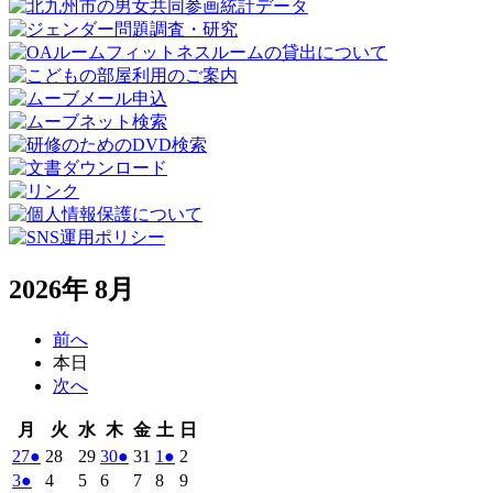
2026年 8月
前へ
本日
次へ
月
火
水
木
金
土
日
月
火
水
木
金
土
日
曜
曜
曜
曜
曜
曜
曜
2026
(1
2026
2026
2026
(1
2026
2026
(1
2026
27
●
28
29
30
●
31
1
●
2
日
日
日
日
日
日
日
年
件
年
年
年
件
年
年
件
年
2026
(1
2026
2026
2026
2026
2026
2026
3
●
4
5
6
7
8
9