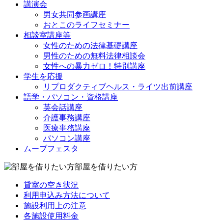
講演会
男女共同参画講座
おとこのライフセミナー
相談室講座等
女性のための法律基礎講座
男性のための無料法律相談会
女性への暴力ゼロ！特別講座
学生を応援
リプロダクティブヘルス・ライツ出前講座
語学・パソコン・資格講座
英会話講座
介護事務講座
医療事務講座
パソコン講座
ムーブフェスタ
部屋を借りたい方
貸室の空き状況
利用申込み方法について
施設利用上の注意
各施設使用料金