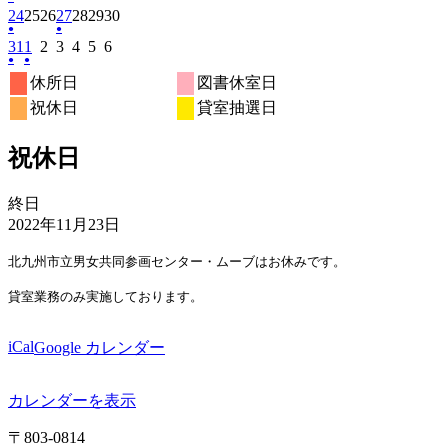
イ
月
月
月
月
月
月
月
ン
日
日
日
ン
日
日
ン
日
日
(1
2026
2026
2026
2026
2026
2026
2026
の
24
の
8
25
8
26
の
8
27
8
28
8
29
8
30
8
ベ
10
11
12
13
14
15
16
ト)
ト)
ト)
件
年
年
年
年
年
年
年
イ
●
イ
月
月
イ
月
●
月
月
月
月
ン
日
日
日
日
日
日
日
(1
2026
2026
2026
(1
2026
2026
2026
2026
の
31
8
1
8
2
8
3
8
4
8
5
8
6
8
ベ
ベ
17
18
ベ
19
20
21
22
23
ト)
件
年
年
年
件
年
年
年
年
イ
●
月
●
月
月
月
月
月
月
ン
ン
日
日
ン
日
日
日
日
日
(1
(1
の
8
9
9
の
9
9
9
9
ベ
24
25
26
27
28
29
30
ト)
ト)
ト)
休所日
図書休室日
件
件
イ
月
月
月
イ
月
月
月
月
ン
日
日
日
日
日
日
日
祝休日
貸室抽選日
の
の
ベ
31
1
2
ベ
3
4
5
6
ト)
イ
イ
ン
日
日
日
ン
日
日
日
日
ベ
ベ
ト)
ト)
祝休日
ン
ン
ト)
ト)
祝
終日
休
2022年11月23日
日
北九州市立男女共同参画センター・ムーブはお休みです。
貸室業務のみ実施しております。
iCal
Google カレンダー
カレンダーを表示
〒803‐0814