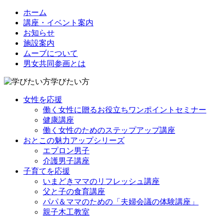
ホーム
講座・イベント案内
お知らせ
施設案内
ムーブについて
男女共同参画とは
学びたい方
女性を応援
働く女性に贈るお役立ちワンポイントセミナー
健康講座
働く女性のためのステップアップ講座
おとこの魅力アップシリーズ
エプロン男子
介護男子講座
子育てを応援
いまどきママのリフレッシュ講座
父と子の食育講座
パパ＆ママのための「夫婦会議の体験講座」
親子木工教室