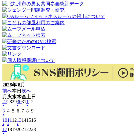
2026年 8月
前へ
本日
次へ
月
火
水
木
金
土
日
月
火
水
木
金
土
日
曜
2026
曜
2026
曜
2026
曜
2026
曜
2026
2026
曜
2026
曜
27
28
29
30
31
1
2
日
年
日
年
日
年
日
年
日
年
年
日
年
日
●
●
●
(1
2026
2026
2026
(1
2026
2026
(1
2026
2026
3
7
4
7
5
7
6
7
7
7
8
8
9
8
件
年
年
年
件
年
年
件
年
年
●
月
月
月
月
月
月
月
(1
2026
2026
2026
2026
2026
2026
2026
の
10
8
11
8
12
8
の
13
8
14
8
の
15
8
16
8
27
28
29
30
31
1
2
件
年
年
年
年
年
年
年
イ
●
月
●
月
月
イ
●
月
月
イ
月
月
日
日
日
日
日
日
日
(1
(1
2026
2026
(1
2026
2026
2026
2026
2026
の
17
8
18
8
19
8
20
8
21
8
22
8
23
8
ベ
3
4
5
ベ
6
7
ベ
8
9
件
件
年
年
件
年
年
年
年
年
●