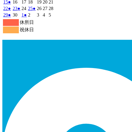
9
9
9
9
9
9
9
の
年
件
年
年
年
年
年
年
2025
(1
2025
2025
2025
2025
2025
2025
15
●
16
17
18
19
20
21
月
月
月
月
月
月
月
9
イ
9
9
9
9
9
9
の
年
件
年
年
年
年
年
年
2025
(1
2025
(1
2025
2025
(1
2025
2025
2025
22
●
23
●
24
25
●
26
27
28
1
2
3
4
5
6
7
月
月
月
月
月
月
月
ベ
9
イ
9
9
9
9
9
9
の
年
件
年
件
年
年
件
年
年
年
2025
(1
2025
2025
(1
2025
2025
2025
2025
29
●
30
1
●
2
3
4
5
日
日
日
日
日
日
日
8
9
10
11
12
13
14
月
月
月
月
月
月
月
ン
ベ
9
イ
9
9
9
9
9
9
の
の
の
年
件
年
年
件
年
年
年
年
休所日
日
日
日
日
日
日
日
15
16
17
18
19
20
21
月
ト)
月
月
月
月
月
月
ン
ベ
9
イ
9
イ
10
10
イ
10
10
10
の
の
祝休日
日
日
日
日
日
日
日
22
23
24
25
26
27
28
月
ト)
月
月
月
月
月
月
ン
ベ
ベ
ベ
イ
イ
日
日
日
日
日
日
日
29
30
1
2
3
4
5
ト)
ン
ン
ン
ベ
ベ
日
日
日
日
日
日
日
ト)
ト)
ト)
ン
ン
ト)
ト)