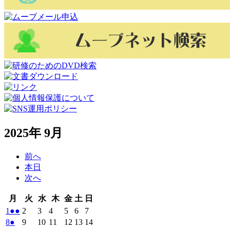
2025年 9月
前へ
本日
次へ
月
火
水
木
金
土
日
月
火
水
木
金
土
日
曜
曜
曜
曜
曜
曜
曜
2025
(2
2025
2025
2025
2025
2025
2025
1
●●
2
3
4
5
6
7
日
日
日
日
日
日
日
年
件
年
年
年
年
年
年
2025
(1
2025
2025
2025
2025
2025
2025
8
●
9
10
11
12
13
14