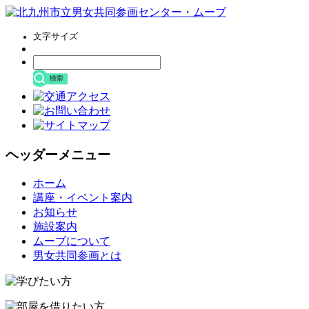
文字サイズ
ヘッダーメニュー
コ
ホーム
ン
講座・イベント案内
テ
お知らせ
ン
施設案内
ツ
ムーブについて
へ
男女共同参画とは
ス
キ
ッ