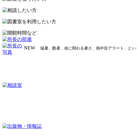
プ
NEW
猛暑、酷暑、命に関わる暑さ、熱中症アラート、とい