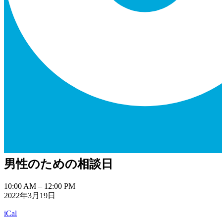
男性のための相談日
男
10:00 AM
–
12:00 PM
2022年3月19日
性
の
iCal
た